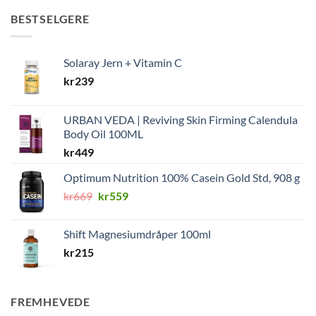
BESTSELGERE
Solaray Jern + Vitamin C
kr
239
URBAN VEDA | Reviving Skin Firming Calendula
Body Oil 100ML
kr
449
Optimum Nutrition 100% Casein Gold Std, 908 g
Opprinnelig
Nåværende
kr
669
kr
559
pris
pris
var:
er:
Shift Magnesiumdråper 100ml
kr669.
kr559.
kr
215
FREMHEVEDE