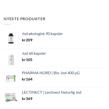
NYESTE PRODUKTER
Jod økologisk 90 kapsler
kr
209
Jod 60 kapsler
kr
105
PHARMA NORD | Bio-Jod 400 µG
kr
164
LECTINECT | Lectinect Naturlig Jod
kr
369