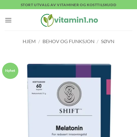
Skip
STORT UTVALG AV VITAMINER OG KOSTTILSKUDD
to
content
HJEM
/
BEHOV OG FUNKSJON
/
SØVN