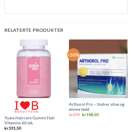
RELATERTE PRODUKTER
-50%
Arthorol Pro – lindrer stive og
ømme ledd
Opprinnelig
Nåværende
kr
299
kr
148,50
Yuaia Haircare Gummi Hair
pris
pris
var:
er:
Vitamins 60 stk.
kr299.
kr148,50.
kr
331,50