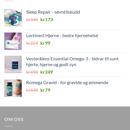
Sleep Repair - søvntilskudd
Opprinnelig
Nåværende
kr
346
kr
173
pris
pris
var:
er:
Lectinect Hjerne - bedre hjernehelse
kr346.
kr173.
Opprinnelig
Nåværende
kr
224
kr
99
pris
pris
var:
er:
Vesterålens Essential Omega-3 - bidrar til sunt
kr224.
kr99.
hjerte, hjerne og godt syn
Opprinnelig
Nåværende
kr
498
kr
249
pris
pris
Romega Gravid - for gravide og ammende
var:
er:
Opprinnelig
Nåværende
kr
448
kr498.
kr
79
kr249.
pris
pris
var:
er:
kr448.
kr79.
OM OSS