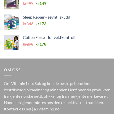
Opprinnelig
Nåværende
kr
499
kr
149
pris
pris
var:
er:
Sleep Repair - søvntilskudd
kr499.
kr149.
Opprinnelig
Nåværende
kr
346
kr
173
pris
pris
var:
er:
Coffee Forte - for vektkontroll
kr346.
kr173.
Opprinnelig
Nåværende
kr
298
kr
178
pris
pris
var:
er:
kr298.
kr178.
OM OSS
Om Vitamin1.no: Søk og finn de beste prisene innen
kosttilskudd, vitaminer og mineraler. Her finner du produkter
fra kjente norske nettbutikker og fra anerkjente merkevarer.
Handelen gjennomføres hos den respektive nettbutikken.
Kontakt oss hei ( a ) vitamin1.no