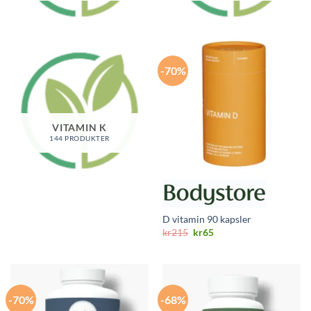
-70%
VITAMIN K
144 PRODUKTER
D vitamin 90 kapsler
Opprinnelig
Nåværende
kr
215
kr
65
pris
pris
var:
er:
kr215.
kr65.
-70%
-68%