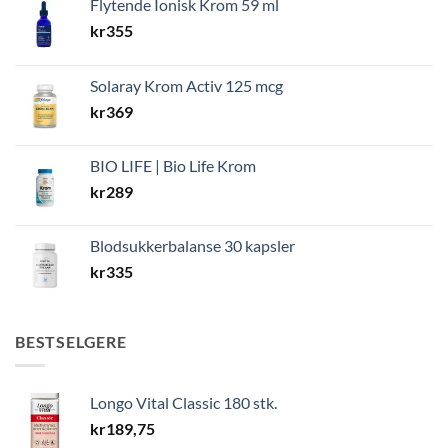
Flytende Ionisk Krom 59 ml
kr
355
Solaray Krom Activ 125 mcg
kr
369
BIO LIFE | Bio Life Krom
kr
289
Blodsukkerbalanse 30 kapsler
kr
335
BESTSELGERE
Longo Vital Classic 180 stk.
kr
189,75