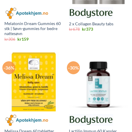
Melatonin Dream Gummies 60
2 x Collagen Beauty tabs
stk | Søvn-gummies for bedre
Opprinnelig
Nåværende
kr
678
kr
373
pris
pris
nattesøvn
var:
er:
Opprinnelig
Nåværende
kr
306
kr
159
kr678.
kr373.
pris
pris
var:
er:
kr306.
kr159.
-36%
-30%
Melissa Dream 60 tabletter
Lactilin Immun 60 Kapsler