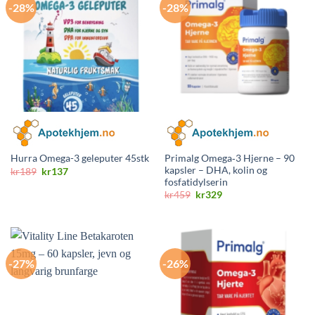
-28%
-28%
Primalg Omega‑3 Hjerne – 90
Hurra Omega-3 geleputer 45stk
kapsler – DHA, kolin og
Opprinnelig
Nåværende
kr
189
kr
137
pris
pris
fosfatidylserin
var:
er:
Opprinnelig
Nåværende
kr
459
kr
329
kr189.
kr137.
pris
pris
var:
er:
kr459.
kr329.
-27%
-26%