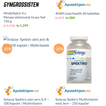
Mix&Match 4 x
4HIM LiverHealth 60 tabletter
Myseproteinisolat Grass-fed
Opprinnelig
Nåværende
kr
379
kr
284
pris
pris
750 g
var:
er:
Opprinnelig
Nåværende
kr
1.756
kr
1.299
kr379.
kr284.
pris
pris
var:
er:
kr1.756.
kr1.299.
-25%
-25%
Solaray Spektro uten jern & K –
Solaray Spektro Multivitamin
100 kapsler | Multivitamin
med Jern – 250 kapsler