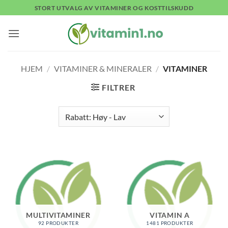
Skip
STORT UTVALG AV VITAMINER OG KOSTTILSKUDD
to
content
HJEM
/
VITAMINER & MINERALER
/
VITAMINER
FILTRER
MULTIVITAMINER
VITAMIN A
92 PRODUKTER
1481 PRODUKTER