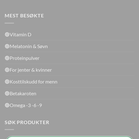
MEST BESØKTE
🟢Vitamin D
🟢Melatonin & Søvn
🟢Proteinpulver
🟢For jenter & kvinner
🟢Kosttilskudd for menn
🟢Betakaroten
🟢Omega -3 -6 -9
SØK PRODUKTER
Products