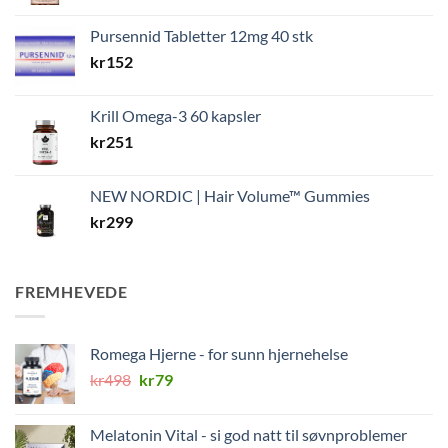
Pursennid Tabletter 12mg 40 stk
kr
152
Krill Omega-3 60 kapsler
kr
251
NEW NORDIC | Hair Volume™ Gummies
kr
299
FREMHEVEDE
Romega Hjerne - for sunn hjernehelse
Opprinnelig
Nåværende
kr
498
kr
79
pris
pris
var:
er:
Melatonin Vital - si god natt til søvnproblemer
kr498.
kr79.