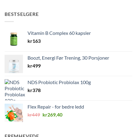
BESTSELGERE
Vitamin B Complex 60 kapsler
kr
163
Boozt, Energi Før Trening, 30 Porsjoner
kr
499
NDS Probiotic Probiolax 100g
kr
378
Flex Repair - for bedre ledd
Opprinnelig
Nåværende
kr
449
kr
269,40
pris
pris
var:
er:
kr449.
kr269,40.
FREMHEVEDE