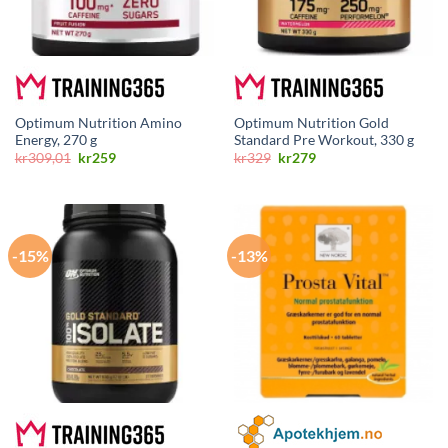
Optimum Nutrition Amino
Optimum Nutrition Gold
Energy, 270 g
Standard Pre Workout, 330 g
Opprinnelig
Nåværende
Opprinnelig
Nåværende
kr
309,01
kr
259
kr
329
kr
279
pris
pris
pris
pris
var:
er:
var:
er:
kr309,01.
kr259.
kr329.
kr279.
-15%
-13%