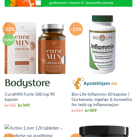
-22%
-21%
CuraMIN Forte 500 mg 90
Bio‑Life Inflammin 60 kapsler |
kapsler
Gurkemeie, ingefær & boswellia
for ledd og inflammasjon
Opprinnelig
Nåværende
kr
450
kr
349
pris
pris
Opprinnelig
Nåværende
kr
519
kr
409
var:
er:
pris
pris
kr450.
kr349.
var:
er:
kr519.
kr409.