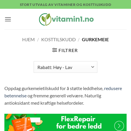
Skip
STORT UTVALG AV VITAMINER OG KOSTTILSKUDD
to
content
HJEM
/
KOSTTILSKUDD
/
GURKEMEIE
FILTRER
Oppdag gurkemeietilskudd for å støtte leddhelse,
redusere
betennelse
og fremme generell velvære. Naturlig
antioksidant med kraftige helsefordeler.