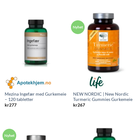
pris
pris
var:
er:
kr319.
kr294.
Mezina Ingefær med Gurkemeie
NEW NORDIC | New Nordic
– 120 tabletter
Turmeric Gummies Gurkemeie
kr
277
kr
267