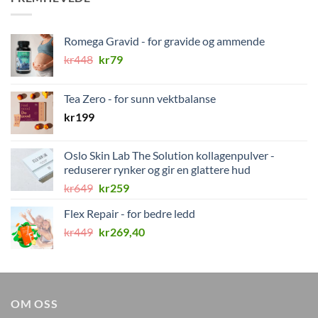
Romega Gravid - for gravide og ammende
Opprinnelig
Nåværende
kr
448
kr
79
pris
pris
var:
er:
Tea Zero - for sunn vektbalanse
kr448.
kr79.
kr
199
Oslo Skin Lab The Solution kollagenpulver -
reduserer rynker og gir en glattere hud
Opprinnelig
Nåværende
kr
649
kr
259
pris
pris
Flex Repair - for bedre ledd
var:
er:
Opprinnelig
Nåværende
kr
449
kr649.
kr
269,40
kr259.
pris
pris
var:
er:
kr449.
kr269,40.
OM OSS