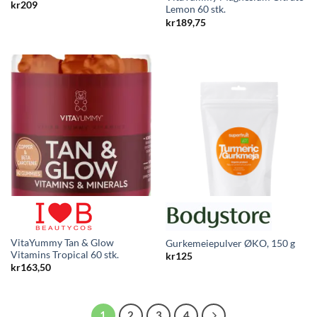
kr
209
Lemon 60 stk.
kr
189,75
VitaYummy Tan & Glow
Gurkemeiepulver ØKO, 150 g
Vitamins Tropical 60 stk.
kr
125
kr
163,50
1
2
3
4