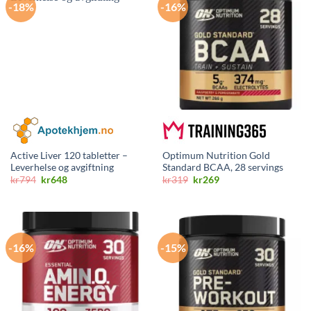
-18%
-16%
Active Liver 120 tabletter –
Optimum Nutrition Gold
Leverhelse og avgiftning
Standard BCAA, 28 servings
Opprinnelig
Nåværende
Opprinnelig
Nåværende
kr
794
kr
648
kr
319
kr
269
pris
pris
pris
pris
var:
er:
var:
er:
kr794.
kr648.
kr319.
kr269.
-16%
-15%