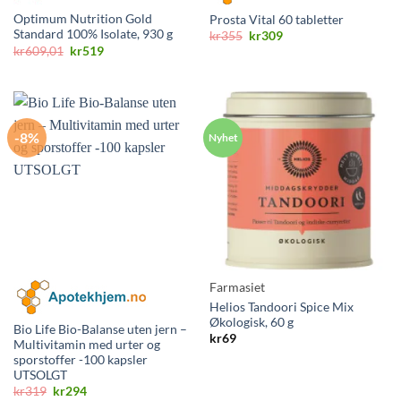
Optimum Nutrition Gold
Prosta Vital 60 tabletter
Standard 100% Isolate, 930 g
Opprinnelig
Nåværende
kr
355
kr
309
pris
pris
Opprinnelig
Nåværende
kr
609,01
kr
519
var:
er:
pris
pris
kr355.
kr309.
var:
er:
kr609,01.
kr519.
-8%
Farmasiet
Helios Tandoori Spice Mix
Økologisk, 60 g
Bio Life Bio-Balanse uten jern –
kr
69
Multivitamin med urter og
sporstoffer -100 kapsler
UTSOLGT
Opprinnelig
Nåværende
kr
319
kr
294