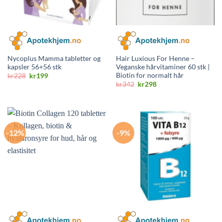
Nycoplus Mamma tabletter og
Hair Luxious For Henne –
kapsler 56+56 stk
Veganske hårvitaminer 60 stk |
Biotin for normalt hår
Opprinnelig
Nåværende
kr
228
kr
199
pris
pris
Opprinnelig
Nåværende
kr
342
kr
298
var:
er:
pris
pris
kr228.
kr199.
var:
er:
kr342.
kr298.
-12%
-9%