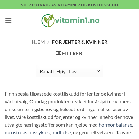
Skip
STORT UTVALG AV VITAMINER OG KOSTTILSKUDD
to
content
HJEM
/
FOR JENTER & KVINNER
FILTRER
Finn spesialtilpassede kosttilskudd for jenter og kvinner i
vårt utvalg. Oppdag produkter utviklet for å støtte kvinners
unike ernæringsbehov og helseutfordringer i ulike faser av
livet. Våre kosttilskudd for jenter og kvinner inneholder nøye
utvalgte næringsstoffer som kan hjelpe med
hormonbalanse
,
menstruasjonssyklus
,
hudhelse
, og generell velvære. Ta vare