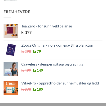
FREMHEVEDE
Tea Zero - for sunn vektbalanse
kr
199
Zooca Original - norsk omega-3 fra plankton
Opprinnelig
Nåværende
kr
298
kr
79
pris
pris
var:
er:
Craveless - demper søtsug og cravings
kr298.
kr79.
Opprinnelig
Nåværende
kr
499
kr
149
pris
pris
var:
er:
VitaePro - opprettholder sunne muskler og ledd
kr499.
kr149.
Opprinnelig
Nåværende
kr
378
kr
189
pris
pris
var:
er:
kr378.
kr189.