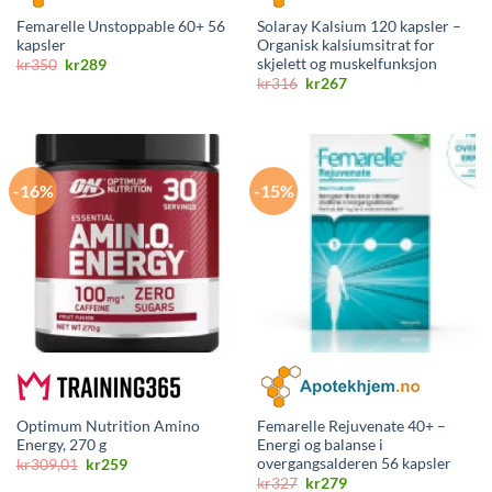
Femarelle Unstoppable 60+ 56
Solaray Kalsium 120 kapsler –
kapsler
Organisk kalsiumsitrat for
skjelett og muskelfunksjon
Opprinnelig
Nåværende
kr
350
kr
289
pris
pris
Opprinnelig
Nåværende
kr
316
kr
267
var:
er:
pris
pris
kr350.
kr289.
var:
er:
kr316.
kr267.
-16%
-15%
Optimum Nutrition Amino
Femarelle Rejuvenate 40+ –
Energy, 270 g
Energi og balanse i
overgangsalderen 56 kapsler
Opprinnelig
Nåværende
kr
309,01
kr
259
pris
pris
Opprinnelig
Nåværende
kr
327
kr
279