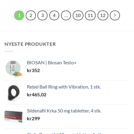
var:
er:
var:
er:
kr379.
kr349.
kr319.
kr294.
1
2
3
4
…
10
11
12
NYESTE PRODUKTER
BIOSAN | Biosan Testo+
kr
352
Rebel Ball Ring with Vibration, 1 stk.
kr
465,02
Sildenafil Krka 50 mg tabletter, 4 stk.
kr
299