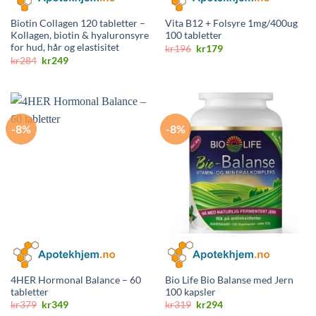
Biotin Collagen 120 tabletter –
Vita B12 + Folsyre 1mg/400ug
Kollagen, biotin & hyaluronsyre
100 tabletter
for hud, hår og elastisitet
Opprinnelig
Nåværende
kr
196
kr
179
pris
pris
Opprinnelig
Nåværende
kr
284
kr
249
var:
er:
pris
pris
kr196.
kr179.
var:
er:
kr284.
kr249.
-8%
-8%
4HER Hormonal Balance – 60
Bio Life Bio Balanse med Jern
tabletter
100 kapsler
Opprinnelig
Nåværende
Opprinnelig
Nåværende
kr
379
kr
349
kr
319
kr
294
pris
pris
pris
pris