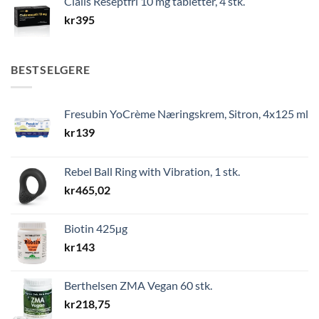
Cialis Reseptfri 10 mg tabletter, 4 stk.
kr
395
BESTSELGERE
Fresubin YoCrème Næringskrem, Sitron, 4x125 ml
kr
139
Rebel Ball Ring with Vibration, 1 stk.
kr
465,02
Biotin 425µg
kr
143
Berthelsen ZMA Vegan 60 stk.
kr
218,75