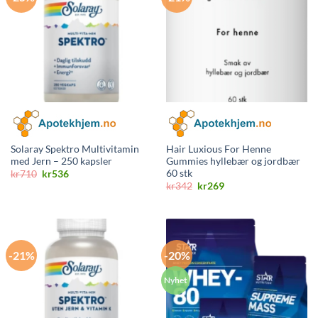
Solaray Spektro Multivitamin
Hair Luxious For Henne
med Jern – 250 kapsler
Gummies hyllebær og jordbær
60 stk
Opprinnelig
Nåværende
kr
710
kr
536
pris
pris
Opprinnelig
Nåværende
kr
342
kr
269
var:
er:
pris
pris
kr710.
kr536.
var:
er:
kr342.
kr269.
-21%
-20%