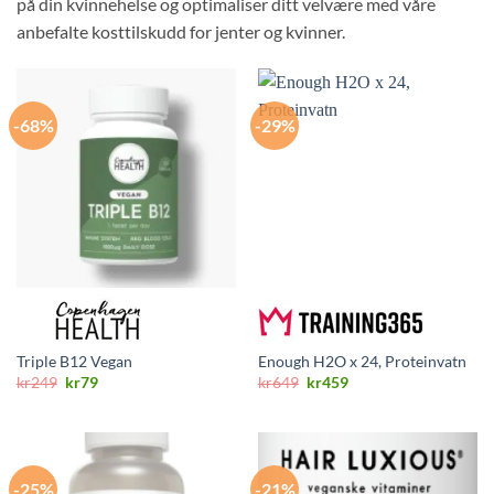
på din kvinnehelse og optimaliser ditt velvære med våre
anbefalte kosttilskudd for jenter og kvinner.
-68%
-29%
Triple B12 Vegan
Enough H2O x 24, Proteinvatn
Opprinnelig
Nåværende
Opprinnelig
Nåværende
kr
249
kr
79
kr
649
kr
459
pris
pris
pris
pris
var:
er:
var:
er:
kr249.
kr79.
kr649.
kr459.
-25%
-21%