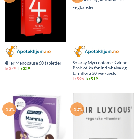
Solaray Mycrobiome Kvinne –
4Her Menopause 60 tabletter
Probiotika for intimhelse og
Opprinnelig
Nåværende
kr
379
kr
329
pris
pris
tarmflora 30 vegkapsler
var:
er:
Opprinnelig
Nåværende
kr
596
kr
519
kr379.
kr329.
pris
pris
var:
er:
kr596.
kr519.
-13%
-13%