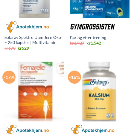
Solaray Spektro Uten Jern Øko
Før og etter trening
– 250 kapsler | Multivitamin
Opprinnelig
Nåværende
kr
1.927
kr
1.542
pris
pris
Opprinnelig
Nåværende
kr
670
kr
529
var:
er:
pris
pris
kr1.927.
kr1.542.
var:
er:
kr670.
kr529.
-17%
-16%