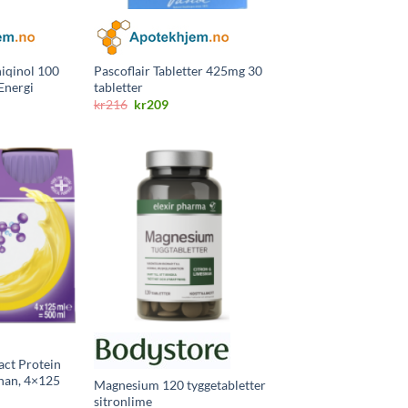
iqinol 100
Pascoflair Tabletter 425mg 30
 Energi
tabletter
ig
ærende
Opprinnelig
Nåværende
kr
216
kr
209
pris
pris
var:
er:
9.
kr216.
kr209.
ct Protein
nan, 4×125
Magnesium 120 tyggetabletter
sitronlime