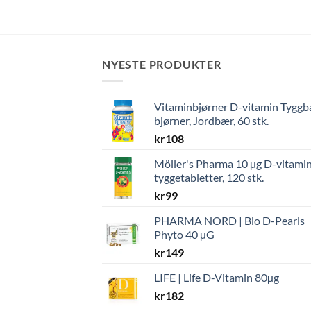
NYESTE PRODUKTER
Vitaminbjørner D-vitamin Tyggb
bjørner, Jordbær, 60 stk.
kr
108
Möller's Pharma 10 µg D-vitami
tyggetabletter, 120 stk.
kr
99
PHARMA NORD | Bio D-Pearls
Phyto 40 µG
kr
149
LIFE | Life D-Vitamin 80µg
kr
182