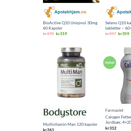
BioActive Q10 Uniqinol 30mg
Seleno Q10 ka
60 Kapsler
tabletter – 60
Opprinnelig
Nåværende
Opprin
kr
370
kr
319
kr
397
kr
359
pris
pris
pris
p
var:
er:
var:
e
kr370.
kr319.
kr397.
k
Farmasiet
Calogen Fette
Jordbær, 4×2
Multivitamin Man 120 kapsler
kr
312
kr
261