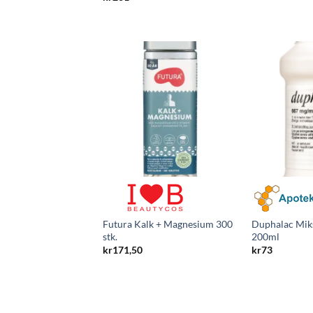
Futura Kalk + Magnesium 300
Duphalac Mik
stk.
200ml
kr
171,50
kr
73