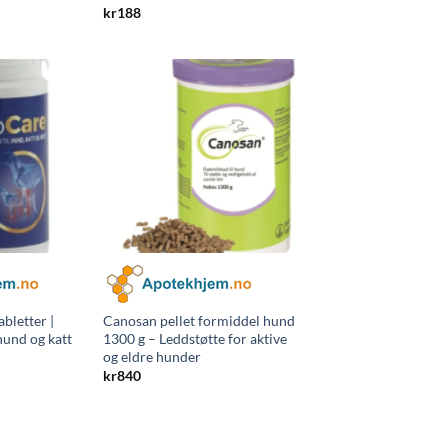
kr
188
bletter |
Canosan pellet formiddel hund
hund og katt
1300 g – Leddstøtte for aktive
og eldre hunder
kr
840