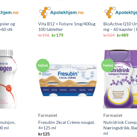
psler og
Vita B12 + Folsyre 1mg/400ug
BioActive Q10 Un
+60 stk
100 tabletter
mg – 60 kapsler |
nelig
Nåværende
Opprinnelig
Nåværende
Opprinnel
Nåv
kr
196
kr
179
kr
524
kr
489
ris
pris
pris
pris
pris
r:
var:
er:
var:
er:
r359.
kr196.
kr179.
kr524.
kr48
Farmasiet
Farmasiet
mulsjon,
Fresubin 2kcal Crème nougat,
Nutridrink Compa
00 ml
4×125 ml
Næringsdrikk, Ba
ml
kr
125