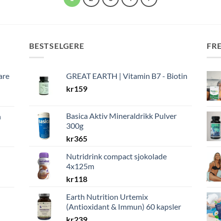
BESTSELGERE
FR
are
GREAT EARTH | Vitamin B7 - Biotin
kr
159
Basica Aktiv Mineraldrikk Pulver
n
300g
kr
365
Nutridrink compact sjokolade
4x125m
kr
118
Earth Nutrition Urtemix
(Antioxidant & Immun) 60 kapsler
kr
239