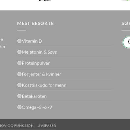
MEST BESØKTE
SØ
Pro
ne
🟢Vitamin D
sea
Her
🟢Melatonin & Søvn
🟢Proteinpulver
🟢For jenter & kvinner
🟢Kosttilskudd for menn
🟢Betakaroten
🟢Omega -3 -6 -9
HOV OG FUNKSJON
LIVSFASER