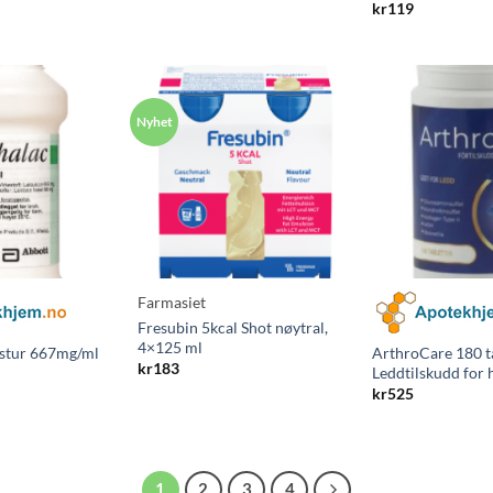
kr
119
Farmasiet
Fresubin 5kcal Shot nøytral,
4×125 ml
stur 667mg/ml
ArthroCare 180 ta
kr
183
Leddtilskudd for 
kr
525
1
2
3
4