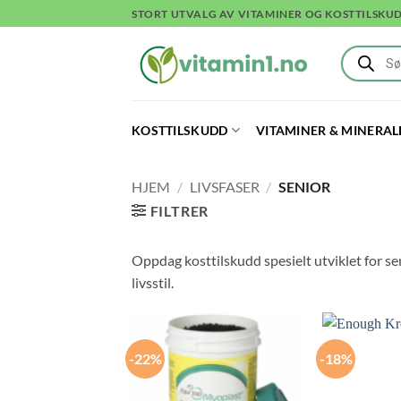
Skip
STORT UTVALG AV VITAMINER OG KOSTTILSKU
to
Products
content
search
KOSTTILSKUDD
VITAMINER & MINERAL
HJEM
/
LIVSFASER
/
SENIOR
FILTRER
Oppdag kosttilskudd spesielt utviklet for se
livsstil.
-22%
-18%