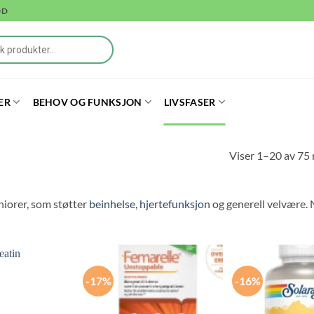
DD
ER
BEHOV OG FUNKSJON
LIVSFASER
Viser 1–20 av 75 
niorer, som støtter
beinhelse
,
hjertefunksjon
og generell velvære. 
-17%
-16%