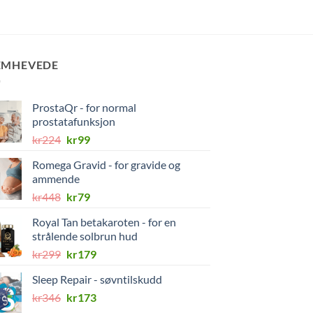
EMHEVEDE
ProstaQr - for normal
prostatafunksjon
Opprinnelig
Nåværende
kr
224
kr
99
pris
pris
Romega Gravid - for gravide og
var:
er:
ammende
kr224.
kr99.
Opprinnelig
Nåværende
kr
448
kr
79
pris
pris
Royal Tan betakaroten - for en
var:
er:
strålende solbrun hud
kr448.
kr79.
Opprinnelig
Nåværende
kr
299
kr
179
pris
pris
Sleep Repair - søvntilskudd
var:
er:
Opprinnelig
Nåværende
kr
346
kr299.
kr
173
kr179.
pris
pris