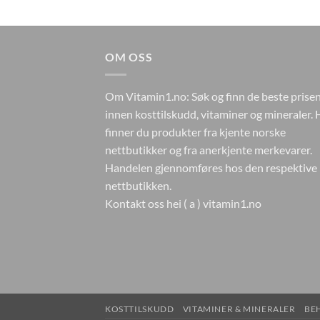
OM OSS
Om Vitamin1.no: Søk og finn de beste prise
innen kosttilskudd, vitaminer og mineraler. 
finner du produkter fra kjente norske
nettbutikker og fra anerkjente merkevarer.
Handelen gjennomføres hos den respektive
nettbutikken.
Kontakt oss hei ( a ) vitamin1.no
KOSTTILSKUDD
VITAMINER & MINERALER
BE