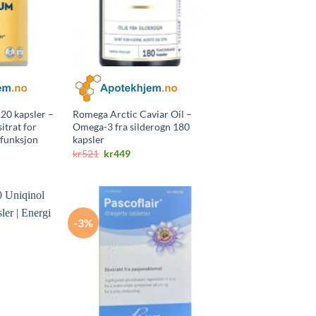
20 kapsler –
Romega Arctic Caviar Oil –
itrat for
Omega-3 fra silderogn 180
lfunksjon
kapsler
ig
ærende
Opprinnelig
Nåværende
kr
521
kr
449
pris
pris
var:
er:
7.
kr521.
kr449.
-3%