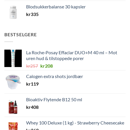
Blodsukkerbalanse 30 kapsler
kr
335
BESTSELGERE
La Roche‑Posay Effaclar DUO+M 40 ml – Mot
uren hud & tilstoppede porer
Opprinnelig
Nåværende
kr
257
kr
208
pris
pris
Calogen extra shots jordbær
var:
er:
kr
119
kr257.
kr208.
Bioaktiv Flytende B12 50 ml
kr
408
Whey 100 Deluxe (1 kg) - Strawberry Cheesecake