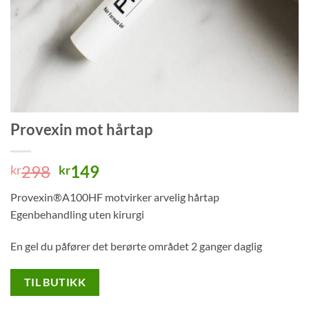
Provexin mot hårtap
Opprinnelig
Nåværende
298
149
kr
kr
pris
pris
Provexin®A100HF motvirker arvelig hårtap
var:
er:
Egenbehandling uten kirurgi
kr298.
kr149.
En gel du påfører det berørte området 2 ganger daglig
TIL BUTIKK