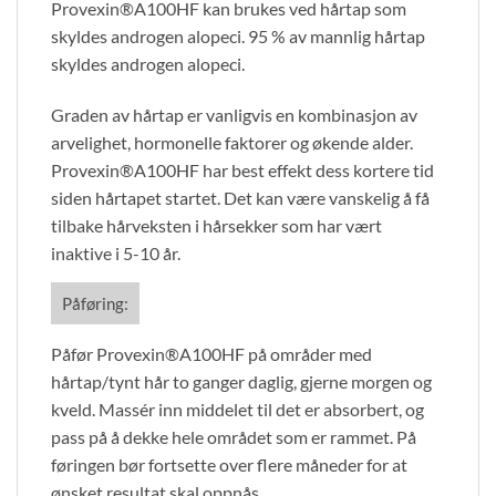
Provexin®A100HF kan brukes ved hårtap som
skyldes androgen alopeci. 95 % av mannlig hårtap
skyldes androgen alopeci.
Graden av hårtap er vanligvis en kombinasjon av
arvelighet, hormonelle faktorer og økende alder.
Provexin®A100HF har best effekt dess kortere tid
siden hårtapet startet. Det kan være vanskelig å få
tilbake hårveksten i hårsekker som har vært
inaktive i 5-10 år.
Påføring:
Påfør Provexin®A100HF på områder med
hårtap/tynt hår to ganger daglig, gjerne morgen og
kveld. Massér inn middelet til det er absorbert, og
pass på å dekke hele området som er rammet. På
føringen bør fortsette over flere måneder for at
ønsket resultat skal oppnås.