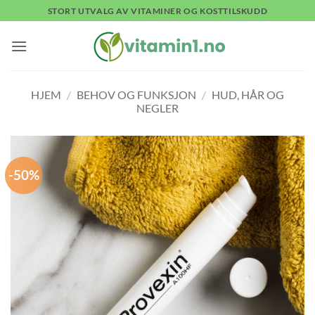
Skip
STORT UTVALG AV VITAMINER OG KOSTTILSKUDD
to
content
HJEM
/
BEHOV OG FUNKSJON
/
HUD, HÅR OG
NEGLER
-50%