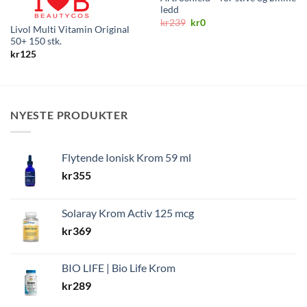
ledd
Opprinnelig
Nåværende
kr
239
kr
0
Livol Multi Vitamin Original
pris
pris
var:
er:
50+ 150 stk.
kr239.
kr0.
kr
125
NYESTE PRODUKTER
Flytende Ionisk Krom 59 ml
kr
355
Solaray Krom Activ 125 mcg
kr
369
BIO LIFE | Bio Life Krom
kr
289