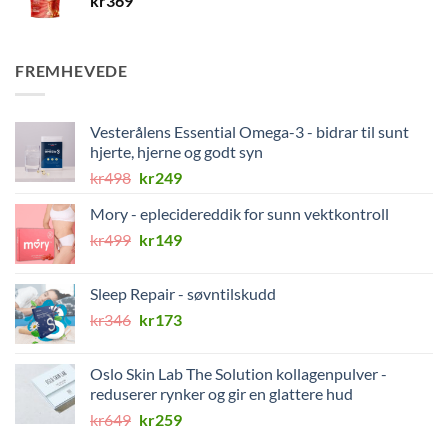
kr
369
FREMHEVEDE
Vesterålens Essential Omega-3 - bidrar til sunt
hjerte, hjerne og godt syn
Opprinnelig
Nåværende
kr
498
kr
249
pris
pris
Mory - eplecidereddik for sunn vektkontroll
var:
er:
Opprinnelig
Nåværende
kr
499
kr498.
kr
149
kr249.
pris
pris
var:
er:
Sleep Repair - søvntilskudd
kr499.
kr149.
Opprinnelig
Nåværende
kr
346
kr
173
pris
pris
var:
er:
Oslo Skin Lab The Solution kollagenpulver -
kr346.
kr173.
reduserer rynker og gir en glattere hud
Opprinnelig
Nåværende
kr
649
kr
259
pris
pris