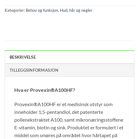
Kategorier:
Behov og funksjon
,
Hud, hår og negler
BESKRIVELSE
TILLEGGSINFORMASJON
Hva er Provexin®A100HF?
Provexin®A100HF er et medisinsk utstyr som
inneholder 1,5-pentandiol, det patenterte
pollenekstraktet A100, samt mikronæringsstoffene
E-vitamin, biotin og sink. Produktet er formulert i et
middel som smøres på området hvor hårtapet på