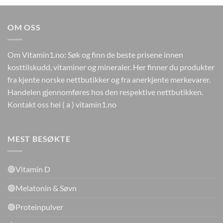
var:
er:
kr649.
kr259.
OM OSS
Om Vitamin1.no: Søk og finn de beste prisene innen
kosttilskudd, vitaminer og mineraler. Her finner du produkter
fra kjente norske nettbutikker og fra anerkjente merkevarer.
Handelen gjennomføres hos den respektive nettbutikken.
Kontakt oss hei ( a ) vitamin1.no
MEST BESØKTE
🟢Vitamin D
🟢Melatonin & Søvn
🟢Proteinpulver