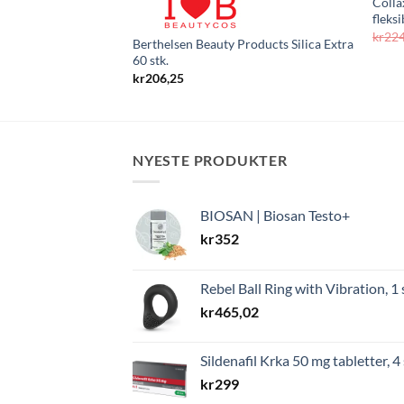
Colla
fleksi
kr
22
Berthelsen Beauty Products Silica Extra
60 stk.
kr
206,25
NYESTE PRODUKTER
BIOSAN | Biosan Testo+
kr
352
Rebel Ball Ring with Vibration, 1 
kr
465,02
Sildenafil Krka 50 mg tabletter, 4 
kr
299