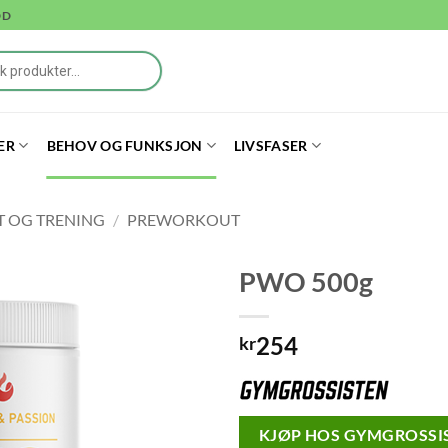
DD
ER
BEHOV OG FUNKSJON
LIVSFASER
T OG TRENING
/
PREWORKOUT
PWO 500g
254
kr
KJØP HOS GYMGROSSIS