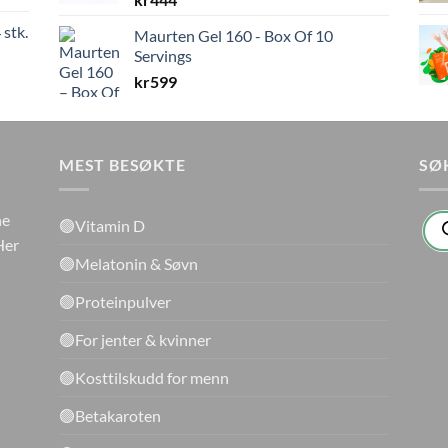
 stk.
Maurten Gel 160 - Box Of 10
Servings
kr
599
MEST BESØKTE
SØ
Pro
ne
🟢Vitamin D
sea
Her
🟢Melatonin & Søvn
🟢Proteinpulver
🟢For jenter & kvinner
🟢Kosttilskudd for menn
🟢Betakaroten