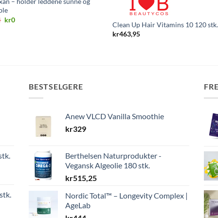
xan – holder leddene sunne og
ble
Opprinnelig
Nåværende
4
kr
0
Clean Up Hair Vitamins 10 120 stk
pris
pris
var:
er:
kr
463,95
kr224.
kr0.
BESTSELGERE
FR
Anew VLCD Vanilla Smoothie
kr
329
stk.
Berthelsen Naturprodukter -
Vegansk Algeolie 180 stk.
kr
515,25
stk.
Nordic Total™ – Longevity Complex |
AgeLab
kr
444