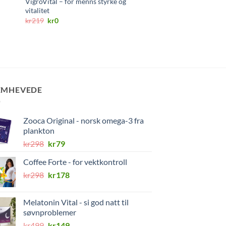
VigroVital – for menns styrke og
Good For Me – Hair L
vitalitet
Gummies
Opprinnelig
Nåværende
kr
219
kr
0
kr
379,90
.
pris
pris
var:
er:
kr219.
kr0.
EMHEVEDE
Zooca Original - norsk omega-3 fra
plankton
Opprinnelig
Nåværende
kr
298
kr
79
pris
pris
Coffee Forte - for vektkontroll
var:
er:
Opprinnelig
Nåværende
kr
298
kr298.
kr
178
kr79.
pris
pris
var:
er:
Melatonin Vital - si god natt til
kr298.
kr178.
søvnproblemer
Opprinnelig
Nåværende
kr
499
kr
149