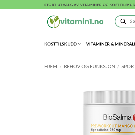
Skip
STORT UTVALG AV VITAMINER OG KOSTTILSKU
to
Products
content
search
KOSTTILSKUDD
VITAMINER & MINERAL
HJEM
/
BEHOV OG FUNKSJON
/
SPOR