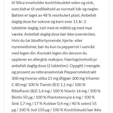
til Silica inneholder kosttilskuddet selen og sink,
som bidrar til vedlikehold av normalt hår og negler.
Bøtten er laget av 48 % resirkulert plast. Anbefalt
daglig dose for voksne og barn over 11 år: 2
tabletter daglig, tatt med et måltid og med mye
væske. Anbefalt daglig dose bør ikke overskrides.
Hvis du tar blodfortynnende, hjerte- eller
nyremedisiner, bør du kun ta pepperrot i samråd
med legen din. Kontakt legen din dersom du
opplever en allergisk reaksjon. Næringsinnhold pr
anbefalt daglig dose (2 tabletter): Oppgitt i mengde
og prosent av referanseinntak Pepperrotekstrakt
300 mg hvorav silika 21 mg Ølgjær 300 mg Vitamin
C 80 mg/ 100 % Tiamin (B1) 1,1 mg / 100 %
Riboflavin (B2) 1,4 mg / 100 % Niacin 16 mg / 100 %
Biotin 50 µg / 100 % Plantotensyre 6 mg / 100 %
Sink 1,7 mg / 17 % Kobber 0,4 mg / 40 % selen) 55
µg / 100 % Jod 150 µg / 100 % Kosttilskudd bør ikke