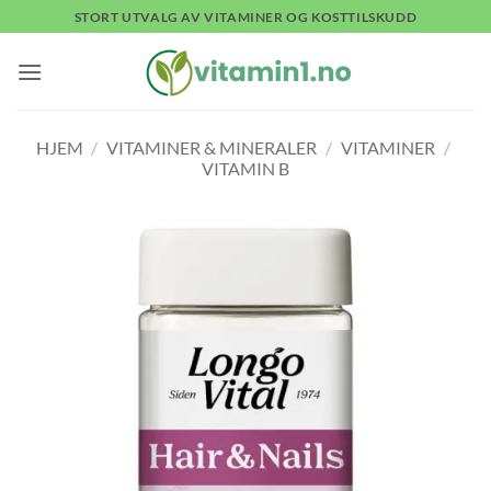
Skip
STORT UTVALG AV VITAMINER OG KOSTTILSKUDD
to
content
HJEM
/
VITAMINER & MINERALER
/
VITAMINER
/
VITAMIN B