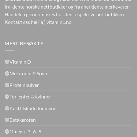
fra kjente norske nettbutikker og fra anerkjente merkevarer.
Handelen gjennomføres hos den respektive nettbutikken.
Kontakt oss hei ( a ) vitamin1.no
MEST BESØKTE
🟢Vitamin D
🟢Melatonin & Søvn
🟢Proteinpulver
🟢For jenter & kvinner
🟢Kosttilskudd for menn
🟢Betakaroten
🟢Omega -3 -6 -9