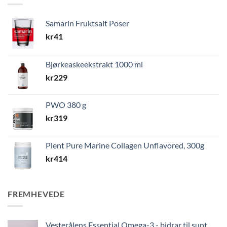
Samarin Fruktsalt Poser
kr
41
Bjørkeaskeekstrakt 1000 ml
kr
229
PWO 380 g
kr
319
Plent Pure Marine Collagen Unflavored, 300g
kr
414
FREMHEVEDE
Vesterålens Essential Omega-3 - bidrar til sunt