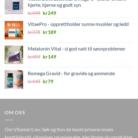
hjerte, hjerne og godt syn
Opprinnelig
Nåværende
kr
498
kr
249
pris
pris
VitaePro - opprettholder sunne muskler og ledd
var:
er:
Opprinnelig
Nåværende
kr
378
kr498.
kr
189
kr249.
pris
pris
var:
er:
Melatonin Vital - si god natt til søvnproblemer
kr378.
kr189.
Opprinnelig
Nåværende
kr
499
kr
149
pris
pris
var:
er:
Romega Gravid - for gravide og ammende
kr499.
kr149.
Opprinnelig
Nåværende
kr
448
kr
79
pris
pris
var:
er:
kr448.
kr79.
OM OSS
Om Vitamin1.no: Søk og finn de beste prisene innen
kosttilskudd, vitaminer og mineraler. Her finner du produkter