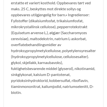
erstatte et variert kosthold. Oppbevares tørt ved
maks. 25 C, beskyttes mot direkte sollys og
oppbevares utilgjengelig for barn.» Ingredienser:
Fyllstoffer (dikalsiumfosfat, trikalsiumfosfat,
mikrokrystallinsk cellulose), pepperrotekstrakt
(Equisetum arvense L.), ølgjær (Saccharomyces
cerevisiae), maltodekstrin, natrium L-askorbat,
overflatebehandlingsmidler av
hydroksypropylmetylcellulose, polyetylensyresalter
(hydroksypropylmetylcellulose, cellulosesalter).
glykol, skjellakk, karnaubavoks),
fuktighetsbevarende middel (glyserol), nikotinamid,
sinkglykonat, kalsium D-pantotenat,
pyridoksinhydroklorid, kobbersulfat, riboflavin,
tiaminmononitrat, kaliumjodid, natriumselenitt, D-
biotin.