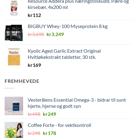
Resource Addera plus næringstilskudd, Pære og
kirsebær, 4x200 ml
kr
112
BIGBUY Whey-100 Myseprotein 8 kg
Opprinnelig
Nåværende
kr
3.698
kr
3.249
pris
pris
var:
er:
Kyolic Aged Garlic Extract Original
kr3.698.
kr3.249.
Hvitløkekstrakt tabletter, 30 stk.
kr
169
FREMHEVEDE
Vesterålens Essential Omega-3 - bidrar til sunt
hjerte, hjerne og godt syn
Opprinnelig
Nåværende
kr
498
kr
249
pris
pris
Coffee Forte - for vektkontroll
var:
er:
Opprinnelig
Nåværende
kr
298
kr498.
kr
178
kr249.