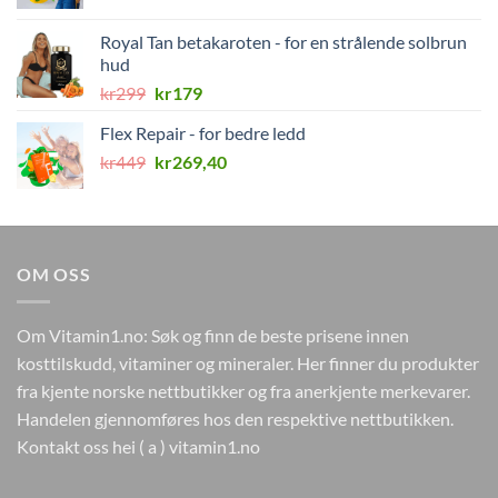
pris
pris
var:
er:
Royal Tan betakaroten - for en strålende solbrun
kr298.
kr178.
hud
Opprinnelig
Nåværende
kr
299
kr
179
pris
pris
Flex Repair - for bedre ledd
var:
er:
Opprinnelig
Nåværende
kr
449
kr299.
kr
269,40
kr179.
pris
pris
var:
er:
kr449.
kr269,40.
OM OSS
Om Vitamin1.no: Søk og finn de beste prisene innen
kosttilskudd, vitaminer og mineraler. Her finner du produkter
fra kjente norske nettbutikker og fra anerkjente merkevarer.
Handelen gjennomføres hos den respektive nettbutikken.
Kontakt oss hei ( a ) vitamin1.no