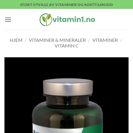
Skip
STORT UTVALG AV VITAMINER OG KOSTTILSKUDD
to
content
HJEM
/
VITAMINER & MINERALER
/
VITAMINER
/
VITAMIN C