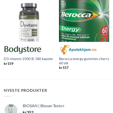
Berocca energy gummies cherry
D3-vitamin 2500 IE 180 kapsler
60 stk
kr
159
kr
157
NYESTE PRODUKTER
BIOSAN | Biosan Testo+
kr
352