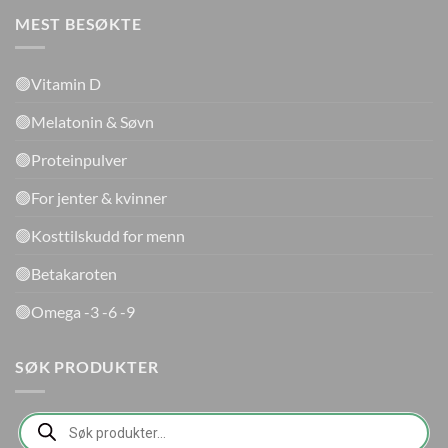
MEST BESØKTE
🟢Vitamin D
🟢Melatonin & Søvn
🟢Proteinpulver
🟢For jenter & kvinner
🟢Kosttilskudd for menn
🟢Betakaroten
🟢Omega -3 -6 -9
SØK PRODUKTER
Products
search