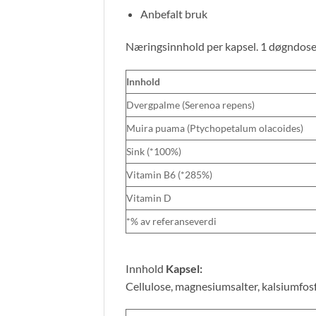
Anbefalt bruk
Næringsinnhold per kapsel. 1 døgndose
Innhold
Dvergpalme (Serenoa repens)
Muira puama (Ptychopetalum olacoides)
Sink (*100%)
Vitamin B6 (*285%)
Vitamin D
*% av referanseverdi
Innhold
Kapsel:
Cellulose, magnesiumsalter, kalsiumfosf