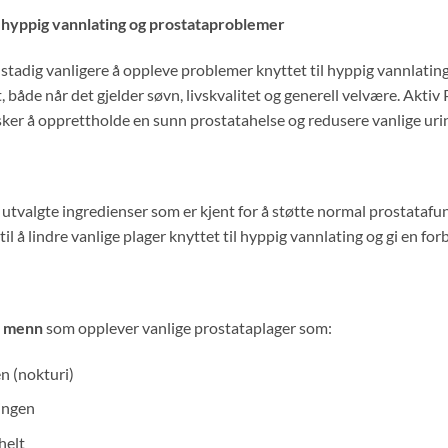
t hyppig vannlating og prostataproblemer
 stadig vanligere å oppleve problemer knyttet til hyppig vannlating,
både når det gjelder søvn, livskvalitet og generell velvære. Aktiv P
sker å opprettholde en sunn prostatahelse og redusere vanlige uri
utvalgte ingredienser som er kjent for å støtte normal prostataf
l å lindre vanlige plager knyttet til hyppig vannlating og gi en forb
e menn
som opplever vanlige prostataplager som:
n (nokturi)
ingen
helt