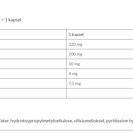
 = 1 kapsel
1 kapsel
320 mg
100 mg
10 mg
4 mg
7,5 mg
ater, hydroksypropylmetylcellulose, silisiumdioksid, pyridoxine hy