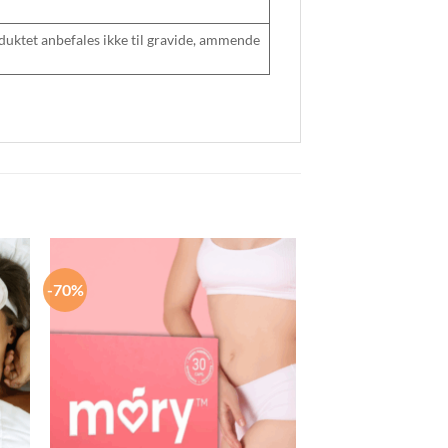
roduktet anbefales ikke til gravide, ammende
-70%
-50%