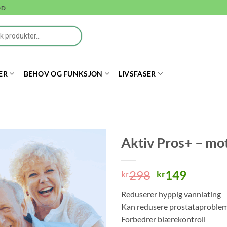
DD
ER
BEHOV OG FUNKSJON
LIVSFASER
Aktiv Pros+ – mot
Opprinnelig
Nåvær
298
149
kr
kr
pris
pris
Reduserer hyppig vannlating
var:
er:
Kan redusere prostataproble
kr298.
kr149.
Forbedrer blærekontroll