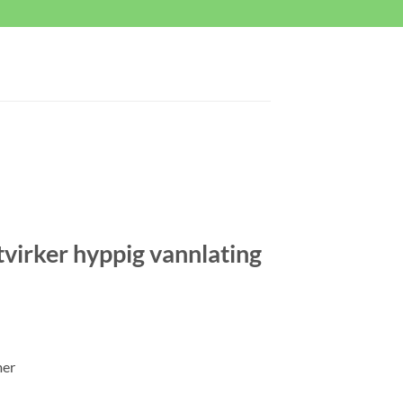
virker hyppig vannlating
ende
mer