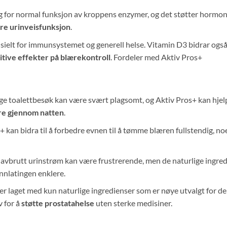
ig for normal funksjon av kroppens enzymer, og det støtter hormons
e urinveisfunksjon
.
sielt for immunsystemet og generell helse. Vitamin D3 bidrar også
itive effekter på blærekontroll
. Fordeler med Aktiv Pros+
ige toalettbesøk kan være svært plagsomt, og Aktiv Pros+ kan hjel
re gjennom natten
.
+ kan bidra til å forbedre evnen til å tømme blæren fullstendig, no
 avbrutt urinstrøm kan være frustrerende, men de naturlige ingredi
nnlatingen enklere.
er laget med kun naturlige ingredienser som er nøye utvalgt for der
v for å
støtte prostatahelse
uten sterke medisiner.