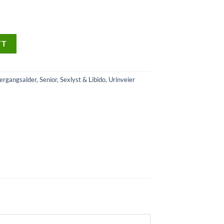
TT
ergangsalder
,
Senior
,
Sexlyst & Libido
,
Urinveier