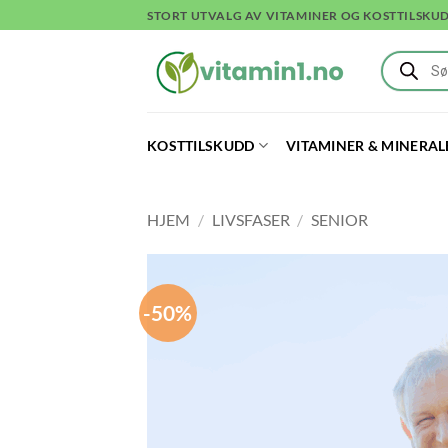
Skip
STORT UTVALG AV VITAMINER OG KOSTTILSKU
to
Products
content
search
KOSTTILSKUDD
VITAMINER & MINERAL
HJEM
/
LIVSFASER
/
SENIOR
-50%