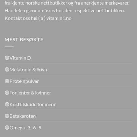
fra kjente norske nettbutikker og fra anerkjente merkevarer.
Handelen gjennomføres hos den respektive nettbutikken.
Kontakt oss hei ( a ) vitamin1.no
MEST BESØKTE
🟢Vitamin D
🟢Melatonin & Søvn
🟢Proteinpulver
🟢For jenter & kvinner
🟢Kosttilskudd for menn
🟢Betakaroten
🟢Omega -3 -6 -9