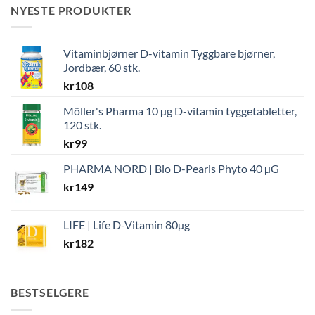
NYESTE PRODUKTER
Vitaminbjørner D-vitamin Tyggbare bjørner,
Jordbær, 60 stk.
kr
108
Möller's Pharma 10 µg D-vitamin tyggetabletter,
120 stk.
kr
99
PHARMA NORD | Bio D-Pearls Phyto 40 µG
kr
149
LIFE | Life D-Vitamin 80µg
kr
182
BESTSELGERE