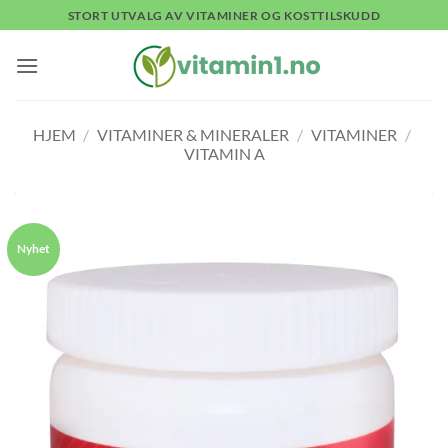
Skip
STORT UTVALG AV VITAMINER OG KOSTTILSKUDD
to
content
HJEM
/
VITAMINER & MINERALER
/
VITAMINER
/
VITAMIN A