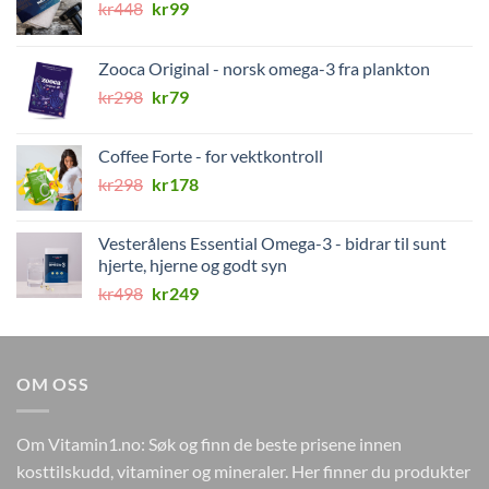
Opprinnelig
Nåværende
kr
448
kr
99
pris
pris
var:
er:
Zooca Original - norsk omega-3 fra plankton
kr448.
kr99.
Opprinnelig
Nåværende
kr
298
kr
79
pris
pris
var:
er:
Coffee Forte - for vektkontroll
kr298.
kr79.
Opprinnelig
Nåværende
kr
298
kr
178
pris
pris
var:
er:
Vesterålens Essential Omega-3 - bidrar til sunt
kr298.
kr178.
hjerte, hjerne og godt syn
Opprinnelig
Nåværende
kr
498
kr
249
pris
pris
var:
er:
kr498.
kr249.
OM OSS
Om Vitamin1.no: Søk og finn de beste prisene innen
kosttilskudd, vitaminer og mineraler. Her finner du produkter