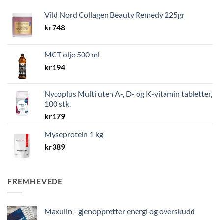
Vild Nord Collagen Beauty Remedy 225gr
kr
748
MCT olje 500 ml
kr
194
Nycoplus Multi uten A-, D- og K-vitamin tabletter,
100 stk.
kr
179
Myseprotein 1 kg
kr
389
FREMHEVEDE
Maxulin - gjenoppretter energi og overskudd