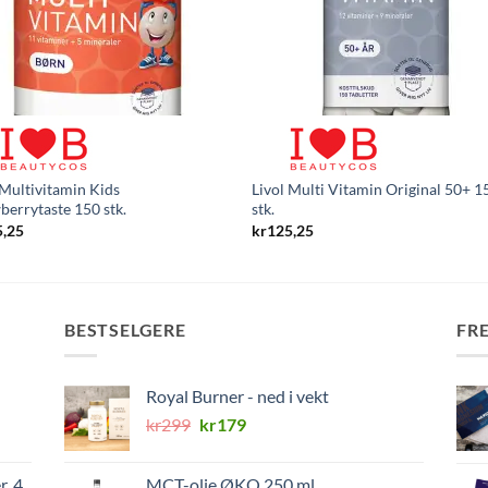
 Multivitamin Kids
Livol Multi Vitamin Original 50+ 1
berrytaste 150 stk.
stk.
5,25
kr
125,25
BESTSELGERE
FR
Royal Burner - ned i vekt
Opprinnelig
Nåværende
kr
299
kr
179
pris
pris
var:
er:
r, 4
MCT-olje ØKO 250 ml