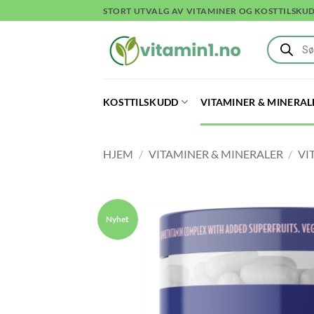
Skip
STORT UTVALG AV VITAMINER OG KOSTTILSKU
to
Products
content
search
KOSTTILSKUDD
VITAMINER & MINERAL
HJEM
/
VITAMINER & MINERALER
/
VI