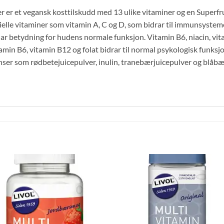
r er et vegansk kosttilskudd med 13 ulike vitaminer og en Superfru
ielle vitaminer som vitamin A, C og D, som bidrar til immunsystem
ar betydning for hudens normale funksjon. Vitamin B6, niacin, vitam
tamin B6, vitamin B12 og folat bidrar til normal psykologisk funks
ser som rødbetejuicepulver, inulin, tranebærjuicepulver og blåbærpu