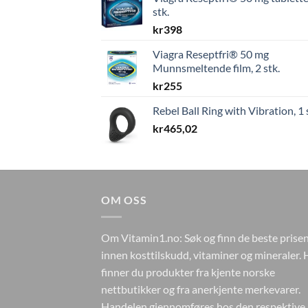
stk.
kr
398
Viagra Reseptfri® 50 mg
Munnsmeltende film, 2 stk.
kr
255
Rebel Ball Ring with Vibration, 1 
kr
465,02
OM OSS
Om Vitamin1.no: Søk og finn de beste prise
innen kosttilskudd, vitaminer og mineraler. 
finner du produkter fra kjente norske
nettbutikker og fra anerkjente merkevarer.
Handelen gjennomføres hos den respektive