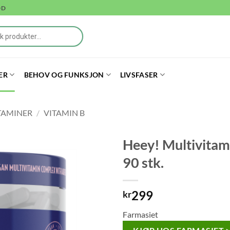
DD
ER
BEHOV OG FUNKSJON
LIVSFASER
TAMINER
/
VITAMIN B
Heey! Multivitami
90 stk.
299
kr
Farmasiet