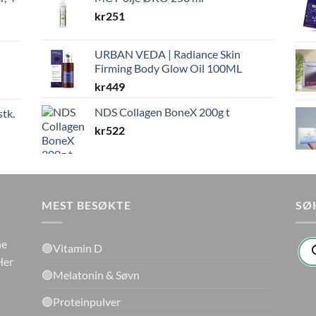
kr299.
kr179.
kr
251
URBAN VEDA | Radiance Skin
Firming Body Glow Oil 100ML
kr
449
NDS Collagen BoneX 200g t
stk.
kr
522
MEST BESØKTE
SØ
Pro
ne
🟢Vitamin D
sea
Her
🟢Melatonin & Søvn
🟢Proteinpulver