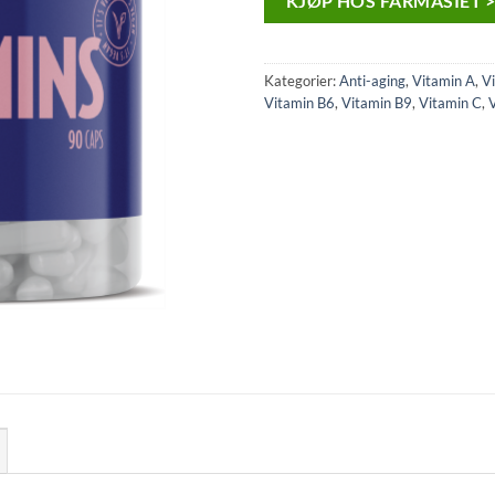
KJØP HOS FARMASIET 
Kategorier:
Anti-aging
,
Vitamin A
,
V
Vitamin B6
,
Vitamin B9
,
Vitamin C
,