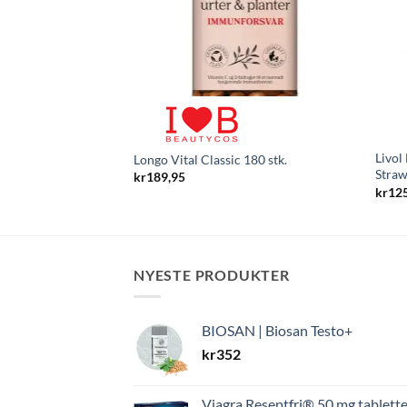
Livol
Longo Vital Classic 180 stk.
Straw
kr
189,95
kr
12
NYESTE PRODUKTER
BIOSAN | Biosan Testo+
kr
352
Viagra Reseptfri® 50 mg tablette