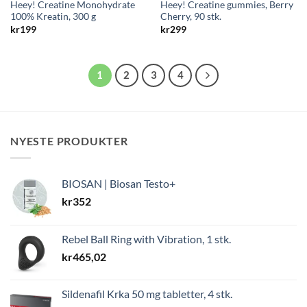
Heey! Creatine Monohydrate
Heey! Creatine gummies, Berry
100% Kreatin, 300 g
Cherry, 90 stk.
kr
199
kr
299
1
2
3
4
NYESTE PRODUKTER
BIOSAN | Biosan Testo+
kr
352
Rebel Ball Ring with Vibration, 1 stk.
kr
465,02
Sildenafil Krka 50 mg tabletter, 4 stk.