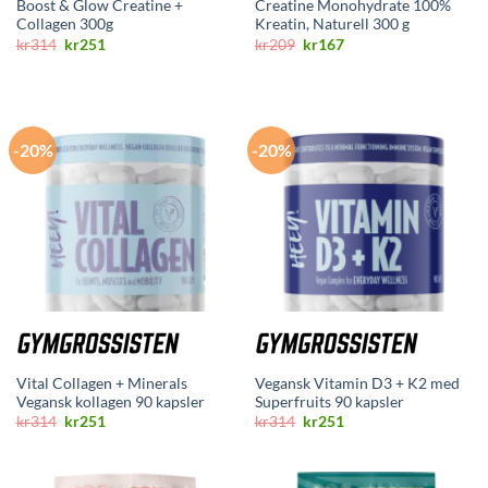
Boost & Glow Creatine +
Creatine Monohydrate 100%
Collagen 300g
Kreatin, Naturell 300 g
Opprinnelig
Nåværende
Opprinnelig
Nåværende
kr
314
kr
251
kr
209
kr
167
pris
pris
pris
pris
var:
er:
var:
er:
kr314.
kr251.
kr209.
kr167.
-20%
-20%
Vital Collagen + Minerals
Vegansk Vitamin D3 + K2 med
Vegansk kollagen 90 kapsler
Superfruits 90 kapsler
Opprinnelig
Nåværende
Opprinnelig
Nåværende
kr
314
kr
251
kr
314
kr
251
pris
pris
pris
pris
var:
er:
var:
er:
kr314.
kr251.
kr314.
kr251.