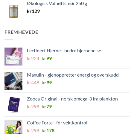
Økologisk Valnøttsmør 250 g
kr
129
FREMHEVEDE
Lectinect Hjerne - bedre hjernehelse
Opprinnelig
Nåværende
kr
224
kr
99
pris
pris
var:
er:
Maxulin - gjenoppretter energi og overskudd
kr224.
kr99.
Opprinnelig
Nåværende
kr
448
kr
99
pris
pris
var:
er:
Zooca Original - norsk omega-3 fra plankton
kr448.
kr99.
Opprinnelig
Nåværende
kr
298
kr
79
pris
pris
var:
er:
Coffee Forte - for vektkontroll
kr298.
kr79.
Opprinnelig
Nåværende
kr
298
kr
178