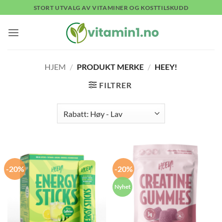
Skip
STORT UTVALG AV VITAMINER OG KOSTTILSKUDD
to
content
HJEM
/
PRODUKT MERKE
/
HEEY!
FILTRER
-20%
-20%