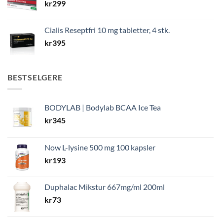
kr
299
Cialis Reseptfri 10 mg tabletter, 4 stk.
kr
395
BESTSELGERE
BODYLAB | Bodylab BCAA Ice Tea
kr
345
Now L-lysine 500 mg 100 kapsler
kr
193
Duphalac Mikstur 667mg/ml 200ml
kr
73