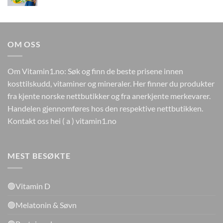
pris
pris
var:
er:
kr298.
kr178.
OM OSS
Om Vitamin1.no: Søk og finn de beste prisene innen
kosttilskudd, vitaminer og mineraler. Her finner du produkter
fra kjente norske nettbutikker og fra anerkjente merkevarer.
Handelen gjennomføres hos den respektive nettbutikken.
Kontakt oss hei ( a ) vitamin1.no
MEST BESØKTE
🟢Vitamin D
🟢Melatonin & Søvn