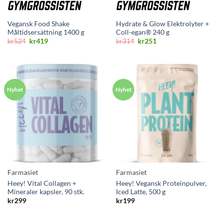
Vegansk Food Shake
Hydrate & Glow Elektrolyter +
Måltidsersättning 1400 g
Coll-egan® 240 g
Opprinnelig
Nåværende
Opprinnelig
Nåværende
kr
524
kr
419
kr
314
kr
251
pris
pris
pris
pris
var:
er:
var:
er:
kr524.
kr419.
kr314.
kr251.
Farmasiet
Farmasiet
Heey! Vital Collagen +
Heey! Vegansk Proteinpulver,
Mineraler kapsler, 90 stk.
Iced Latte, 500 g
kr
299
kr
199