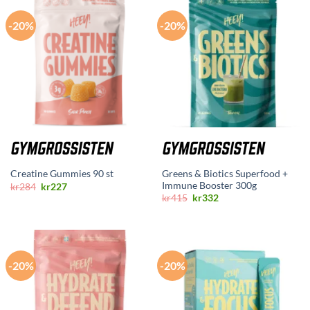
-20%
-20%
Greens & Biotics Superfood +
Creatine Gummies 90 st
Immune Booster 300g
Opprinnelig
Nåværende
kr
284
kr
227
pris
pris
Opprinnelig
Nåværende
kr
415
kr
332
var:
er:
pris
pris
kr284.
kr227.
var:
er:
kr415.
kr332.
-20%
-20%