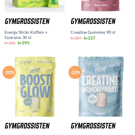
Energy Sticks Koffein +
Creatine Gummies 90 st
Guarana, 30 st
Opprinnelig
Nåværende
kr
284
kr
227
pris
pris
Opprinnelig
Nåværende
kr
366
kr
293
var:
er:
pris
pris
kr284.
kr227.
var:
er:
kr366.
kr293.
-20%
-20%