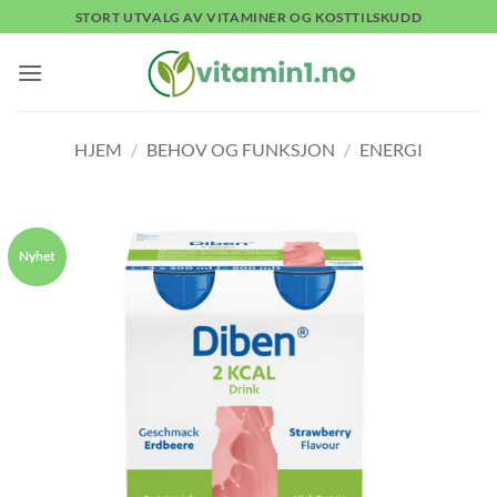
Skip
STORT UTVALG AV VITAMINER OG KOSTTILSKUDD
to
content
HJEM
/
BEHOV OG FUNKSJON
/
ENERGI