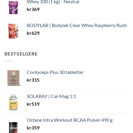
Whey 100 (1 kg) - Neutral
kr
369
BODYLAB | Bodylab Clear Whey Raspberry Rush
kr
629
BESTSELGERE
Cordyceps Plus 30 tabletter
kr
315
SOLARAY | Cal-Mag 1:1
kr
519
Octane Intra Workout BCAA Pulver 490 g
kr
359