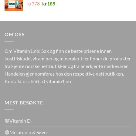
Opprinnelig
Nåværende
kr
378
kr
189
pris
pris
var:
er:
kr378.
kr189.
OM OSS
Om Vitamin1.no: Søk og finn de beste prisene innen
kosttilskudd, vitaminer og mineraler. Her finner du produkter
fra kjente norske nettbutikker og fra anerkjente merkevarer.
Handelen gjennomføres hos den respektive nettbutikken.
Kontakt oss hei ( a ) vitamin1.no
MEST BESØKTE
🟢Vitamin D
🟢Melatonin & Søvn