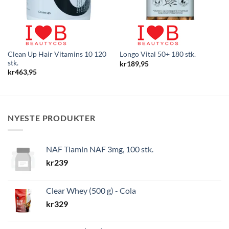
Clean Up Hair Vitamins 10 120
Longo Vital 50+ 180 stk.
stk.
kr
189,95
kr
463,95
NYESTE PRODUKTER
NAF Tiamin NAF 3mg, 100 stk.
kr
239
Clear Whey (500 g) - Cola
kr
329