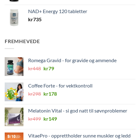
NAD+ Energy 120 tabletter
kr
735
FREMHEVEDE
Romega Gravid - for gravide og ammende
Opprinnelig
Nåværende
kr
448
kr
79
pris
pris
var:
er:
Coffee Forte - for vektkontroll
kr448.
kr79.
Opprinnelig
Nåværende
kr
298
kr
178
pris
pris
var:
er:
Melatonin Vital - si god natt til søvnproblemer
kr298.
kr178.
Opprinnelig
Nåværende
kr
499
kr
149
pris
pris
var:
er:
VitaePro - opprettholder sunne muskler og ledd
kr499.
kr149.