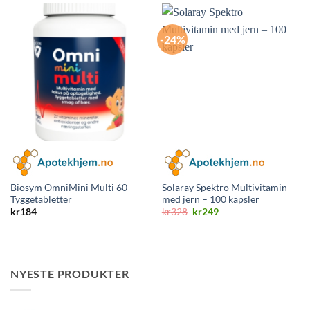
-24%
Biosym OmniMini Multi 60
Solaray Spektro Multivitamin
Tyggetabletter
med jern – 100 kapsler
Opprinnelig
Nåværende
kr
184
kr
328
kr
249
pris
pris
var:
er:
kr328.
kr249.
NYESTE PRODUKTER