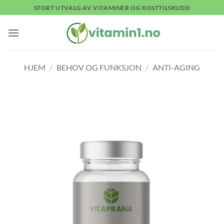
Skip
STORT UTVALG AV VITAMINER OG KOSTTILSKUDD
to
content
HJEM
/
BEHOV OG FUNKSJON
/
ANTI-AGING