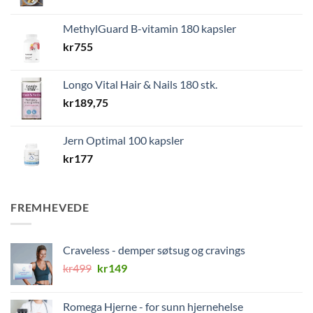
MethylGuard B-vitamin 180 kapsler
kr
755
Longo Vital Hair & Nails 180 stk.
kr
189,75
Jern Optimal 100 kapsler
kr
177
FREMHEVEDE
Craveless - demper søtsug og cravings
Opprinnelig
Nåværende
kr
499
kr
149
pris
pris
var:
er:
Romega Hjerne - for sunn hjernehelse
kr499.
kr149.