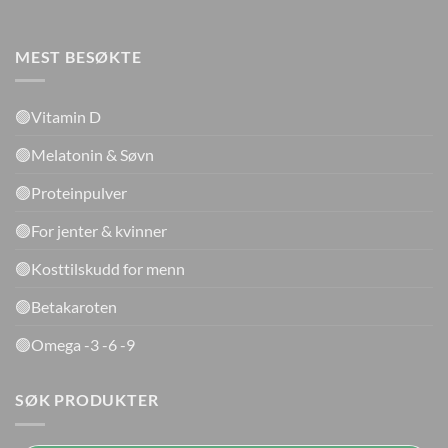
MEST BESØKTE
🟢Vitamin D
🟢Melatonin & Søvn
🟢Proteinpulver
🟢For jenter & kvinner
🟢Kosttilskudd for menn
🟢Betakaroten
🟢Omega -3 -6 -9
SØK PRODUKTER