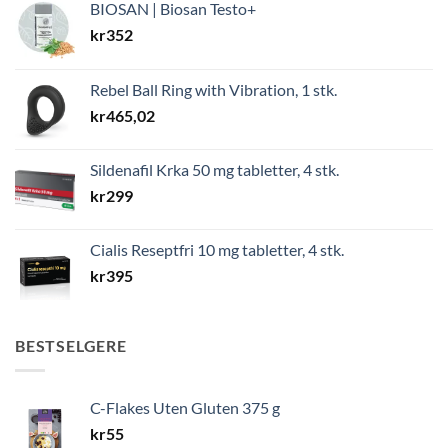
BIOSAN | Biosan Testo+
kr
352
Rebel Ball Ring with Vibration, 1 stk.
kr
465,02
Sildenafil Krka 50 mg tabletter, 4 stk.
kr
299
Cialis Reseptfri 10 mg tabletter, 4 stk.
kr
395
BESTSELGERE
C-Flakes Uten Gluten 375 g
kr
55