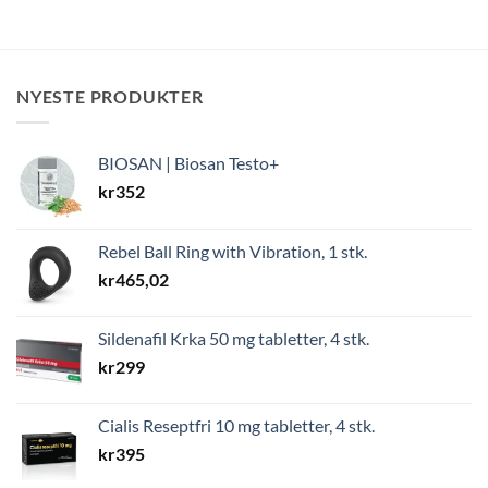
var:
er:
kr668.
kr569.
NYESTE PRODUKTER
BIOSAN | Biosan Testo+
kr
352
Rebel Ball Ring with Vibration, 1 stk.
kr
465,02
Sildenafil Krka 50 mg tabletter, 4 stk.
kr
299
Cialis Reseptfri 10 mg tabletter, 4 stk.
kr
395