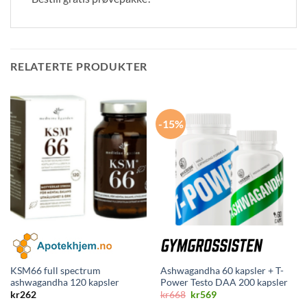
RELATERTE PRODUKTER
-15%
KSM66 full spectrum
Ashwagandha 60 kapsler + T-
ashwagandha 120 kapsler
Power Testo DAA 200 kapsler
Opprinnelig
Nåværende
kr
262
kr
668
kr
569
pris
pris