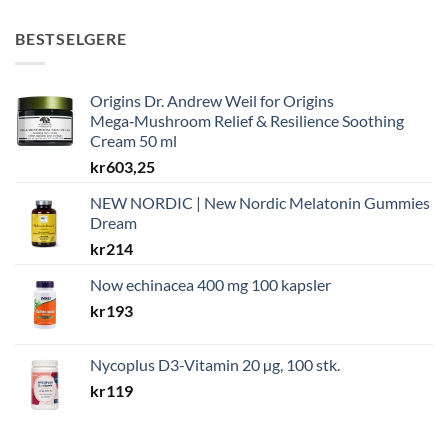
BESTSELGERE
Origins Dr. Andrew Weil for Origins
Mega‑Mushroom Relief & Resilience Soothing
Cream 50 ml
kr
603,25
NEW NORDIC | New Nordic Melatonin Gummies
Dream
kr
214
Now echinacea 400 mg 100 kapsler
kr
193
Nycoplus D3-Vitamin 20 µg, 100 stk.
kr
119