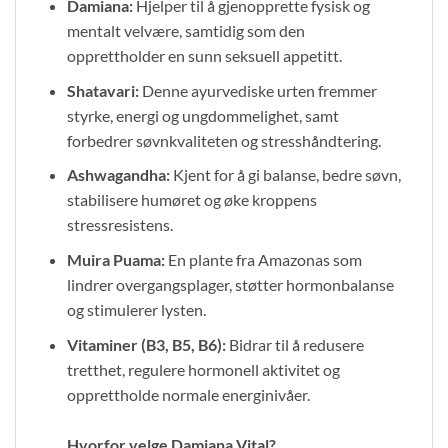
Damiana:
Hjelper til å gjenopprette fysisk og
mentalt velvære, samtidig som den
opprettholder en sunn seksuell appetitt.
Shatavari:
Denne ayurvediske urten fremmer
styrke, energi og ungdommelighet, samt
forbedrer søvnkvaliteten og stresshåndtering.
Ashwagandha:
Kjent for å gi balanse, bedre søvn,
stabilisere humøret og øke kroppens
stressresistens.
Muira Puama:
En plante fra Amazonas som
lindrer overgangsplager, støtter hormonbalanse
og stimulerer lysten.
Vitaminer (B3, B5, B6):
Bidrar til å redusere
tretthet, regulere hormonell aktivitet og
opprettholde normale energinivåer.
Hvorfor velge Damiana Vital?