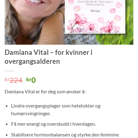
Damiana Vital – for kvinner i
overgangsalderen
Opprinnelig
Nåværende
224
0
kr
kr
pris
pris
Damiana Vital er for deg som ønsker å:
var:
er:
kr224.
kr0.
Lindre overgangsplager som hetetokter og
humørsvingninger.
Få mer energi og overskudd i hverdagen.
Stabilisere hormonbalansen og styrke den feminine