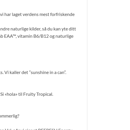
t vi har laget verdens mest forfriskende
re naturlige kilder, så du kan yte ditt
ylab EAA™, vitamin B6/B12 og naturlige
i kaller det ”sunshine in a can”.
i «hola» til Fruity Tropical.
sommerlig?