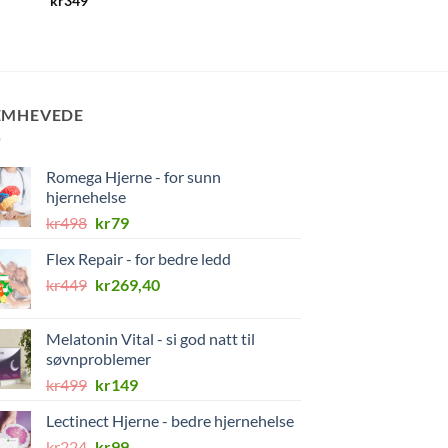
kr
349
kr
699
EMHEVEDE
Romega Hjerne - for sunn
hjernehelse
Opprinnelig
Nåværende
kr
498
kr
79
pris
pris
Flex Repair - for bedre ledd
var:
er:
Opprinnelig
Nåværende
kr
449
kr498.
kr
269,40
kr79.
pris
pris
var:
er:
Melatonin Vital - si god natt til
kr449.
kr269,40.
søvnproblemer
Opprinnelig
Nåværende
kr
499
kr
149
pris
pris
Lectinect Hjerne - bedre hjernehelse
var:
er:
Opprinnelig
Nåværende
kr
224
kr499.
kr
99
kr149.