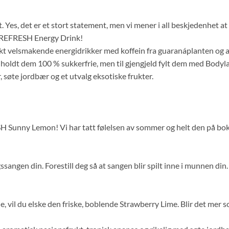
t. Yes, det er et stort statement, men vi mener i all beskjedenhet a
il REFRESH Energy Drink!
ykt velsmakende energidrikker med koffein fra guaranáplanten og and
lig holdt dem 100 % sukkerfrie, men til gjengjeld fylt dem med Bod
 søte jordbær og et utvalg eksotiske frukter.
unny Lemon! Vi har tatt følelsen av sommer og helt den på boks. V
sangen din. Forestill deg så at sangen blir spilt inne i munnen din. S
ie, vil du elske den friske, boblende Strawberry Lime. Blir det mer 