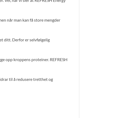
r. Vel, når vi sier at REFRESH Energy
rmen når man kan få store mengder
 ditt. Derfor er selvfølgelig
bygge opp kroppens proteiner. REFRESH
rar til å redusere tretthet og