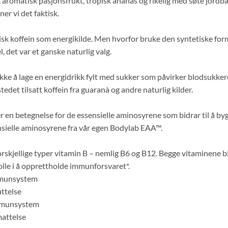
 aromatisk pasjonsfrukt, tropisk ananas og rikelig med søte jordbæ
er vi det faktisk.
sk koffein som energikilde. Men hvorfor bruke den syntetiske fo
, det var et ganske naturlig valg.
ikke å lage en energidrikk fylt med sukker som påvirker blodsukkeret
tedet tilsatt koffein fra guaranà og andre naturlig kilder.
r en betegnelse for de essensielle aminosyrene som bidrar til å 
ensielle aminosyrene fra vår egen Bodylab EAA™.
kjellige typer vitamin B – nemlig B6 og B12. Begge vitaminene bid
olle i å opprettholde immunforsvaret*.
immunsystem
attelse
immunsystem
mattelse