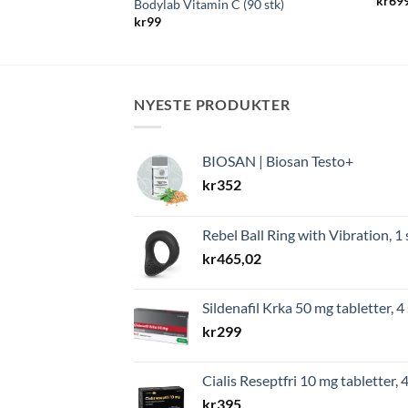
kr
69
Bodylab Vitamin C (90 stk)
kr
99
NYESTE PRODUKTER
BIOSAN | Biosan Testo+
kr
352
Rebel Ball Ring with Vibration, 1 
kr
465,02
Sildenafil Krka 50 mg tabletter, 4 
kr
299
Cialis Reseptfri 10 mg tabletter, 4
kr
395