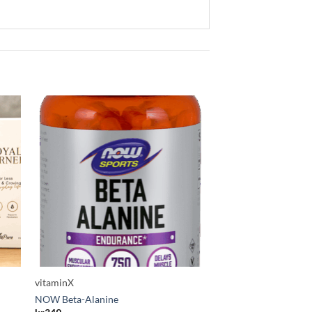
vitaminX
vitaminX
NOW Beta-Alanine
Life Extension Trippe