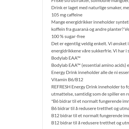
Friske sitrusfrukter, solmodne mangoer,
Drink er laget med naturlige smaker, men
105 mg caffeine
Mange energidrikker inneholder synteti
koffein fra guaranà og andre planter? Vel
100 % sugar-free
Det er egentlig veldig enkelt. Vi ønsket 
energidrikkene våre sukkerfrie. Vi har i s
Bodylab EAA™
Bodylab EAA™ (essential amino acids) e
Energy Drink inneholder alle de ni ess
Vitamin B6/B12
REFRESH Energy Drink inneholder to fors
utmattelse, samtidig som de spiller en r
*B6 bidrar til et normalt fungerende 
B6 bidrar til å redusere tretthet og utm
B12 bidrar til et normalt fungerende 
B12 bidrar til å redusere tretthet og ut