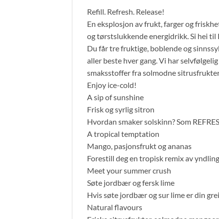
Refill. Refresh. Release!
En eksplosjon av frukt, farger og friskhe
og tørstslukkende energidrikk. Si hei t
Du får tre fruktige, boblende og sinnss
aller beste hver gang. Vi har selvfølge
smaksstoffer fra solmodne sitrusfrukter,
Enjoy ice-cold!
A sip of sunshine
Frisk og syrlig sitron
Hvordan smaker solskinn? Som REFRESH S
A tropical temptation
Mango, pasjonsfrukt og ananas
Forestill deg en tropisk remix av yndlings
Meet your summer crush
Søte jordbær og fersk lime
Hvis søte jordbær og sur lime er din gre
Natural flavours