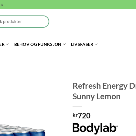
DD
ER
BEHOV OG FUNKSJON
LIVSFASER
Refresh Energy Dr
Sunny Lemon
720
kr