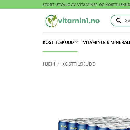
Skip
STORT UTVALG AV VITAMINER OG KOSTTILSKU
to
Products
content
search
KOSTTILSKUDD
VITAMINER & MINERAL
HJEM
/
KOSTTILSKUDD