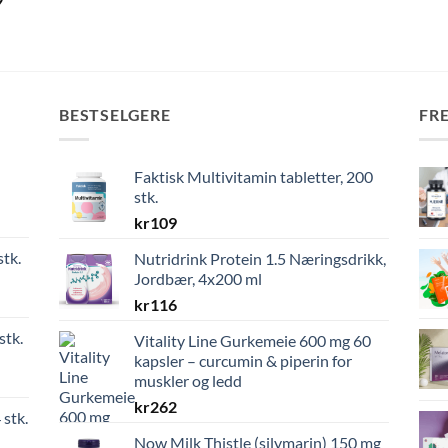
9
var:
er:
kr299.
kr179.
BESTSELGERE
FR
Faktisk Multivitamin tabletter, 200
stk.
kr
109
stk.
Nutridrink Protein 1.5 Næringsdrikk,
Jordbær, 4x200 ml
kr
116
stk.
Vitality Line Gurkemeie 600 mg 60
kapsler – curcumin & piperin for
muskler og ledd
kr
262
 stk.
Now Milk Thistle (silymarin) 150 mg