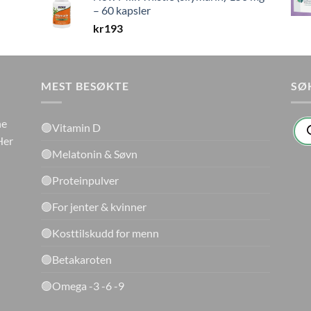
– 60 kapsler
kr
193
MEST BESØKTE
SØ
Pro
ne
🟢Vitamin D
sea
Her
🟢Melatonin & Søvn
🟢Proteinpulver
🟢For jenter & kvinner
🟢Kosttilskudd for menn
🟢Betakaroten
🟢Omega -3 -6 -9