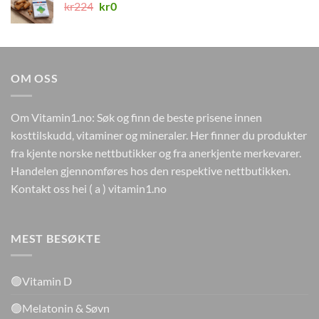
Opprinnelig
Nåværende
kr
224
kr649.
kr
0
kr259.
pris
pris
var:
er:
kr224.
kr0.
OM OSS
Om Vitamin1.no: Søk og finn de beste prisene innen
kosttilskudd, vitaminer og mineraler. Her finner du produkter
fra kjente norske nettbutikker og fra anerkjente merkevarer.
Handelen gjennomføres hos den respektive nettbutikken.
Kontakt oss hei ( a ) vitamin1.no
MEST BESØKTE
🟢Vitamin D
🟢Melatonin & Søvn