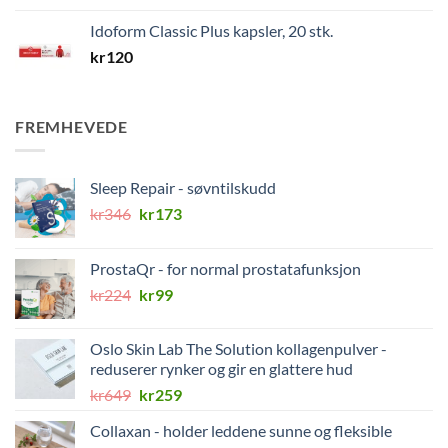
Idoform Classic Plus kapsler, 20 stk.
kr
120
FREMHEVEDE
Sleep Repair - søvntilskudd
Opprinnelig
Nåværende
kr
346
kr
173
pris
pris
var:
er:
ProstaQr - for normal prostatafunksjon
kr346.
kr173.
Opprinnelig
Nåværende
kr
224
kr
99
pris
pris
var:
er:
Oslo Skin Lab The Solution kollagenpulver -
kr224.
kr99.
reduserer rynker og gir en glattere hud
Opprinnelig
Nåværende
kr
649
kr
259
pris
pris
Collaxan - holder leddene sunne og fleksible
var:
er: