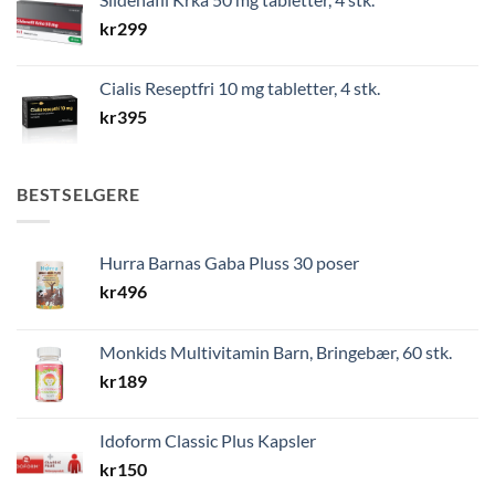
kr
299
Cialis Reseptfri 10 mg tabletter, 4 stk.
kr
395
BESTSELGERE
Hurra Barnas Gaba Pluss 30 poser
kr
496
Monkids Multivitamin Barn, Bringebær, 60 stk.
kr
189
Idoform Classic Plus Kapsler
kr
150