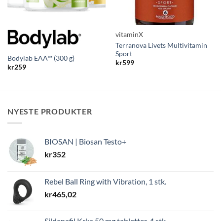
vitaminX
Terranova Livets Multivitamin
Sport
Bodylab EAA™ (300 g)
kr
599
kr
259
NYESTE PRODUKTER
BIOSAN | Biosan Testo+
kr
352
Rebel Ball Ring with Vibration, 1 stk.
kr
465,02
Sildenafil Krka 50 mg tabletter, 4 stk.