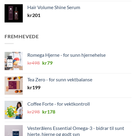
Hair Volume Shine Serum
kr
201
FREMHEVEDE
Romega Hjerne - for sunn hjernehelse
Opprinnelig
Nåværende
kr
498
kr
79
pris
pris
var:
er:
Tea Zero - for sunn vektbalanse
kr498.
kr79.
kr
199
Coffee Forte - for vektkontroll
Opprinnelig
Nåværende
kr
298
kr
178
pris
pris
var:
er:
Vesterålens Essential Omega-3 - bidrar til sunt
kr298.
kr178.
hjerte, hjerne og godt syn