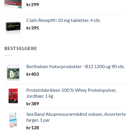
kr
299
Cialis Reseptfri 10 mg tabletter, 4 stk.
kr
395
BESTSELGERE
Berthelsen Naturprodukter - B12 1200 ug 90 stk.
kr
403
Proteinfabrikken 100 % Whey Proteinpulver,
Jordbær, 1 kg
kr
389
Sea Band Akupressurarmbånd voksen, Assorterte
farger, 1 par
kr
128