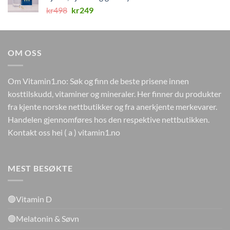
Opprinnelig
Nåværende
kr
498
kr
249
pris
pris
var:
er:
kr498.
kr249.
OM OSS
Om Vitamin1.no: Søk og finn de beste prisene innen
kosttilskudd, vitaminer og mineraler. Her finner du produkter
fra kjente norske nettbutikker og fra anerkjente merkevarer.
Handelen gjennomføres hos den respektive nettbutikken.
Kontakt oss hei ( a ) vitamin1.no
MEST BESØKTE
🟢Vitamin D
🟢Melatonin & Søvn