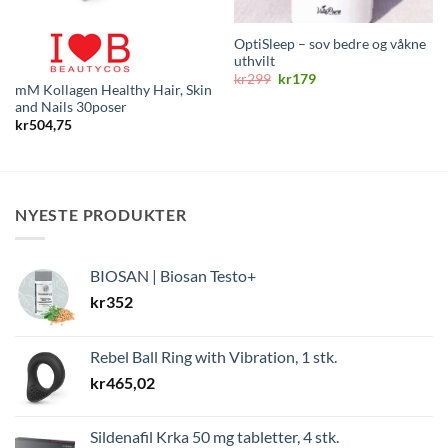
OptiSleep – sov bedre og våkne
uthvilt
Opprinnelig
Nåværende
kr
299
kr
179
mM Kollagen Healthy Hair, Skin
pris
pris
var:
er:
and Nails 30poser
kr299.
kr179.
kr
504,75
NYESTE PRODUKTER
BIOSAN | Biosan Testo+
kr
352
Rebel Ball Ring with Vibration, 1 stk.
kr
465,02
Sildenafil Krka 50 mg tabletter, 4 stk.