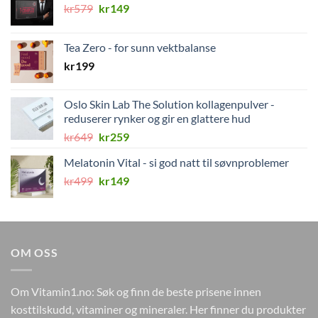
Opprinnelig
Nåværende
kr
579
kr
149
pris
pris
var:
er:
Tea Zero - for sunn vektbalanse
kr579.
kr149.
kr
199
Oslo Skin Lab The Solution kollagenpulver -
reduserer rynker og gir en glattere hud
Opprinnelig
Nåværende
kr
649
kr
259
pris
pris
Melatonin Vital - si god natt til søvnproblemer
var:
er:
Opprinnelig
Nåværende
kr
499
kr649.
kr
149
kr259.
pris
pris
var:
er:
kr499.
kr149.
OM OSS
Om Vitamin1.no: Søk og finn de beste prisene innen
kosttilskudd, vitaminer og mineraler. Her finner du produkter