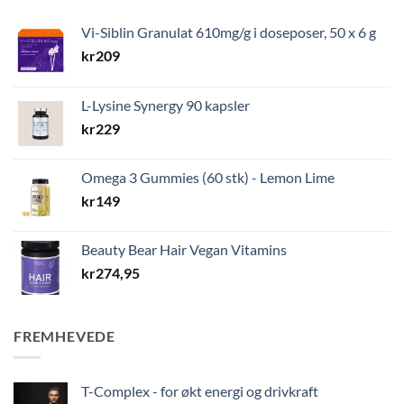
Vi-Siblin Granulat 610mg/g i doseposer, 50 x 6 g
kr
209
L-Lysine Synergy 90 kapsler
kr
229
Omega 3 Gummies (60 stk) - Lemon Lime
kr
149
Beauty Bear Hair Vegan Vitamins
kr
274,95
FREMHEVEDE
T-Complex - for økt energi og drivkraft