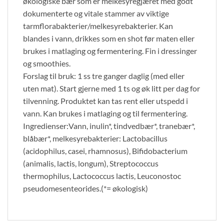
økologiske bær som er melkesyregjæret med godt
dokumenterte og vitale stammer av viktige
tarmflorabakterier/melkesyrebakterier. Kan
blandes i vann, drikkes som en shot før maten eller
brukes i matlaging og fermentering. Fin i dressinger
og smoothies.
Forslag til bruk: 1 ss tre ganger daglig (med eller
uten mat). Start gjerne med 1 ts og øk litt per dag for
tilvenning. Produktet kan tas rent eller utspedd i
vann. Kan brukes i matlaging og til fermentering.
Ingredienser:Vann, inulin*, tindvedbær*, tranebær*,
blåbær*, melkesyrebakterier: Lactobacillus
(acidophilus, casei, rhamnosus), Bifidobacterium
(animalis, lactis, longum), Streptococcus
thermophilus, Lactococcus lactis, Leuconostoc
pseudomesenteorides.(*= økologisk)