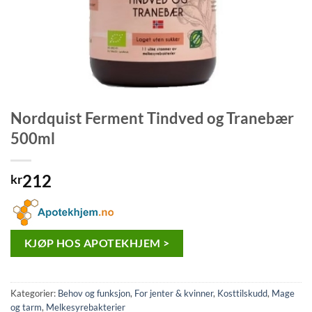
Nordquist Ferment Tindved og Tranebær
500ml
212
kr
KJØP HOS APOTEKHJEM >
Kategorier:
Behov og funksjon
,
For jenter & kvinner
,
Kosttilskudd
,
Mage
og tarm
,
Melkesyrebakterier