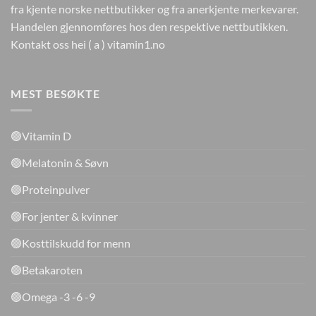
fra kjente norske nettbutikker og fra anerkjente merkevarer.
Handelen gjennomføres hos den respektive nettbutikken.
Kontakt oss hei ( a ) vitamin1.no
MEST BESØKTE
🟢Vitamin D
🟢Melatonin & Søvn
🟢Proteinpulver
🟢For jenter & kvinner
🟢Kosttilskudd for menn
🟢Betakaroten
🟢Omega -3 -6 -9