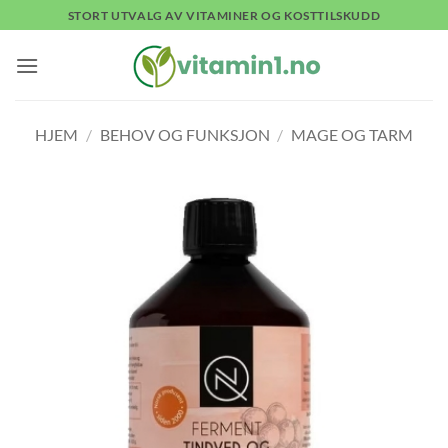
Skip
STORT UTVALG AV VITAMINER OG KOSTTILSKUDD
to
content
HJEM
/
BEHOV OG FUNKSJON
/
MAGE OG TARM