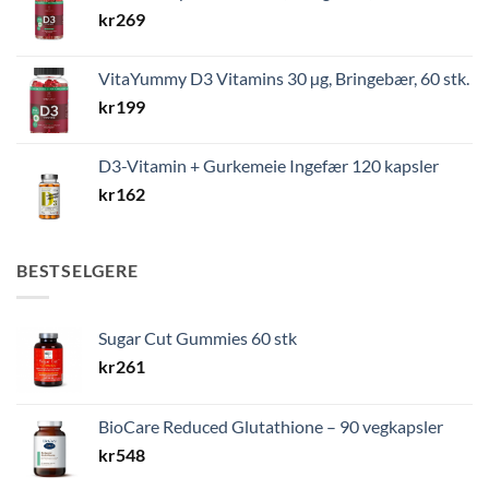
kr
269
VitaYummy D3 Vitamins 30 µg, Bringebær, 60 stk.
kr
199
D3-Vitamin + Gurkemeie Ingefær 120 kapsler
kr
162
BESTSELGERE
Sugar Cut Gummies 60 stk
kr
261
BioCare Reduced Glutathione – 90 vegkapsler
kr
548