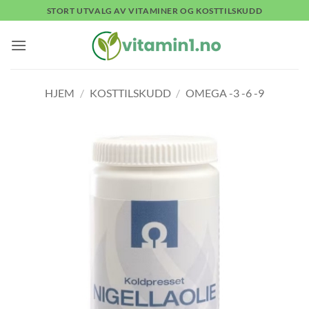
Skip
STORT UTVALG AV VITAMINER OG KOSTTILSKUDD
to
content
HJEM
/
KOSTTILSKUDD
/
OMEGA -3 -6 -9