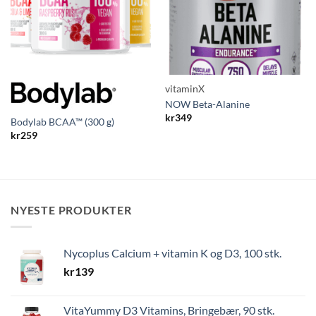
vitaminX
NOW Beta-Alanine
kr
349
Bodylab BCAA™ (300 g)
kr
259
NYESTE PRODUKTER
Nycoplus Calcium + vitamin K og D3, 100 stk.
kr
139
VitaYummy D3 Vitamins, Bringebær, 90 stk.