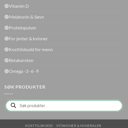
🟢Vitamin D
🟢Melatonin & Søvn
🟢Proteinpulver
🟢For jenter & kvinner
🟢Kosttilskudd for menn
🟢Betakaroten
🟢Omega -3 -6 -9
SØK PRODUKTER
Products
search
KOSTTILSKUDD
VITAMINER & MINERALER