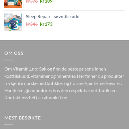
Opprinnelig
Nåværende
kr
378
kr299.
kr
189
kr179.
pris
pris
var:
er:
Sleep Repair - søvntilskudd
kr378.
kr189.
Opprinnelig
Nåværende
kr
346
kr
173
pris
pris
var:
er:
kr346.
kr173.
OM OSS
Om Vitamin1.no: Søk og finn de beste prisene innen
kosttilskudd, vitaminer og mineraler. Her finner du produkter
fra kjente norske nettbutikker og fra anerkjente merkevarer.
Handelen gjennomføres hos den respektive nettbutikken.
Kontakt oss hei ( a ) vitamin1.no
MEST BESØKTE