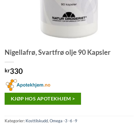
Nigellafrø, Svartfrø olje 90 Kapsler
330
kr
KJØP HOS APOTEKHJEM >
Kategorier:
Kosttilskudd
,
Omega -3 -6 -9