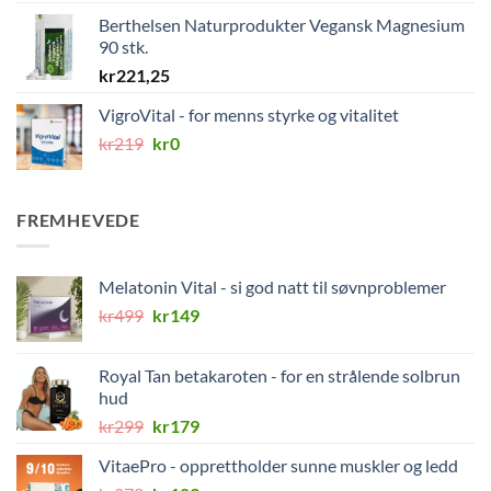
Berthelsen Naturprodukter Vegansk Magnesium
90 stk.
kr
221,25
VigroVital - for menns styrke og vitalitet
Opprinnelig
Nåværende
kr
219
kr
0
pris
pris
var:
er:
kr219.
kr0.
FREMHEVEDE
Melatonin Vital - si god natt til søvnproblemer
Opprinnelig
Nåværende
kr
499
kr
149
pris
pris
var:
er:
Royal Tan betakaroten - for en strålende solbrun
kr499.
kr149.
hud
Opprinnelig
Nåværende
kr
299
kr
179
pris
pris
VitaePro - opprettholder sunne muskler og ledd
var:
er: