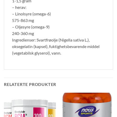
1-1,5 gram
– herav:
– Linolsyre (omega-6)
575-863 mg
– Oljesyre (omega-9)
240-360 mg
Ingredienser: Svartfrøolje (Nigella sativa L.),
oksegelatin (kapsel), fuktighetsbevarende middel
(vegetabilsk glyserol), vann.
RELATERTE PRODUKTER