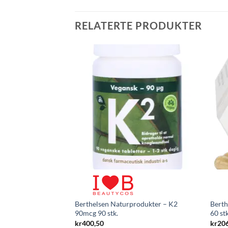
RELATERTE PRODUKTER
Berthelsen Naturprodukter – K2
Berth
90mcg 90 stk.
60 stk
kr
400,50
kr
20