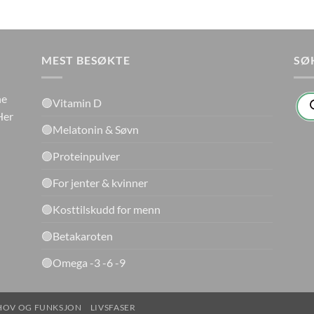
MEST BESØKTE
SØ
Pro
ne
🟢Vitamin D
sea
Her
🟢Melatonin & Søvn
🟢Proteinpulver
🟢For jenter & kvinner
🟢Kosttilskudd for menn
🟢Betakaroten
🟢Omega -3 -6 -9
HOV OG FUNKSJON
LIVSFASER