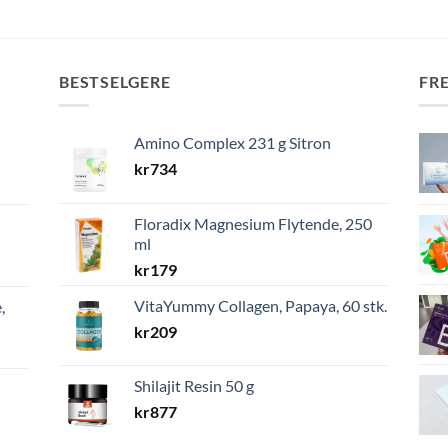
BESTSELGERE
FR
Amino Complex 231 g Sitron
kr
734
Floradix Magnesium Flytende, 250
ml
kr
179
VitaYummy Collagen, Papaya, 60 stk.
,
kr
209
Shilajit Resin 50 g
kr
877