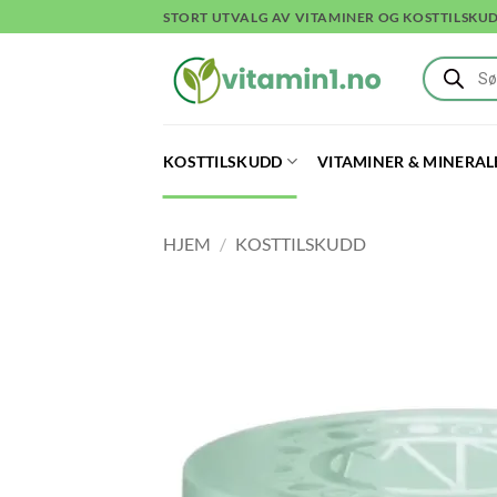
Skip
STORT UTVALG AV VITAMINER OG KOSTTILSKU
to
Products
content
search
KOSTTILSKUDD
VITAMINER & MINERAL
HJEM
/
KOSTTILSKUDD