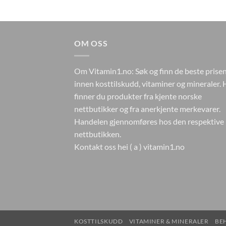
OM OSS
Om Vitamin1.no: Søk og finn de beste prise
innen kosttilskudd, vitaminer og mineraler. 
finner du produkter fra kjente norske
nettbutikker og fra anerkjente merkevarer.
Handelen gjennomføres hos den respektive
nettbutikken.
Kontakt oss hei ( a ) vitamin1.no
KOSTTILSKUDD
VITAMINER & MINERALER
BE