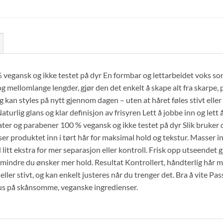
 % vegansk og ikke testet på dyr En formbar og lettarbeidet voks som
og mellomlange lengder, gjør den det enkelt å skape alt fra skarpe, po
og kan styles på nytt gjennom dagen – uten at håret føles stivt eller
rlig glans og klar definisjon av frisyren Lett å jobbe inn og lett å
ter og parabener 100 % vegansk og ikke testet på dyr Slik bruker
produktet inn i tørt hår for maksimal hold og tekstur. Masser inn
il litt ekstra for mer separasjon eller kontroll. Frisk opp utseende
mindre du ønsker mer hold. Resultat Kontrollert, håndterlig hår me
eller stivt, og kan enkelt justeres når du trenger det. Bra å vite Pas
us på skånsomme, veganske ingredienser.