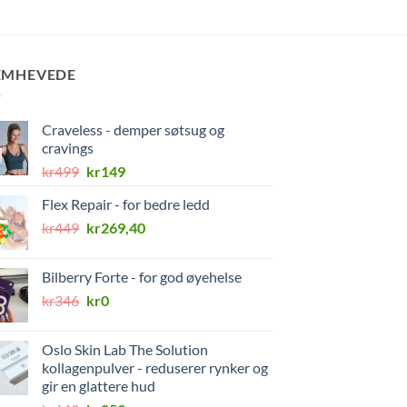
EMHEVEDE
Craveless - demper søtsug og
cravings
Opprinnelig
Nåværende
kr
499
kr
149
pris
pris
Flex Repair - for bedre ledd
var:
er:
Opprinnelig
Nåværende
kr
449
kr499.
kr
269,40
kr149.
pris
pris
var:
er:
Bilberry Forte - for god øyehelse
kr449.
kr269,40.
Opprinnelig
Nåværende
kr
346
kr
0
pris
pris
var:
er:
Oslo Skin Lab The Solution
kr346.
kr0.
kollagenpulver - reduserer rynker og
gir en glattere hud