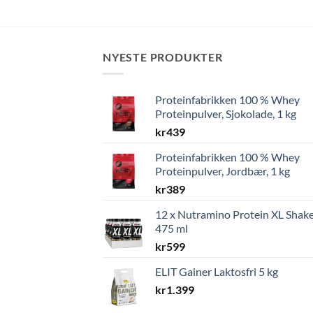
NYESTE PRODUKTER
Proteinfabrikken 100 % Whey
Proteinpulver, Sjokolade, 1 kg
kr
439
Proteinfabrikken 100 % Whey
Proteinpulver, Jordbær, 1 kg
kr
389
12 x Nutramino Protein XL Shake
475 ml
kr
599
ELIT Gainer Laktosfri 5 kg
kr
1.399