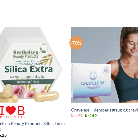
-70%
Craveless – demper søtsug og crav
Opprinnelig
Nåværende
kr
499
kr
149
pris
pris
elsen Beauty Products Silica Extra
var:
er:
kr499.
kr149.
.
6,25