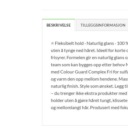
BESKRIVELSE
TILLEGGSINFORMASJON
⭐ Fleksibelt hold · Naturlig glans · 100
uten å tynge ned håret. Ideell for korte 
frisyrer. Formelen gir en naturlig glans 
team som kan bygges opp etter behov Natu
med Colour Guard Complex Fri for sulfa
og varm den opp mellom hendene. Masser 
naturlig finish. Style som ønsket. Legg t
– du trenger ikke ekstra produkter med 
holder uten å gjøre håret tungt, klissete 
og mellomlangt hår. Produsert med fok