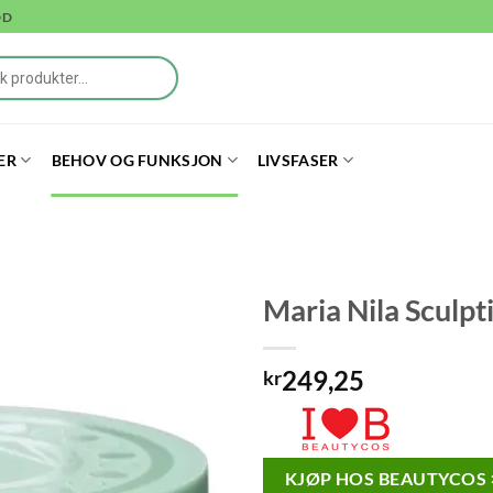
DD
ER
BEHOV OG FUNKSJON
LIVSFASER
Maria Nila Sculp
249,25
kr
KJØP HOS BEAUTYCOS 