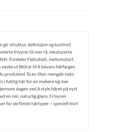
 gir struktur, definisjon og kontroll
lerte frisyrer til mer rå, teksturerte
 fett. Fordeler Fleksibelt, mellomstort
 vaske ut Bidrar til å bevare hårfargen
 du produktet Ta en liten mengde voks
 i fuktig hår for en mykere og mer
t gjennom dagen ved å style håret på nytt
d en ren, naturlig glans. Frisyren
ser for de fleste hårtyper – spesielt kort