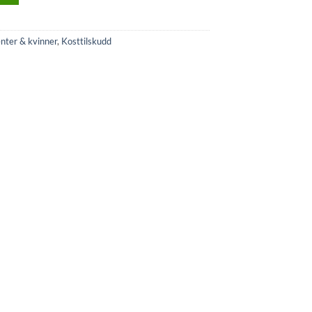
enter & kvinner
,
Kosttilskudd