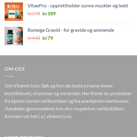
var:
er:
VitaePro - opprettholder sunne muskler og ledd
kr224.
kr99.
Opprinnelig
Nåværende
kr
378
kr
189
pris
pris
var:
er:
Romega Gravid - for gravide og ammende
kr378.
kr189.
Opprinnelig
Nåværende
kr
448
kr
79
pris
pris
var:
er:
kr448.
kr79.
OM OSS
Om Vitamin1.no: Søk og finn de beste prisene innen
kosttilskudd, vitaminer og mineraler. Her finner du produkter
fra kjente norske nettbutikker og fra anerkjente merkevarer.
Handelen gjennomføres hos den respektive nettbutikken.
Kontakt oss hei ( a ) vitamin1.no