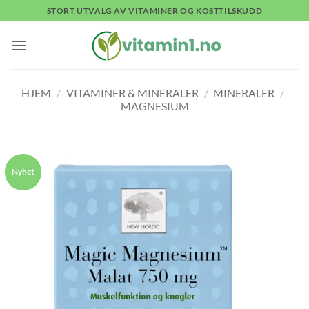
Skip
STORT UTVALG AV VITAMINER OG KOSTTILSKUDD
to
content
HJEM
/
VITAMINER & MINERALER
/
MINERALER
/
MAGNESIUM