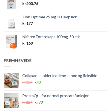
kr
200,75
Zink Optimal 25 mg 100 kapsler
kr
177
Niferex Enterokaps 100mg, 50 stk.
kr
169
FREMHEVEDE
Collaxan - holder leddene sunne og fleksible
Opprinnelig
Nåværende
kr
224
kr
0
pris
pris
var:
er:
ProstaQr - for normal prostatafunksjon
kr224.
kr0.
Opprinnelig
Nåværende
kr
224
kr
99
pris
pris