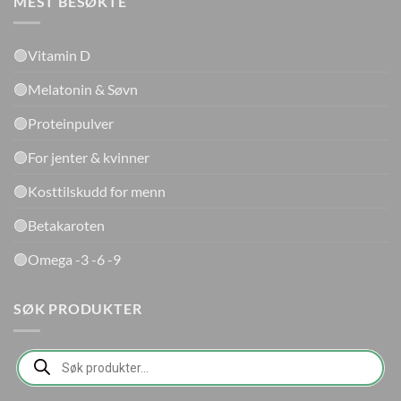
MEST BESØKTE
🟢Vitamin D
🟢Melatonin & Søvn
🟢Proteinpulver
🟢For jenter & kvinner
🟢Kosttilskudd for menn
🟢Betakaroten
🟢Omega -3 -6 -9
SØK PRODUKTER
Products
search