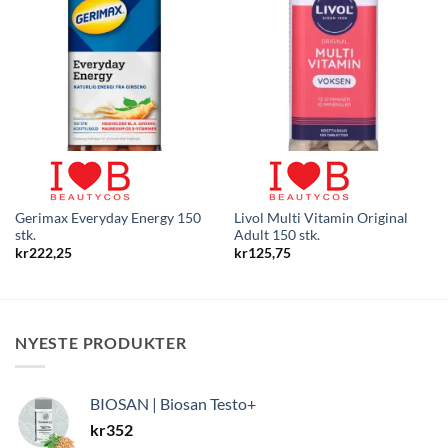
Gerimax Everyday Energy 150
Livol Multi Vitamin Original
stk.
Adult 150 stk.
kr
222,25
kr
125,75
NYESTE PRODUKTER
BIOSAN | Biosan Testo+
kr
352