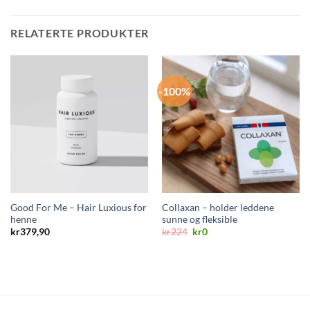
RELATERTE PRODUKTER
-100%
Good For Me – Hair Luxious for
Collaxan – holder leddene
henne
sunne og fleksible
Opprinnelig
Nåværende
kr
379,90
kr
224
kr
0
pris
pris
var:
er:
kr224.
kr0.