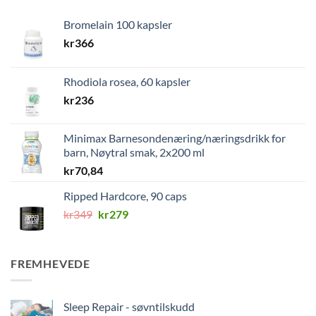
Bromelain 100 kapsler
kr
366
Rhodiola rosea, 60 kapsler
kr
236
Minimax Barnesondenæring/næringsdrikk for
barn, Nøytral smak, 2x200 ml
kr
70,84
Ripped Hardcore, 90 caps
Opprinnelig
Nåværende
kr
349
kr
279
pris
pris
var:
er:
kr349.
kr279.
FREMHEVEDE
Sleep Repair - søvntilskudd