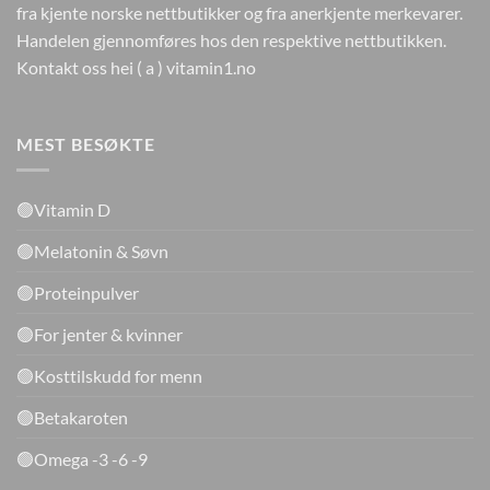
fra kjente norske nettbutikker og fra anerkjente merkevarer.
Handelen gjennomføres hos den respektive nettbutikken.
Kontakt oss hei ( a ) vitamin1.no
MEST BESØKTE
🟢Vitamin D
🟢Melatonin & Søvn
🟢Proteinpulver
🟢For jenter & kvinner
🟢Kosttilskudd for menn
🟢Betakaroten
🟢Omega -3 -6 -9