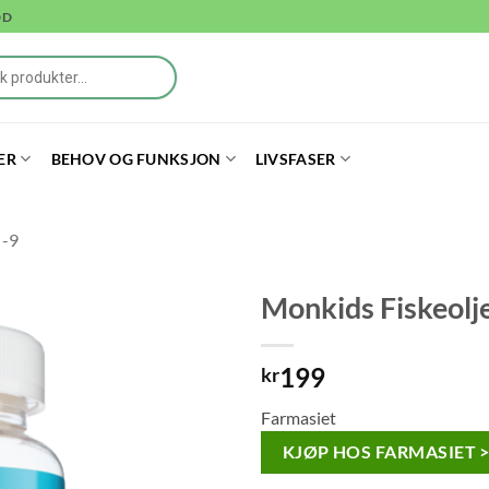
DD
ER
BEHOV OG FUNKSJON
LIVSFASER
 -9
Monkids Fiskeolje 
199
kr
Farmasiet
KJØP HOS FARMASIET 