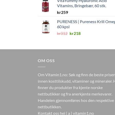
VitaYummy Hyaluronic Acid
Vitamins, Bringebær, 60 stk.
kr
259
PURENESS | Pureness Krill Ome
60 kpsl
Opprinnelig
Nåværende
kr
312
kr
218
pris
pris
var:
er:
kr312.
kr218.
OM OSS
Om Vitamin1.no: Søk og finn de beste prise
innen kosttilskudd, vitaminer og mineraler. 
finner du produkter fra kjente norske
nettbutikker og fra anerkjente merkevarer.
Handelen gjennomføres hos den respektive
nettbutikken.
Kontakt oss hei ( a ) vitamin1.no