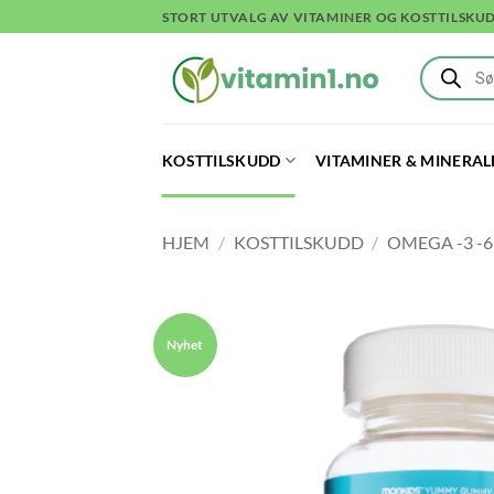
Skip
STORT UTVALG AV VITAMINER OG KOSTTILSKU
to
Products
content
search
KOSTTILSKUDD
VITAMINER & MINERAL
HJEM
/
KOSTTILSKUDD
/
OMEGA -3 -6