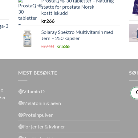
ProstaQr® 30 tabletter – Naturlig
støtte for prostata Norsk
kosttilskudd
kr
266
ga-3
Solaray Spektro Multivitamin med
Jern – 250 kapsler
Opprinnelig
Nåværende
kr
710
kr
536
pris
pris
var:
er:
kr710.
kr536.
MEST BESØKTE
SØ
Pro
ne
🟢Vitamin D
sea
Her
🟢Melatonin & Søvn
🟢Proteinpulver
🟢For jenter & kvinner