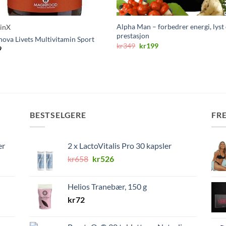
Alpha Man – forbedrer energi, lyst
minX
prestasjon
nova Livets Multivitamin Sport
Opprinnelig
Nåværende
kr
349
kr
199
9
pris
pris
var:
er:
kr349.
kr199.
BESTSELGERE
FR
er
2 x LactoVitalis Pro 30 kapsler
Opprinnelig
Nåværende
kr
658
kr
526
pris
pris
var:
er:
Helios Tranebær, 150 g
kr658.
kr526.
kr
72