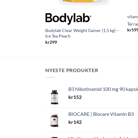
vita
Terra
kr
59
Bodylab Clear Weight Gainer (1,5 kg) –
Ice Tea Peach
kr
299
NYESTE PRODUKTER
B3 Nikotinamid 100 mg 90 kapsl
kr
152
BIOCARE | Biocare Vitamin B3
kr
142