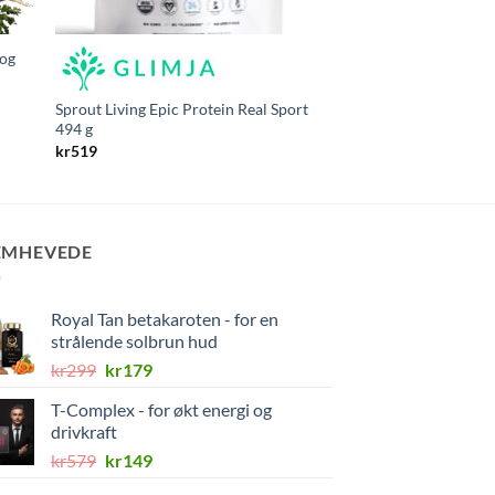
 og
vitaminX
NOW Beta-Alanine
kr
349
Sprout Living Epic Protein Real Sport
494 g
kr
519
EMHEVEDE
Royal Tan betakaroten - for en
strålende solbrun hud
Opprinnelig
Nåværende
kr
299
kr
179
pris
pris
T-Complex - for økt energi og
var:
er:
drivkraft
kr299.
kr179.
Opprinnelig
Nåværende
kr
579
kr
149
pris
pris