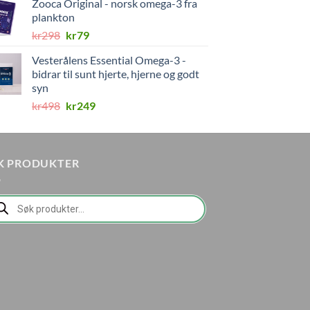
Zooca Original - norsk omega-3 fra
var:
er:
plankton
kr579.
kr149.
Opprinnelig
Nåværende
kr
298
kr
79
pris
pris
Vesterålens Essential Omega-3 -
var:
er:
bidrar til sunt hjerte, hjerne og godt
kr298.
kr79.
syn
Opprinnelig
Nåværende
kr
498
kr
249
pris
pris
var:
er:
kr498.
kr249.
K PRODUKTER
ducts
rch