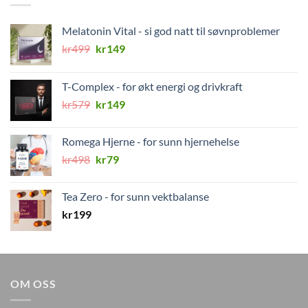
Melatonin Vital - si god natt til søvnproblemer
Opprinnelig
Nåværende
kr
499
kr
149
pris
pris
var:
er:
T-Complex - for økt energi og drivkraft
kr499.
kr149.
Opprinnelig
Nåværende
kr
579
kr
149
pris
pris
var:
er:
Romega Hjerne - for sunn hjernehelse
kr579.
kr149.
Opprinnelig
Nåværende
kr
498
kr
79
pris
pris
var:
er:
Tea Zero - for sunn vektbalanse
kr498.
kr79.
kr
199
OM OSS