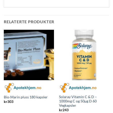
RELATERTE PRODUKTER
Solaray Vitamin C & D –
Bio-Marin pluss 180 kapsler
1000mg C og 50µg D 60
kr
303
Vegkapsler
kr
243