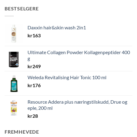
BESTSELGERE
Daxxin hair&skin wash 2in1
kr
163
Ultimate Collagen Powder Kollagenpeptider 400
g
kr
249
Weleda Revitalising Hair Tonic 100 ml
kr
176
Resource Addera plus næringstilskudd, Drue og
eple, 200 ml
kr
28
FREMHEVEDE