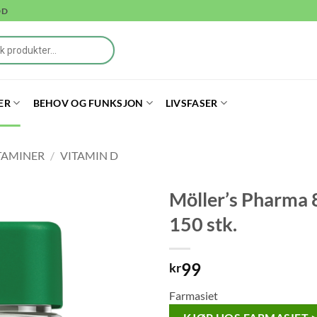
DD
ER
BEHOV OG FUNKSJON
LIVSFASER
TAMINER
/
VITAMIN D
Möller’s Pharma 8
150 stk.
99
kr
Farmasiet