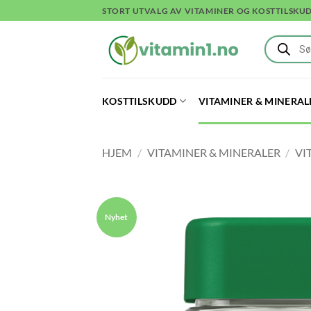
Skip
STORT UTVALG AV VITAMINER OG KOSTTILSKU
to
Products
content
search
KOSTTILSKUDD
VITAMINER & MINERAL
HJEM
/
VITAMINER & MINERALER
/
VI