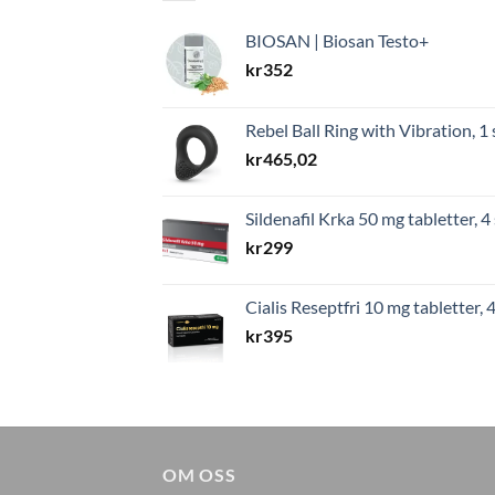
BIOSAN | Biosan Testo+
kr
352
Rebel Ball Ring with Vibration, 1 
kr
465,02
Sildenafil Krka 50 mg tabletter, 4 
kr
299
Cialis Reseptfri 10 mg tabletter, 4
kr
395
OM OSS