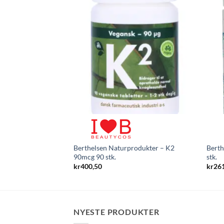
Berthelsen Naturprodukter – K2
Berth
90mcg 90 stk.
stk.
kr
400,50
kr
26
NYESTE PRODUKTER