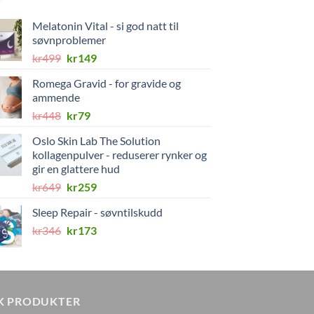
Melatonin Vital - si god natt til
søvnproblemer
Opprinnelig
Nåværende
kr
499
kr
149
pris
pris
Romega Gravid - for gravide og
var:
er:
ammende
kr499.
kr149.
Opprinnelig
Nåværende
kr
448
kr
79
pris
pris
Oslo Skin Lab The Solution
var:
er:
kollagenpulver - reduserer rynker og
kr448.
kr79.
gir en glattere hud
Opprinnelig
Nåværende
kr
649
kr
259
pris
pris
Sleep Repair - søvntilskudd
var:
er:
Opprinnelig
Nåværende
kr
346
kr649.
kr
173
kr259.
pris
pris
var:
er:
kr346.
kr173.
K PRODUKTER