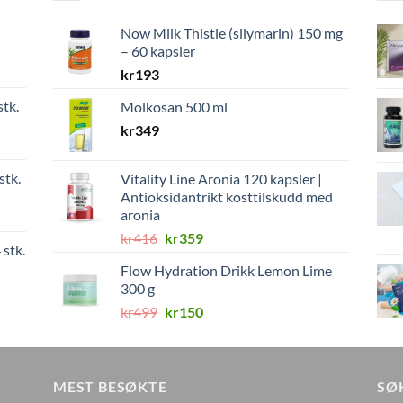
Now Milk Thistle (silymarin) 150 mg
– 60 kapsler
kr
193
stk.
Molkosan 500 ml
kr
349
stk.
Vitality Line Aronia 120 kapsler |
Antioksidantrikt kosttilskudd med
aronia
Opprinnelig
Nåværende
kr
416
kr
359
 stk.
pris
pris
Flow Hydration Drikk Lemon Lime
var:
er:
300 g
kr416.
kr359.
Opprinnelig
Nåværende
kr
499
kr
150
pris
pris
var:
er:
kr499.
kr150.
MEST BESØKTE
SØ