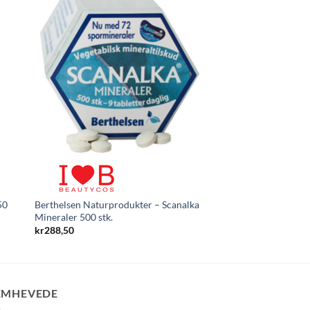
50
Berthelsen Naturprodukter – Scanalka
VitalVision 60 kapsle
Mineraler 500 stk.
kr
356
kr
288,50
EMHEVEDE