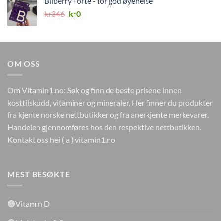
Bilberry Forte - for god øyehelse
kr298.
kr178.
Opprinnelig
Nåværende
kr
346
kr
0
pris
pris
var:
er:
kr346.
kr0.
OM OSS
Om Vitamin1.no: Søk og finn de beste prisene innen
kosttilskudd, vitaminer og mineraler. Her finner du produkter
fra kjente norske nettbutikker og fra anerkjente merkevarer.
Handelen gjennomføres hos den respektive nettbutikken.
Kontakt oss hei ( a ) vitamin1.no
MEST BESØKTE
🟢Vitamin D