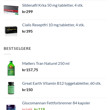
Sildenafil Krka 50 mg tabletter, 4 stk.
kr
299
Cialis Reseptfri 10 mg tabletter, 4 stk.
kr
395
BESTSELGERE
Møllers Tran Naturel 250 ml
kr
157,75
Great Earth Vitamin B12 tyggetabletter, 60 stk.
kr
150
Glucomannan Fettforbrenner 84 kapsler
Opprinnelig
Nåværende
kr
149
kr
119