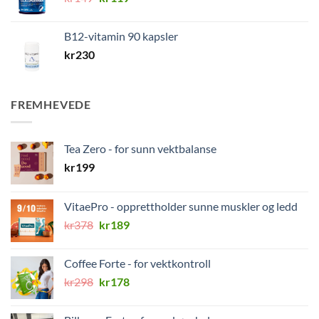
pris
pris
var:
er:
B12-vitamin 90 kapsler
kr149.
kr119.
kr
230
FREMHEVEDE
Tea Zero - for sunn vektbalanse
kr
199
VitaePro - opprettholder sunne muskler og ledd
Opprinnelig
Nåværende
kr
378
kr
189
pris
pris
var:
er:
Coffee Forte - for vektkontroll
kr378.
kr189.
Opprinnelig
Nåværende
kr
298
kr
178
pris
pris
var:
er: