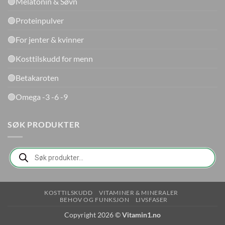
🟢Melatonin & Søvn
🟢Proteinpulver
🟢For jenter & kvinner
🟢Kosttilskudd for menn
🟢Betakaroten
🟢Omega -3 -6 -9
SØK PRODUKTER
Products
search
KOSTTILSKUDD
VITAMINER & MINERALER
BEHOV OG FUNKSJON
LIVSFASER
Copyright 2026 ©
Vitamin1.no