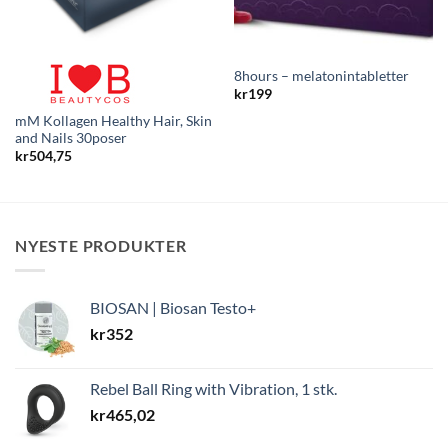
8hours – melatonintabletter
kr
199
mM Kollagen Healthy Hair, Skin
and Nails 30poser
kr
504,75
NYESTE PRODUKTER
BIOSAN | Biosan Testo+
kr
352
Rebel Ball Ring with Vibration, 1 stk.
kr
465,02