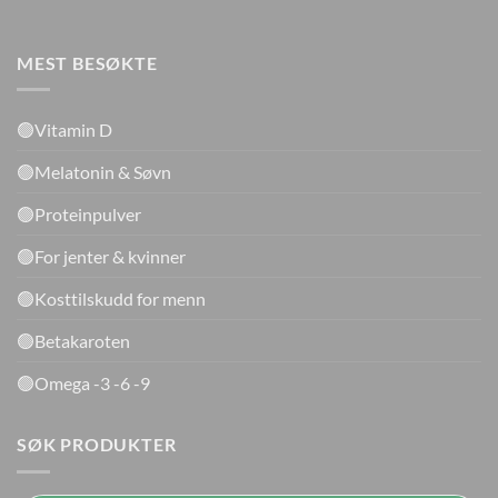
MEST BESØKTE
🟢Vitamin D
🟢Melatonin & Søvn
🟢Proteinpulver
🟢For jenter & kvinner
🟢Kosttilskudd for menn
🟢Betakaroten
🟢Omega -3 -6 -9
SØK PRODUKTER