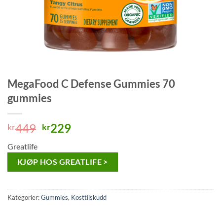
MegaFood C Defense Gummies 70
gummies
Opprinnelig
Nåværende
449
229
kr
kr
pris
pris
Greatlife
var:
er:
kr449.
kr229.
KJØP HOS GREATLIFE >
Kategorier:
Gummies
,
Kosttilskudd