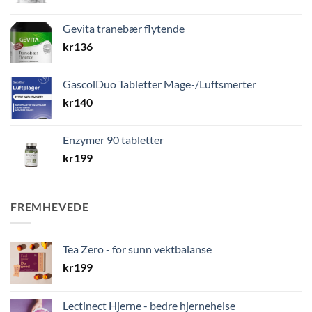
Gevita tranebær flytende
kr
136
GascolDuo Tabletter Mage-/Luftsmerter
kr
140
Enzymer 90 tabletter
kr
199
FREMHEVEDE
Tea Zero - for sunn vektbalanse
kr
199
Lectinect Hjerne - bedre hjernehelse