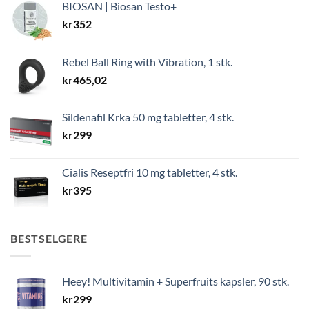
BIOSAN | Biosan Testo+
kr
352
Rebel Ball Ring with Vibration, 1 stk.
kr
465,02
Sildenafil Krka 50 mg tabletter, 4 stk.
kr
299
Cialis Reseptfri 10 mg tabletter, 4 stk.
kr
395
BESTSELGERE
Heey! Multivitamin + Superfruits kapsler, 90 stk.
kr
299