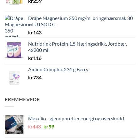
kr
259
Dråpe Magnesium 350 mg/ml bringebærsmak 30
ml UTSOLGT
kr
143
Nutridrink Protein 1.5 Næringsdrikk, Jordbær,
4x200 ml
kr
116
Amino Complex 231 g Berry
kr
734
FREMHEVEDE
Maxulin - gjenoppretter energi og overskudd
Opprinnelig
Nåværende
kr
448
kr
99
pris
pris
var:
er: