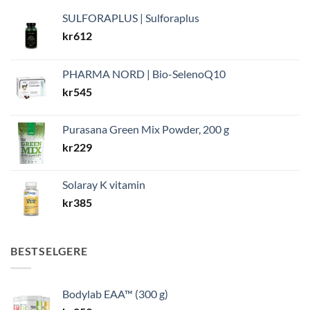
SULFORAPLUS | Sulforaplus
kr
612
PHARMA NORD | Bio-SelenoQ10
kr
545
Purasana Green Mix Powder, 200 g
kr
229
Solaray K vitamin
kr
385
BESTSELGERE
Bodylab EAA™ (300 g)