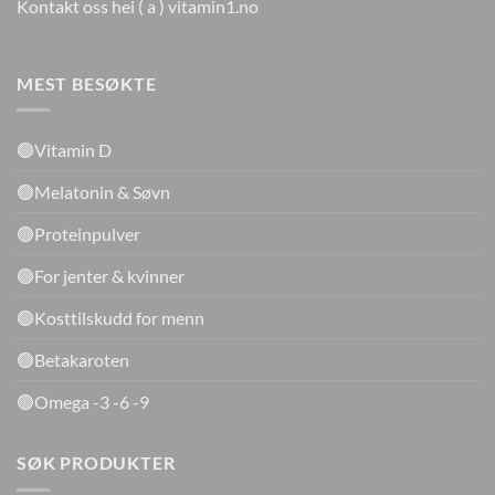
Kontakt oss hei ( a ) vitamin1.no
MEST BESØKTE
🟢Vitamin D
🟢Melatonin & Søvn
🟢Proteinpulver
🟢For jenter & kvinner
🟢Kosttilskudd for menn
🟢Betakaroten
🟢Omega -3 -6 -9
SØK PRODUKTER