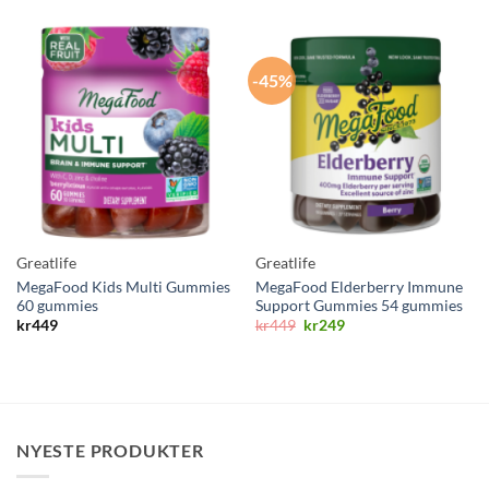
-45%
Greatlife
Greatlife
MegaFood Kids Multi Gummies
MegaFood Elderberry Immune
60 gummies
Support Gummies 54 gummies
Opprinnelig
Nåværende
kr
449
kr
449
kr
249
pris
pris
var:
er:
kr449.
kr249.
NYESTE PRODUKTER