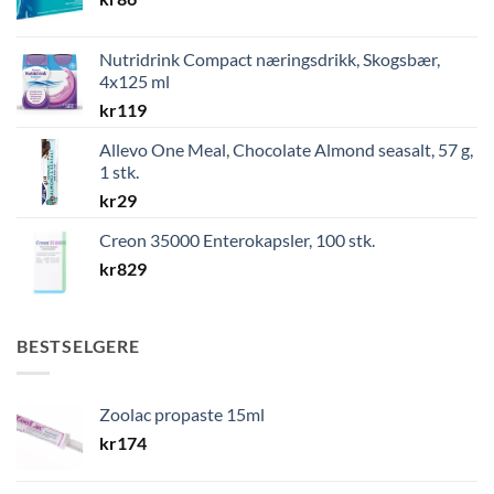
Nutridrink Compact næringsdrikk, Skogsbær,
4x125 ml
kr
119
Allevo One Meal, Chocolate Almond seasalt, 57 g,
1 stk.
kr
29
Creon 35000 Enterokapsler, 100 stk.
kr
829
BESTSELGERE
Zoolac propaste 15ml
kr
174