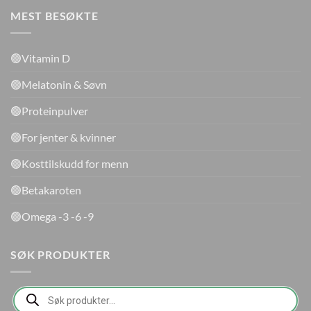
MEST BESØKTE
🟢Vitamin D
🟢Melatonin & Søvn
🟢Proteinpulver
🟢For jenter & kvinner
🟢Kosttilskudd for menn
🟢Betakaroten
🟢Omega -3 -6 -9
SØK PRODUKTER
Products
search