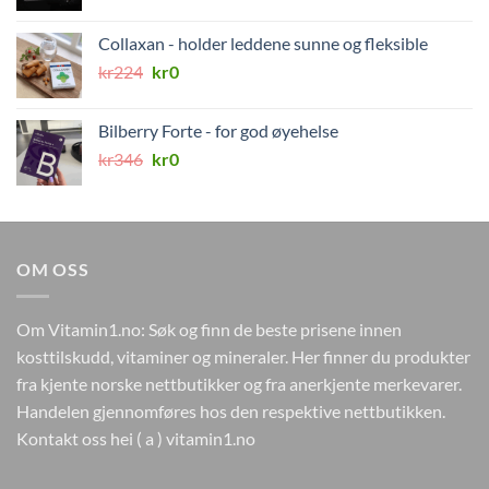
pris
pris
var:
er:
Collaxan - holder leddene sunne og fleksible
kr579.
kr149.
Opprinnelig
Nåværende
kr
224
kr
0
pris
pris
var:
er:
Bilberry Forte - for god øyehelse
kr224.
kr0.
Opprinnelig
Nåværende
kr
346
kr
0
pris
pris
var:
er:
kr346.
kr0.
OM OSS
Om Vitamin1.no: Søk og finn de beste prisene innen
kosttilskudd, vitaminer og mineraler. Her finner du produkter
fra kjente norske nettbutikker og fra anerkjente merkevarer.
Handelen gjennomføres hos den respektive nettbutikken.
Kontakt oss hei ( a ) vitamin1.no