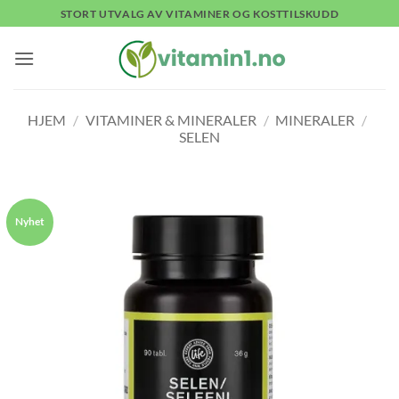
Skip
STORT UTVALG AV VITAMINER OG KOSTTILSKUDD
to
content
HJEM
/
VITAMINER & MINERALER
/
MINERALER
/
SELEN