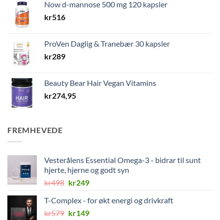
Now d-mannose 500 mg 120 kapsler
kr
516
ProVen Daglig & Tranebær 30 kapsler
kr
289
Beauty Bear Hair Vegan Vitamins
kr
274,95
FREMHEVEDE
Vesterålens Essential Omega-3 - bidrar til sunt
hjerte, hjerne og godt syn
Opprinnelig
Nåværende
kr
498
kr
249
pris
pris
T-Complex - for økt energi og drivkraft
var:
er:
Opprinnelig
Nåværende
kr
579
kr498.
kr
149
kr249.