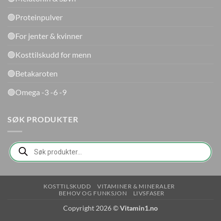
🟢Proteinpulver
🟢For jenter & kvinner
🟢Kosttilskudd for menn
🟢Betakaroten
🟢Omega -3 -6 -9
SØK PRODUKTER
Products
search
KOSTTILSKUDD
VITAMINER & MINERALER
BEHOV OG FUNKSJON
LIVSFASER
Copyright 2026 ©
Vitamin1.no