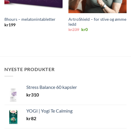
ArtroShield – for stive og ømme
8hours – melatonintabletter
ledd
kr
199
Opprinnelig
Nåværende
kr
239
kr
0
pris
pris
var:
er:
kr239.
kr0.
NYESTE PRODUKTER
Stress Balance 60 kapsler
kr
310
YOGI | Yogi Te Calming
kr
82