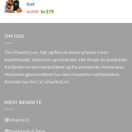
kr499.
kr149.
hud
Opprinnelig
Nåværende
kr
299
kr
179
pris
pris
var:
er:
kr299.
kr179.
OM OSS
Om Vitamin1.no: Søk og finn de beste prisene innen
kosttilskudd, vitaminer og mineraler. Her finner du produkter
fra kjente norske nettbutikker og fra anerkjente merkevarer.
Handelen gjennomføres hos den respektive nettbutikken.
Kontakt oss hei ( a ) vitamin1.no
MEST BESØKTE
🟢Vitamin D
🟢Melatonin & Søvn