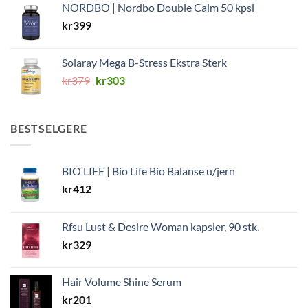
NORDBO | Nordbo Double Calm 50 kpsl
kr
399
Solaray Mega B-Stress Ekstra Sterk
Opprinnelig
Nåværende
kr
379
kr
303
pris
pris
var:
er:
kr379.
kr303.
BESTSELGERE
BIO LIFE | Bio Life Bio Balanse u/jern
kr
412
Rfsu Lust & Desire Woman kapsler, 90 stk.
kr
329
Hair Volume Shine Serum
kr
201