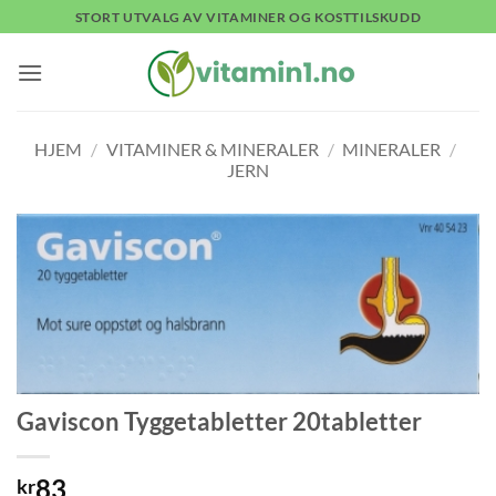
Skip
STORT UTVALG AV VITAMINER OG KOSTTILSKUDD
to
content
HJEM
/
VITAMINER & MINERALER
/
MINERALER
/
JERN
Gaviscon Tyggetabletter 20tabletter
83
kr