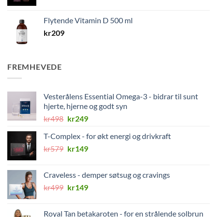
Flytende Vitamin D 500 ml
kr
209
FREMHEVEDE
Vesterålens Essential Omega-3 - bidrar til sunt
hjerte, hjerne og godt syn
Opprinnelig
Nåværende
kr
498
kr
249
pris
pris
T-Complex - for økt energi og drivkraft
var:
er:
Opprinnelig
Nåværende
kr
579
kr498.
kr
149
kr249.
pris
pris
var:
er:
Craveless - demper søtsug og cravings
kr579.
kr149.
Opprinnelig
Nåværende
kr
499
kr
149
pris
pris
var:
er:
Royal Tan betakaroten - for en strålende solbrun