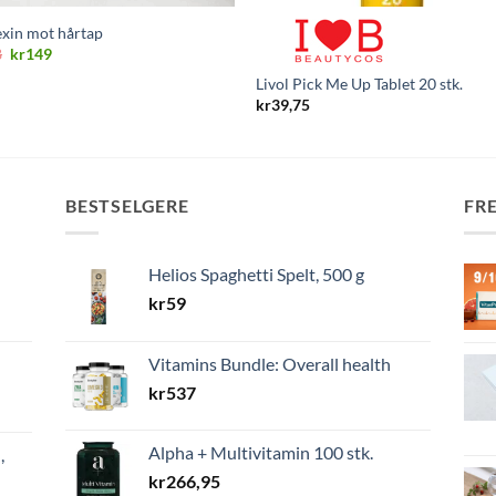
xin mot hårtap
Opprinnelig
Nåværende
8
kr
149
pris
pris
Livol Pick Me Up Tablet 20 stk.
var:
er:
kr298.
kr149.
kr
39,75
BESTSELGERE
FR
Helios Spaghetti Spelt, 500 g
kr
59
Vitamins Bundle: Overall health
kr
537
Alpha + Multivitamin 100 stk.
,
kr
266,95