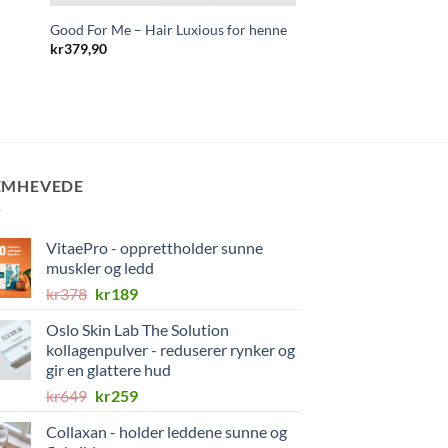
Good For Me – Hair Luxious for henne
ArtroShield – for st
Opprinnelig
Nåværend
kr
379,90
kr
239
kr
0
pris
pris
var:
er:
kr239.
kr0.
EMHEVEDE
VitaePro - opprettholder sunne
muskler og ledd
Opprinnelig
Nåværende
kr
378
kr
189
pris
pris
Oslo Skin Lab The Solution
var:
er:
kollagenpulver - reduserer rynker og
kr378.
kr189.
gir en glattere hud
Opprinnelig
Nåværende
kr
649
kr
259
pris
pris
Collaxan - holder leddene sunne og
var:
er: