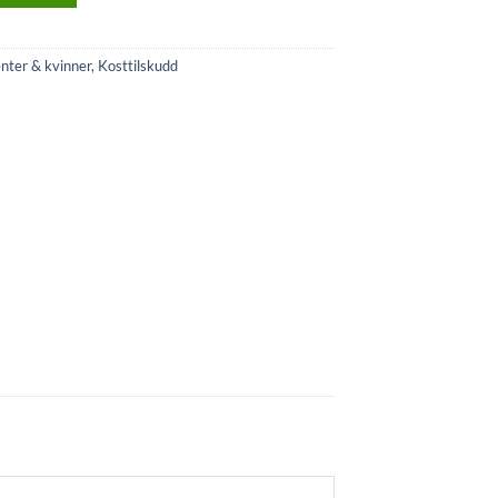
enter & kvinner
,
Kosttilskudd