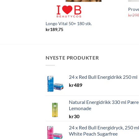
Prove
kr
29
Longo Vital 50+ 180 stk.
kr
189,75
NYESTE PRODUKTER
24 x Red Bull Energidrikk 250 ml
kr
489
Natural Energidrikk 330 ml Pære
Lemonade
kr
30
24 x Red Bull Energidryck, 250 ml
White Peach Sugarfree