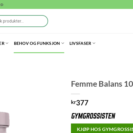
DD
ER
BEHOV OG FUNKSJON
LIVSFASER
Femme Balans 100
377
kr
KJØP HOS GYMGROSSIS