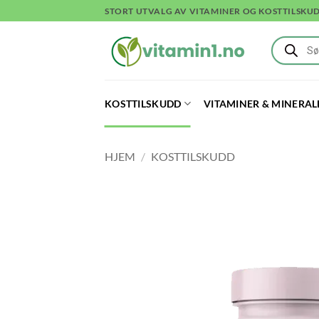
Skip
STORT UTVALG AV VITAMINER OG KOSTTILSKU
to
Products
content
search
KOSTTILSKUDD
VITAMINER & MINERAL
HJEM
/
KOSTTILSKUDD