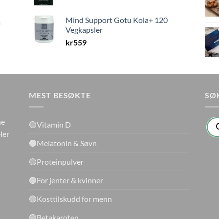
Mind Support Gotu Kola+ 120
a
Vegkapsler
kr
559
MEST BESØKTE
SØ
Pro
ne
🟢Vitamin D
sea
Her
🟢Melatonin & Søvn
🟢Proteinpulver
🟢For jenter & kvinner
🟢Kosttilskudd for menn
🟢Betakaroten