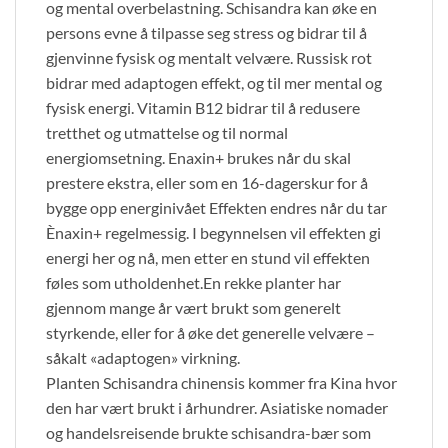
og mental overbelastning. Schisandra kan øke en
persons evne å tilpasse seg stress og bidrar til å
gjenvinne fysisk og mentalt velvære. Russisk rot
bidrar med adaptogen effekt, og til mer mental og
fysisk energi. Vitamin B12 bidrar til å redusere
tretthet og utmattelse og til normal
energiomsetning. Enaxin+ brukes når du skal
prestere ekstra, eller som en 16-dagerskur for å
bygge opp energinivået Effekten endres når du tar
Ènaxin+ regelmessig. I begynnelsen vil effekten gi
energi her og nå, men etter en stund vil effekten
føles som utholdenhet.En rekke planter har
gjennom mange år vært brukt som generelt
styrkende, eller for å øke det generelle velvære –
såkalt «adaptogen» virkning.
Planten Schisandra chinensis kommer fra Kina hvor
den har vært brukt i århundrer. Asiatiske nomader
og handelsreisende brukte schisandra-bær som