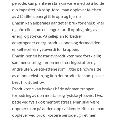
periode, kan plantene i Ènaxin være med på å holde
din kapasitet på topp, fordi man opplever følelsen
av å få tilført energi til kropp og hjerne.
Ènaxin kan anbefales når det er bruk for energi «her
og nå», eller som en lengre kur til oppbygning av
energi og styrke. På celleplan forbedrer
adaptogener energiproduksjonen og dermed den
enkelte celles nytteverdi for kroppen.
Ènaxin-serien består av produkter med forskjellig
sammensetning – noen med næringsstoffer og
andre uten. Se etikettene som ligger på høyre side
av denne teksten, og finn det produktet som passer
best til ditt behov.
Produktene kan brukes både når man trenger
forbedring av den mentale og fysiske yteevne. Dvs.
både ved fysisk og mentalt stress. Man skal være
oppmerksom på at den oppkvikkende effekten man
opplever ved bruk i kortere perioder, gir et mer