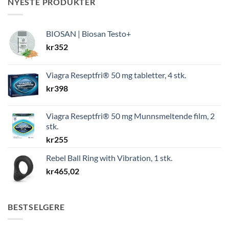
NYESTE PRODUKTER
BIOSAN | Biosan Testo+
kr
352
Viagra Reseptfri® 50 mg tabletter, 4 stk.
kr
398
Viagra Reseptfri® 50 mg Munnsmeltende film, 2
stk.
kr
255
Rebel Ball Ring with Vibration, 1 stk.
kr
465,02
BESTSELGERE