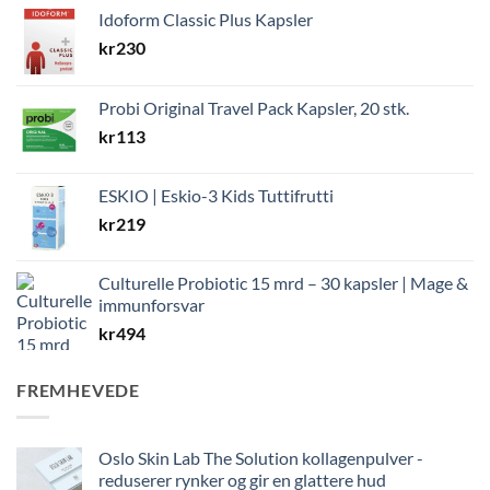
Idoform Classic Plus Kapsler
kr
230
Probi Original Travel Pack Kapsler, 20 stk.
kr
113
ESKIO | Eskio-3 Kids Tuttifrutti
kr
219
Culturelle Probiotic 15 mrd – 30 kapsler | Mage &
immunforsvar
kr
494
FREMHEVEDE
Oslo Skin Lab The Solution kollagenpulver -
reduserer rynker og gir en glattere hud