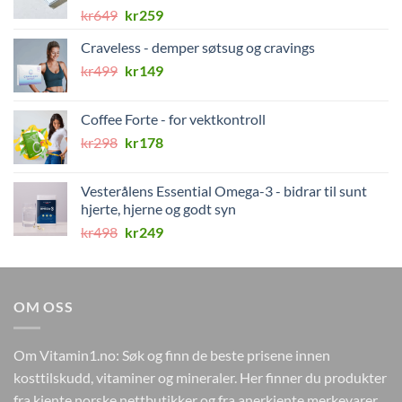
Opprinnelig
Nåværende
kr
649
kr
259
pris
pris
Craveless - demper søtsug og cravings
var:
er:
Opprinnelig
Nåværende
kr
499
kr649.
kr
149
kr259.
pris
pris
var:
er:
Coffee Forte - for vektkontroll
kr499.
kr149.
Opprinnelig
Nåværende
kr
298
kr
178
pris
pris
var:
er:
Vesterålens Essential Omega-3 - bidrar til sunt
kr298.
kr178.
hjerte, hjerne og godt syn
Opprinnelig
Nåværende
kr
498
kr
249
pris
pris
var:
er:
kr498.
kr249.
OM OSS
Om Vitamin1.no: Søk og finn de beste prisene innen
kosttilskudd, vitaminer og mineraler. Her finner du produkter
fra kjente norske nettbutikker og fra anerkjente merkevarer.