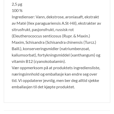
2,5 µg
100 %
Ingredienser: Vann, dekstrose, aroniasaft, ekstrakt
av Maté (Ilex paraguariensis A.St-Hil), ekstrakter av
sitrusfrukt, pasjonsfrukt, russisk rot
(Eleutherococcus senticosus (Rupr. & Maxin.)
Maxim, Schisandra (Schisandra chinensis (Turcz.)
Baill.), konserveringsmidler (natriumbenzoat,
kaliumsorbat), fortykningsmiddel (xanthangum) og
vitamin B12 (cyanokobalamin).
Vær oppmerksom på at produktets ingrediensliste,
næringsinnhold og emballasje kan endre seg over
tid. Vi oppdaterer jevnlig, men ber deg alltid sjekke
emballasjen til det kjøpte produktet.