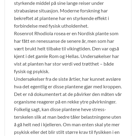
styrkende middel på sine lange reiser under
strabasiøse situasjon. Moderne forskning har
bekreftet at plantene har en styrkende effekt i
forbindelse med fysisk utholdenhet.
Rosenrot Rhodiola rosea er en Nordisk plante som
har fått en renessanse de senere år, men som har
vært brukt helt tilbake til vikingtiden. Den var også
kjent i det gamle Rom og Hellas. Undersøkelser har
vist at planten har stor verdi ved trøtthet – både
fysisk og psykisk.
Undersøkelser fra de siste årtier, har kunnet avsløre
hva det egentlig er disse plantene gjør med kroppen.
Det er nå dokumentert at de påvirker den måten vår
organisme reagerer på en rekke ytre påvirkninger.
Folkelig sagt, kan disse plantene heve stress-
terskelen slik at man bedre tåler belastningene uten
å gå helt ned i kjelleren. Om man enten skal yte mer
psykisk eller det blir stilt større krav til fysikken i en