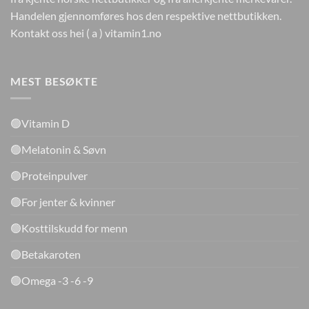
Handelen gjennomføres hos den respektive nettbutikken.
Kontakt oss hei ( a ) vitamin1.no
MEST BESØKTE
🟢Vitamin D
🟢Melatonin & Søvn
🟢Proteinpulver
🟢For jenter & kvinner
🟢Kosttilskudd for menn
🟢Betakaroten
🟢Omega -3 -6 -9