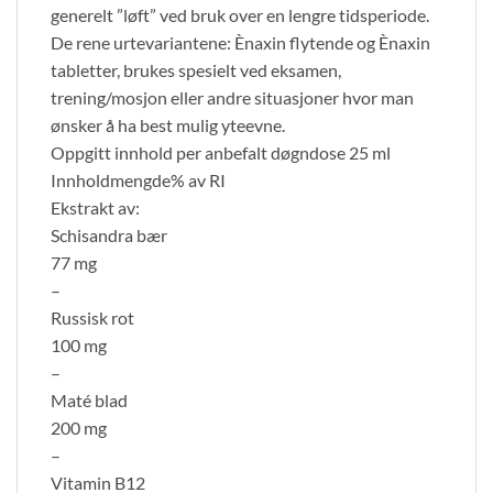
generelt ”løft” ved bruk over en lengre tidsperiode.
De rene urtevariantene: Ènaxin flytende og Ènaxin
tabletter, brukes spesielt ved eksamen,
trening/mosjon eller andre situasjoner hvor man
ønsker å ha best mulig yteevne.
Oppgitt innhold per anbefalt døgndose 25 ml
Innholdmengde% av RI
Ekstrakt av:
Schisandra bær
77 mg
–
Russisk rot
100 mg
–
Maté blad
200 mg
–
Vitamin B12