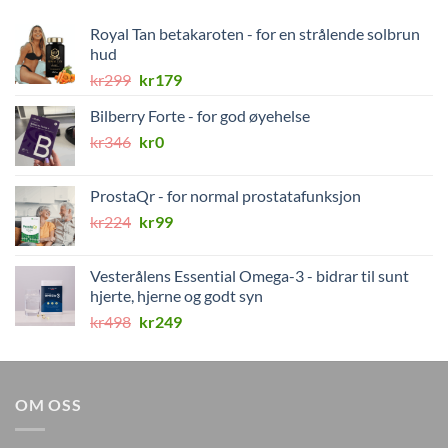
Royal Tan betakaroten - for en strålende solbrun
hud
Opprinnelig
Nåværende
kr
299
kr
179
pris
pris
Bilberry Forte - for god øyehelse
var:
er:
Opprinnelig
Nåværende
kr
346
kr299.
kr
0
kr179.
pris
pris
var:
er:
ProstaQr - for normal prostatafunksjon
kr346.
kr0.
Opprinnelig
Nåværende
kr
224
kr
99
pris
pris
var:
er:
Vesterålens Essential Omega-3 - bidrar til sunt
kr224.
kr99.
hjerte, hjerne og godt syn
Opprinnelig
Nåværende
kr
498
kr
249
pris
pris
var:
er:
kr498.
kr249.
OM OSS