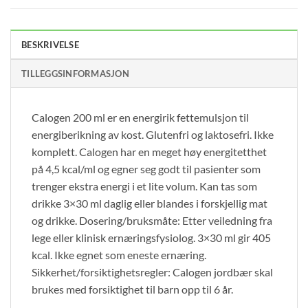
BESKRIVELSE
TILLEGGSINFORMASJON
Calogen 200 ml er en energirik fettemulsjon til
energiberikning av kost. Glutenfri og laktosefri. Ikke
komplett. Calogen har en meget høy energitetthet
på 4,5 kcal/ml og egner seg godt til pasienter som
trenger ekstra energi i et lite volum. Kan tas som
drikke 3×30 ml daglig eller blandes i forskjellig mat
og drikke. Dosering/bruksmåte: Etter veiledning fra
lege eller klinisk ernæringsfysiolog. 3×30 ml gir 405
kcal. Ikke egnet som eneste ernæring.
Sikkerhet/forsiktighetsregler: Calogen jordbær skal
brukes med forsiktighet til barn opp til 6 år.