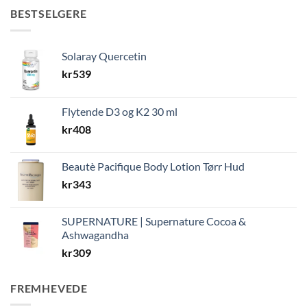
BESTSELGERE
Solaray Quercetin
kr
539
Flytende D3 og K2 30 ml
kr
408
Beautè Pacifique Body Lotion Tørr Hud
kr
343
SUPERNATURE | Supernature Cocoa &
Ashwagandha
kr
309
FREMHEVEDE