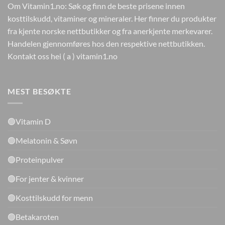
Om Vitamin1.no: Søk og finn de beste prisene innen
kosttilskudd, vitaminer og mineraler. Her finner du produkter
fra kjente norske nettbutikker og fra anerkjente merkevarer.
Handelen gjennomføres hos den respektive nettbutikken.
Kontakt oss hei ( a ) vitamin1.no
MEST BESØKTE
🟢Vitamin D
🟢Melatonin & Søvn
🟢Proteinpulver
🟢For jenter & kvinner
🟢Kosttilskudd for menn
🟢Betakaroten