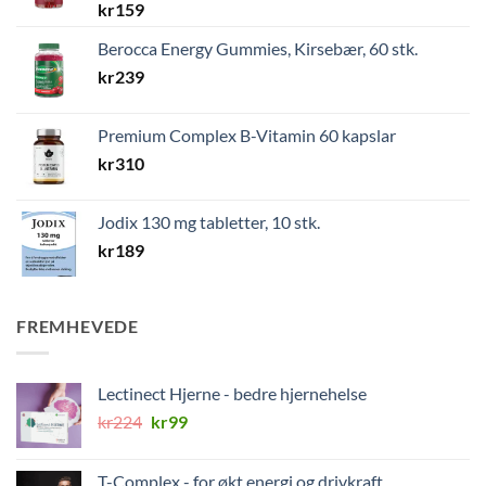
kr
159
Berocca Energy Gummies, Kirsebær, 60 stk.
kr
239
Premium Complex B-Vitamin 60 kapslar
kr
310
Jodix 130 mg tabletter, 10 stk.
kr
189
FREMHEVEDE
Lectinect Hjerne - bedre hjernehelse
Opprinnelig
Nåværende
kr
224
kr
99
pris
pris
var:
er:
T-Complex - for økt energi og drivkraft