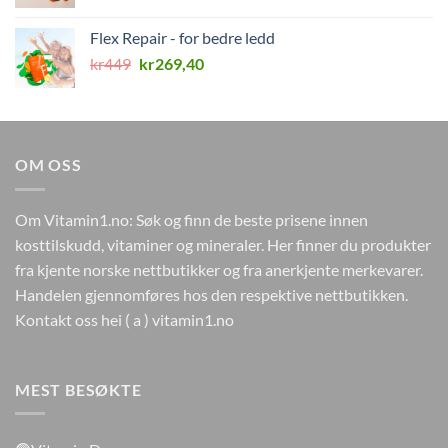
Flex Repair - for bedre ledd
Opprinnelig
Nåværende
kr
449
kr
269,40
pris
pris
var:
er:
kr449.
kr269,40.
OM OSS
Om Vitamin1.no: Søk og finn de beste prisene innen
kosttilskudd, vitaminer og mineraler. Her finner du produkter
fra kjente norske nettbutikker og fra anerkjente merkevarer.
Handelen gjennomføres hos den respektive nettbutikken.
Kontakt oss hei ( a ) vitamin1.no
MEST BESØKTE