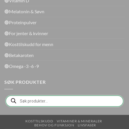
🟢Vitamin D
🟢Melatonin & Søvn
🟢Proteinpulver
🟢For jenter & kvinner
🟢Kosttilskudd for menn
🟢Betakaroten
🟢Omega -3 -6 -9
SØK PRODUKTER
Products
search
KOSTTILSKUDD
VITAMINER & MINERALER
BEHOV OG FUNKSJON
LIVSFASER