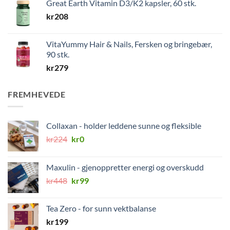
Great Earth Vitamin D3/K2 kapsler, 60 stk.
kr
208
VitaYummy Hair & Nails, Fersken og bringebær,
90 stk.
kr
279
FREMHEVEDE
Collaxan - holder leddene sunne og fleksible
Opprinnelig
Nåværende
kr
224
kr
0
pris
pris
var:
er:
Maxulin - gjenoppretter energi og overskudd
kr224.
kr0.
Opprinnelig
Nåværende
kr
448
kr
99
pris
pris
var:
er:
Tea Zero - for sunn vektbalanse
kr448.
kr99.
kr
199