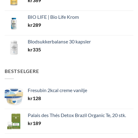
kr
369
BIO LIFE | Bio Life Krom
kr
289
Blodsukkerbalanse 30 kapsler
kr
335
BESTSELGERE
Fresubin 2kcal creme vanilje
kr
128
Palais des Thés Detox Brazil Organic Te, 20 stk.
kr
189