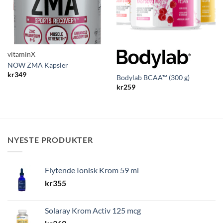
vitaminX
NOW ZMA Kapsler
kr
349
Bodylab BCAA™ (300 g)
kr
259
NYESTE PRODUKTER
Flytende Ionisk Krom 59 ml
kr
355
Solaray Krom Activ 125 mcg