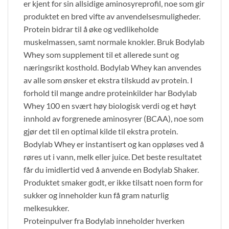
er kjent for sin allsidige aminosyreprofil, noe som gir
produktet en bred vifte av anvendelsesmuligheder.
Protein bidrar til å øke og vedlikeholde
muskelmassen, samt normale knokler. Bruk Bodylab
Whey som supplement til et allerede sunt og
næringsrikt kosthold. Bodylab Whey kan anvendes
av alle som ønsker et ekstra tilskudd av protein. I
forhold til mange andre proteinkilder har Bodylab
Whey 100 en svært høy biologisk verdi og et høyt
innhold av forgrenede aminosyrer (BCAA), noe som
gjør det til en optimal kilde til ekstra protein.
Bodylab Whey er instantisert og kan oppløses ved å
røres ut i vann, melk eller juice. Det beste resultatet
får du imidlertid ved å anvende en Bodylab Shaker.
Produktet smaker godt, er ikke tilsatt noen form for
sukker og inneholder kun få gram naturlig
melkesukker.
Proteinpulver fra Bodylab inneholder hverken