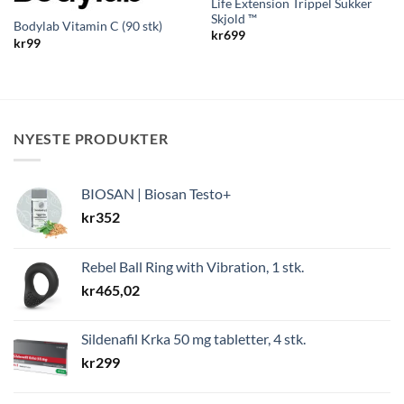
Life Extension Trippel Sukker
Skjold ™
Bodylab Vitamin C (90 stk)
kr
699
kr
99
NYESTE PRODUKTER
BIOSAN | Biosan Testo+
kr
352
Rebel Ball Ring with Vibration, 1 stk.
kr
465,02
Sildenafil Krka 50 mg tabletter, 4 stk.
kr
299