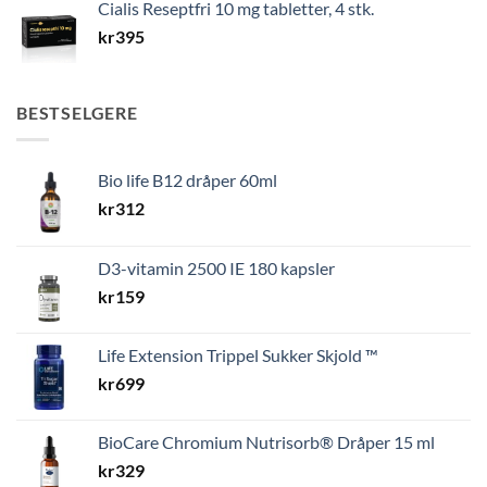
Cialis Reseptfri 10 mg tabletter, 4 stk.
kr
395
BESTSELGERE
Bio life B12 dråper 60ml
kr
312
D3-vitamin 2500 IE 180 kapsler
kr
159
Life Extension Trippel Sukker Skjold ™
kr
699
BioCare Chromium Nutrisorb® Dråper 15 ml
kr
329