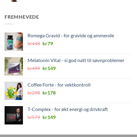
FREMHEVEDE
Romega Gravid - for gravide og ammende
Opprinnelig
Nåværende
kr
448
kr
79
pris
pris
var:
er:
Melatonin Vital - si god natt til søvnproblemer
kr448.
kr79.
Opprinnelig
Nåværende
kr
499
kr
149
pris
pris
var:
er:
Coffee Forte - for vektkontroll
kr499.
kr149.
Opprinnelig
Nåværende
kr
298
kr
178
pris
pris
var:
er:
T-Complex - for økt energi og drivkraft
kr298.
kr178.
Opprinnelig
Nåværende
kr
579
kr
149
pris
pris
var:
er:
kr579.
kr149.