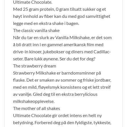
Ultimate Chocolate.
Med 25 gram protein, 0 gram tilsatt sukker og et
høyt innhold av fiber kan du med god samvittighet
legge med en ekstra shake i bagen.
The classic vanilla shake
Når du tar en slurk av Vanilla Milkshake, er det som
å bli dratt inn i en gammel amerikansk film med
drive-in kinoer, jukebokser og diners med Cadillac-
seter. Bare lukk øynene. Ser du det for deg?
The strawberry dream
Strawberry Milkshake er barndomsminner på
flaske. Det er smaken av sommer og friske jordbær,
med en mild, fløyelsmyk konsistens og et lett streif
av vanilje. Gled deg til en ekstra berrylicious
milkshakeopplevelse.
The mother of all shakes
Ultimate Chocolate gir ordet intens en helt ny
betydning. Forbered deg på den fyldigste, tykkeste,