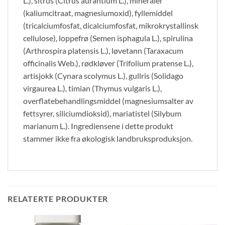
L.), sitrus (Citrus aurantium L.), mineraler
(kaliumcitraat, magnesiumoxid), fyllemiddel
(tricalciumfosfat, dicalciumfosfat, mikrokrystallinsk
cellulose), loppefrø (Semen isphagula L.), spirulina
(Arthrospira platensis L.), løvetann (Taraxacum
officinalis Web.), rødkløver (Trifolium pratense L.),
artisjokk (Cynara scolymus L.), gullris (Solidago
virgaurea L.), timian (Thymus vulgaris L.),
overflatebehandlingsmiddel (magnesiumsalter av
fettsyrer, siliciumdioksid), mariatistel (Silybum
marianum L.). Ingrediensene i dette produkt
stammer ikke fra økologisk landbruksproduksjon.
RELATERTE PRODUKTER