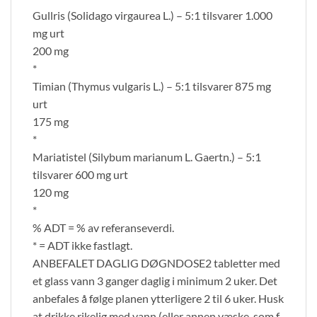
Gullris (Solidago virgaurea L.) – 5:1 tilsvarer 1.000
mg urt
200 mg
*
Timian (Thymus vulgaris L.) – 5:1 tilsvarer 875 mg
urt
175 mg
*
Mariatistel (Silybum marianum L. Gaertn.) – 5:1
tilsvarer 600 mg urt
120 mg
*
% ADT = % av referanseverdi.
* = ADT ikke fastlagt.
ANBEFALET DAGLIG DØGNDOSE2 tabletter med
et glass vann 3 ganger daglig i minimum 2 uker. Det
anbefales å følge planen ytterligere 2 til 6 uker. Husk
at drikke rikelig med vann (eller annen væske, som f.