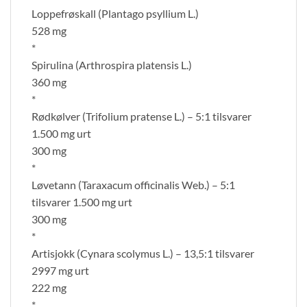
Loppefrøskall (Plantago psyllium L.)
528 mg
*
Spirulina (Arthrospira platensis L.)
360 mg
*
Rødkølver (Trifolium pratense L.) – 5:1 tilsvarer
1.500 mg urt
300 mg
*
Løvetann (Taraxacum officinalis Web.) – 5:1
tilsvarer 1.500 mg urt
300 mg
*
Artisjokk (Cynara scolymus L.) – 13,5:1 tilsvarer
2997 mg urt
222 mg
*