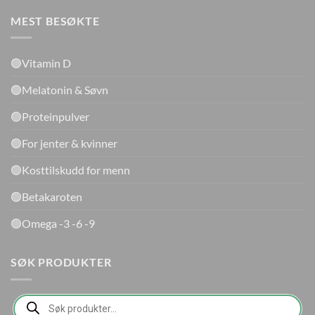
MEST BESØKTE
🟢Vitamin D
🟢Melatonin & Søvn
🟢Proteinpulver
🟢For jenter & kvinner
🟢Kosttilskudd for menn
🟢Betakaroten
🟢Omega -3 -6 -9
SØK PRODUKTER
Products
search