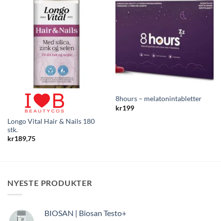
8hours – melatonintabletter
kr
199
Longo Vital Hair & Nails 180
stk.
kr
189,75
NYESTE PRODUKTER
BIOSAN | Biosan Testo+