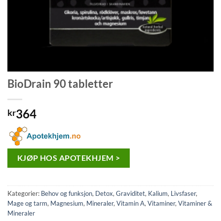
BioDrain 90 tabletter
364
kr
KJØP HOS APOTEKHJEM >
Kategorier:
Behov og funksjon
,
Detox
,
Graviditet
,
Kalium
,
Livsfaser
,
Mage og tarm
,
Magnesium
,
Mineraler
,
Vitamin A
,
Vitaminer
,
Vitaminer &
Mineraler