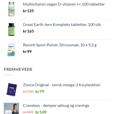
var:
er:
Multivitamin vegan D-vitamin ++ 100 tabletter
kr249.
kr199.
kr
125
Great Earth Jern Kompleks tabletter, 100 stk.
kr
165
Resorb Sport Pulver, Sitrussmak, 10 x 9,2 g
kr
99
FREMHEVEDE
Zooca Original - norsk omega-3 fra plankton
Opprinnelig
Nåværende
kr
298
kr
79
pris
pris
var:
er:
Craveless - demper søtsug og cravings
kr298.
kr79.
Opprinnelig
Nåværende
kr
499
kr
149