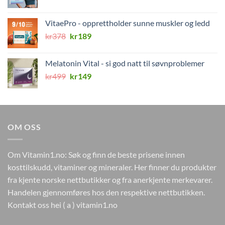
pris
pris
var:
er:
VitaePro - opprettholder sunne muskler og ledd
kr499.
kr149.
Opprinnelig
Nåværende
kr
378
kr
189
pris
pris
var:
er:
Melatonin Vital - si god natt til søvnproblemer
kr378.
kr189.
Opprinnelig
Nåværende
kr
499
kr
149
pris
pris
var:
er:
kr499.
kr149.
OM OSS
Om Vitamin1.no: Søk og finn de beste prisene innen
kosttilskudd, vitaminer og mineraler. Her finner du produkter
fra kjente norske nettbutikker og fra anerkjente merkevarer.
Handelen gjennomføres hos den respektive nettbutikken.
Kontakt oss hei ( a ) vitamin1.no