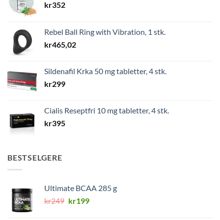
kr
352
Rebel Ball Ring with Vibration, 1 stk.
kr
465,02
Sildenafil Krka 50 mg tabletter, 4 stk.
kr
299
Cialis Reseptfri 10 mg tabletter, 4 stk.
kr
395
BESTSELGERE
Ultimate BCAA 285 g
Opprinnelig
Nåværende
kr
249
kr
199
pris
pris