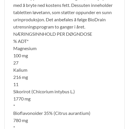
med å bryte ned kostens fett. Dessuten inneholder
tabletten løvetann, som støtter oppunder en sunn
urinproduksjon. Det anbefales å følge BioDrain
utrensningsprogram to ganger i året.
NÆRINGSINNHOLD PER DØGNDOSE
% ADT*
Magnesium
100 mg
27
Kalium
216 mg
11
Sikorirot (Chicorium intybus L.)
1770 mg
*
Bioflavonoider 35% (Citrus aurantium)
780 mg
*