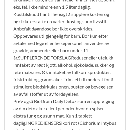
eks. te). Ikke mindre enn 1,5 liter daglig.
Kosttilskudd har til hensigt å supplere kosten og
bør ikke erstatte en variert kost og sunn livsstil.
Anbefalt døgndose bør ikke overskrides.
Oppbevares utilgjengelig for barn. Bør kun etter
avtale med lege eller helsepersonell anvendes av
gravide, ammende eller barn under 11
år.SUPPLERENDE FORSLAGReduser eller utelukk
inntaket av rødt kjøtt, alkohol, sjokolade, sukker og
fete matvarer. Øk inntaket av fullkornsprodukter,
frisk frukt og grønnsaker. Trim lett til moderat for å
stimulere blodsirkulasjonen, pusten og bevegelsen
av avfallstoffer ut av fordøyelsen.
Prøv også BioDrain Daily Detox som en oppfølging
av din detox kur eller i perioder hvor du spiser
ekstra tung og usunn mat. Kun 1 tablett
daglig.INGREDIENSERSikori rot (Cichorium intybus