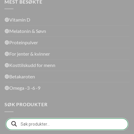
MEST BESØKTE
🟢Vitamin D
🟢Melatonin & Søvn
🟢Proteinpulver
🟢For jenter & kvinner
🟢Kosttilskudd for menn
🟢Betakaroten
🟢Omega -3 -6 -9
SØK PRODUKTER
Products
search