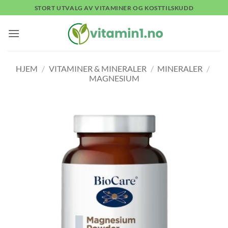
Skip
STORT UTVALG AV VITAMINER OG KOSTTILSKUDD
to
content
HJEM
/
VITAMINER & MINERALER
/
MINERALER
/
MAGNESIUM