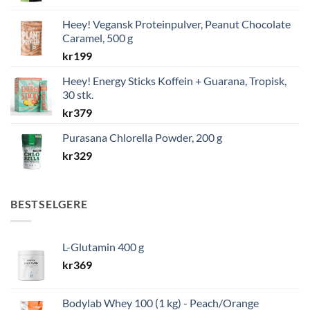
Heey! Vegansk Proteinpulver, Peanut Chocolate
Caramel, 500 g
kr
199
Heey! Energy Sticks Koffein + Guarana, Tropisk,
30 stk.
kr
379
Purasana Chlorella Powder, 200 g
kr
329
BESTSELGERE
L-Glutamin 400 g
kr
369
Bodylab Whey 100 (1 kg) - Peach/Orange