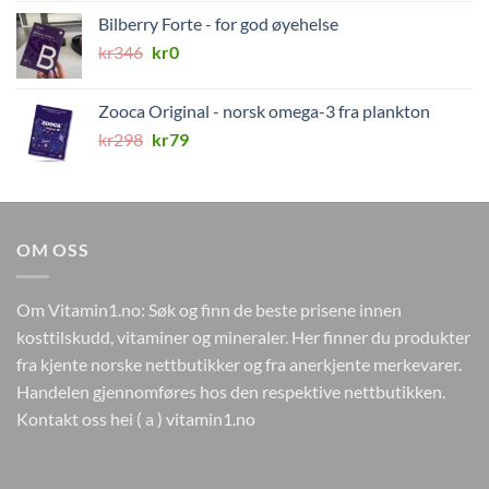
var:
er:
Bilberry Forte - for god øyehelse
kr224.
kr99.
Opprinnelig
Nåværende
kr
346
kr
0
pris
pris
var:
er:
Zooca Original - norsk omega-3 fra plankton
kr346.
kr0.
Opprinnelig
Nåværende
kr
298
kr
79
pris
pris
var:
er:
kr298.
kr79.
OM OSS
Om Vitamin1.no: Søk og finn de beste prisene innen
kosttilskudd, vitaminer og mineraler. Her finner du produkter
fra kjente norske nettbutikker og fra anerkjente merkevarer.
Handelen gjennomføres hos den respektive nettbutikken.
Kontakt oss hei ( a ) vitamin1.no