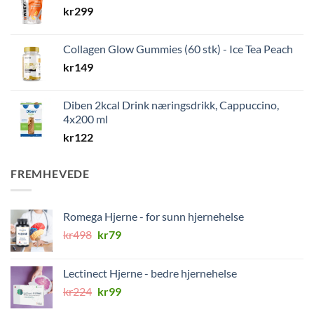
kr
299
Collagen Glow Gummies (60 stk) - Ice Tea Peach
kr
149
Diben 2kcal Drink næringsdrikk, Cappuccino,
4x200 ml
kr
122
FREMHEVEDE
Romega Hjerne - for sunn hjernehelse
Opprinnelig
Nåværende
kr
498
kr
79
pris
pris
var:
er:
Lectinect Hjerne - bedre hjernehelse
kr498.
kr79.
Opprinnelig
Nåværende
kr
224
kr
99
pris
pris