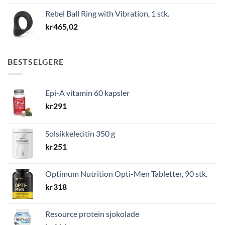
Rebel Ball Ring with Vibration, 1 stk.
kr
465,02
BESTSELGERE
Epi-A vitamin 60 kapsler
kr
291
Solsikkelecitin 350 g
kr
251
Optimum Nutrition Opti-Men Tabletter, 90 stk.
kr
318
Resource protein sjokolade