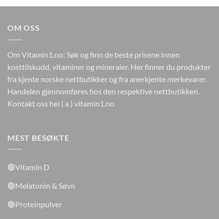
kr499.
kr149.
OM OSS
Om Vitamin1.no: Søk og finn de beste prisene innen
kosttilskudd, vitaminer og mineraler. Her finner du produkter
fra kjente norske nettbutikker og fra anerkjente merkevarer.
Handelen gjennomføres hos den respektive nettbutikken.
Kontakt oss hei ( a ) vitamin1.no
MEST BESØKTE
🟢Vitamin D
🟢Melatonin & Søvn
🟢Proteinpulver