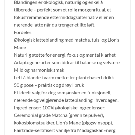
Blandingen er økologisk, naturlig og enkel å
tilberede – perfekt som et rolig morgenritual, et
fokusfremmende ettermiddagsalternativ eller en
nærende latte når du trenger et lite løft.
Fordeler:
Økologisk latteblanding med matcha, tulsi og Lion’s
Mane
Naturlig støtte for energi, fokus og mental klarhet
Adaptogene urter som bidrar til balanse og velvære
Mild og harmonisk smak
Lett å blande i varm melk eller plantebasert drikk
50 g pose – praktisk og drøy i bruk
Et ideelt valg for deg som ønsker en funksjonell,
nærende og velgjørende latteblanding i hverdagen.
Ingredienser: 100% økologiske ingredienser:
Ceremonial grade Matcha (grønn te pulver),
kokosblomstsukker, Lion’s Mane (piggsvinsopp),
Fairtrade-sertifisert vanilje fra Madagaskar.Energi