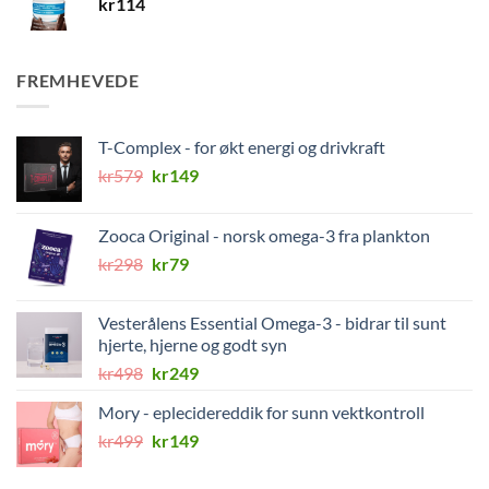
kr
114
FREMHEVEDE
T-Complex - for økt energi og drivkraft
Opprinnelig
Nåværende
kr
579
kr
149
pris
pris
var:
er:
Zooca Original - norsk omega-3 fra plankton
kr579.
kr149.
Opprinnelig
Nåværende
kr
298
kr
79
pris
pris
var:
er:
Vesterålens Essential Omega-3 - bidrar til sunt
kr298.
kr79.
hjerte, hjerne og godt syn
Opprinnelig
Nåværende
kr
498
kr
249
pris
pris
Mory - eplecidereddik for sunn vektkontroll
var:
er:
Opprinnelig
Nåværende
kr
499
kr498.
kr
149
kr249.
pris
pris
var:
er: