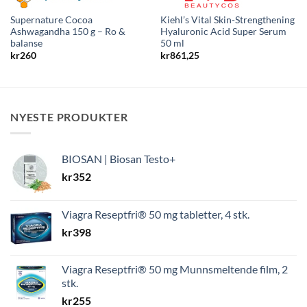
Supernature Cocoa
Kiehl’s Vital Skin-Strengthening
Ashwagandha 150 g – Ro &
Hyaluronic Acid Super Serum
balanse
50 ml
kr
260
kr
861,25
NYESTE PRODUKTER
BIOSAN | Biosan Testo+
kr
352
Viagra Reseptfri® 50 mg tabletter, 4 stk.
kr
398
Viagra Reseptfri® 50 mg Munnsmeltende film, 2
stk.
kr
255