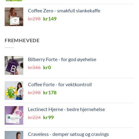
Coffee Zero - smakfull slankekaffe
Opprinnelig
Nåværende
kr
298
kr
149
pris
pris
var:
er:
kr298.
kr149.
FREMHEVEDE
Bilberry Forte - for god øyehelse
Opprinnelig
Nåværende
kr
346
kr
0
pris
pris
var:
er:
Coffee Forte - for vektkontroll
kr346.
kr0.
Opprinnelig
Nåværende
kr
298
kr
178
pris
pris
var:
er:
Lectinect Hjerne - bedre hjernehelse
kr298.
kr178.
Opprinnelig
Nåværende
kr
224
kr
99
pris
pris
var:
er:
Craveless - demper søtsug og cravings
kr224.
kr99.