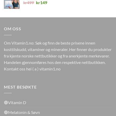
Opprinnelig
Nåværende
kr
499
kr
149
pris
pris
var:
er:
kr499.
kr149.
OM OSS
Om Vitamin1.no: Søk og finn de beste prisene innen
kosttilskudd, vitaminer og mineraler. Her finner du produkter
fra kjente norske nettbutikker og fra anerkjente merkevarer.
Handelen gjennomføres hos den respektive nettbutikken.
Kontakt oss hei ( a ) vitamin1.no
MEST BESØKTE
🟢Vitamin D
🟢Melatonin & Søvn