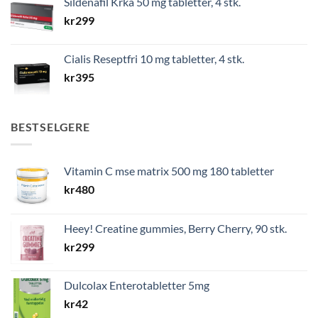
Sildenafil Krka 50 mg tabletter, 4 stk.
kr
299
Cialis Reseptfri 10 mg tabletter, 4 stk.
kr
395
BESTSELGERE
Vitamin C mse matrix 500 mg 180 tabletter
kr
480
Heey! Creatine gummies, Berry Cherry, 90 stk.
kr
299
Dulcolax Enterotabletter 5mg
kr
42