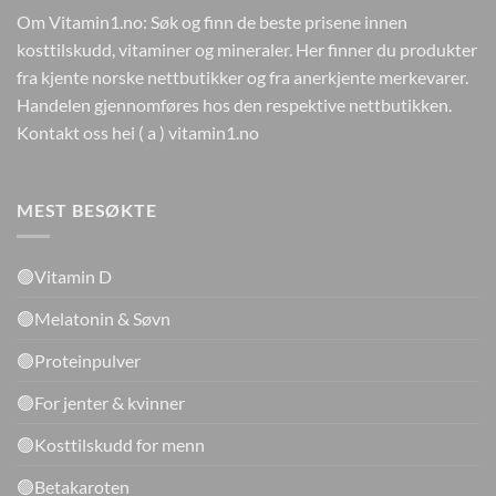
Om Vitamin1.no: Søk og finn de beste prisene innen
kosttilskudd, vitaminer og mineraler. Her finner du produkter
fra kjente norske nettbutikker og fra anerkjente merkevarer.
Handelen gjennomføres hos den respektive nettbutikken.
Kontakt oss hei ( a ) vitamin1.no
MEST BESØKTE
🟢Vitamin D
🟢Melatonin & Søvn
🟢Proteinpulver
🟢For jenter & kvinner
🟢Kosttilskudd for menn
🟢Betakaroten