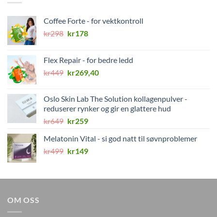
Coffee Forte - for vektkontroll
Opprinnelig
Nåværende
kr
298
kr
178
pris
pris
var:
er:
Flex Repair - for bedre ledd
kr298.
kr178.
Opprinnelig
Nåværende
kr
449
kr
269,40
pris
pris
var:
er:
Oslo Skin Lab The Solution kollagenpulver -
kr449.
kr269,40.
reduserer rynker og gir en glattere hud
Opprinnelig
Nåværende
kr
649
kr
259
pris
pris
Melatonin Vital - si god natt til søvnproblemer
var:
er:
Opprinnelig
Nåværende
kr
499
kr649.
kr
149
kr259.
pris
pris
var:
er:
kr499.
kr149.
OM OSS