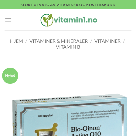
Skip
STORT UTVALG AV VITAMINER OG KOSTTILSKUDD
to
content
HJEM
/
VITAMINER & MINERALER
/
VITAMINER
/
VITAMIN B