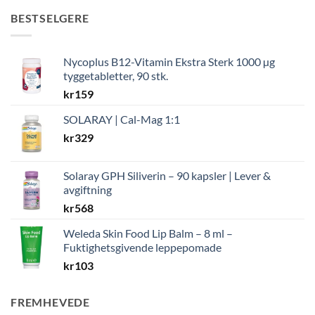
BESTSELGERE
Nycoplus B12-Vitamin Ekstra Sterk 1000 µg
tyggetabletter, 90 stk.
kr
159
SOLARAY | Cal-Mag 1:1
kr
329
Solaray GPH Siliverin – 90 kapsler | Lever &
avgiftning
kr
568
Weleda Skin Food Lip Balm – 8 ml –
Fuktighetsgivende leppepomade
kr
103
FREMHEVEDE