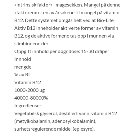
«intrinsisk faktor» i magesekken. Mangel på denne
«faktoren» er en av årsakene til mangel på vitamin
B12. Dette systemet omgås helt ved at Bio-Life
Aktiv B12 inneholder aktiverte former av vitamin
B12, og de aktive formene tas opp i munnen via
slimhinnene der.
Oppgitt innhold per døgndose: 15-30 dråper
Innhold
mengde
% av RI
Vitamin B12
1000-2000 µg
40000-80000%
Ingredienser:
Vegetabilsk glyserol, destillert vann, vitamin B12
(metylkobalamin, adenosylkobalamin),
surhetsregulerende middel (eplesyre).