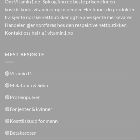
Om Vitamin1.no: Søk og finn de beste prisene innen
kosttilskudd, vitaminer og mineraler. Her finner du produkter
fra kjente norske nettbutikker og fra anerkjente merkevarer.
Handelen gjennomføres hos den respektive nettbutikken.
Kontakt oss hei ( a ) vitamin1.no
MEST BESØKTE
🟢Vitamin D
🟢Melatonin & Søvn
🟢Proteinpulver
🟢For jenter & kvinner
🟢Kosttilskudd for menn
🟢Betakaroten