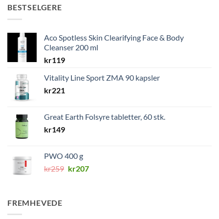
BESTSELGERE
Aco Spotless Skin Clearifying Face & Body
Cleanser 200 ml
kr
119
Vitality Line Sport ZMA 90 kapsler
kr
221
Great Earth Folsyre tabletter, 60 stk.
kr
149
PWO 400 g
Opprinnelig
Nåværende
kr
259
kr
207
pris
pris
var:
er:
kr259.
kr207.
FREMHEVEDE