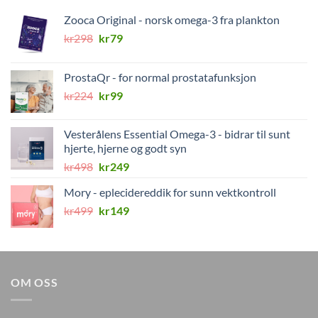
Zooca Original - norsk omega-3 fra plankton
Opprinnelig
Nåværende
kr
298
kr
79
pris
pris
var:
er:
ProstaQr - for normal prostatafunksjon
kr298.
kr79.
Opprinnelig
Nåværende
kr
224
kr
99
pris
pris
var:
er:
Vesterålens Essential Omega-3 - bidrar til sunt
kr224.
kr99.
hjerte, hjerne og godt syn
Opprinnelig
Nåværende
kr
498
kr
249
pris
pris
Mory - eplecidereddik for sunn vektkontroll
var:
er:
Opprinnelig
Nåværende
kr
499
kr498.
kr
149
kr249.
pris
pris
var:
er:
kr499.
kr149.
OM OSS