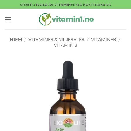
Skip
STORT UTVALG AV VITAMINER OG KOSTTILSKUDD
to
content
HJEM
/
VITAMINER & MINERALER
/
VITAMINER
/
VITAMIN B