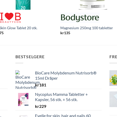
 Skin Glow Tablet 20 stk.
Magnesium 250mg 100 tabletter
,75
kr
135
BESTSELGERE
FR
BioCare Molybdenum Nutrisorb®
15ml Dråper
kr
181
Nycoplus Mamma Tabletter +
Kapsler, 56 stk. + 56 stk.
kr
229
,
Evelle for skin, hair and nails 60