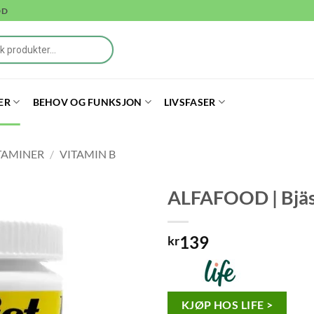
DD
ER
BEHOV OG FUNKSJON
LIVSFASER
TAMINER
/
VITAMIN B
ALFAFOOD | Bjäs
139
kr
KJØP HOS LIFE >