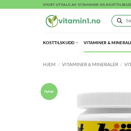
Skip
STORT UTVALG AV VITAMINER OG KOSTTILSKU
to
Products
content
search
KOSTTILSKUDD
VITAMINER & MINERAL
HJEM
/
VITAMINER & MINERALER
/
VI