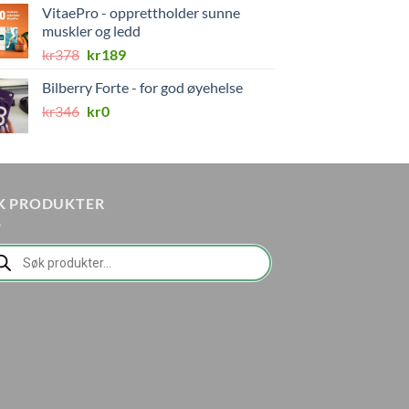
VitaePro - opprettholder sunne
var:
er:
muskler og ledd
kr649.
kr259.
Opprinnelig
Nåværende
kr
378
kr
189
pris
pris
Bilberry Forte - for god øyehelse
var:
er:
Opprinnelig
Nåværende
kr
346
kr378.
kr
0
kr189.
pris
pris
var:
er:
kr346.
kr0.
K PRODUKTER
ducts
rch