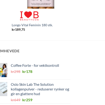
Longo Vital Feminin 180 stk.
Longo Vital Classic 1
kr
189,75
kr
189,75
EMHEVEDE
Coffee Forte - for vektkontroll
Opprinnelig
Nåværende
kr
298
kr
178
pris
pris
var:
er:
Oslo Skin Lab The Solution
kr298.
kr178.
kollagenpulver - reduserer rynker og
gir en glattere hud
Opprinnelig
Nåværende
kr
649
kr
259
pris
pris