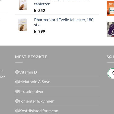
tabletter
kr
352
a
Pharma Nord Evelle tabletter, 180
stk.
kr
999
MEST BESØKTE
SØ
Pro
ne
🟢Vitamin D
sea
Her
🟢Melatonin & Søvn
🟢Proteinpulver
🟢For jenter & kvinner
🟢Kosttilskudd for menn