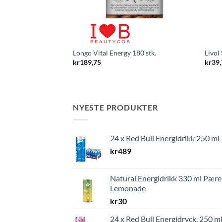
Longo Vital Energy 180 stk.
Livol
kr
189,75
kr
39
NYESTE PRODUKTER
24 x Red Bull Energidrikk 250 ml
kr
489
Natural Energidrikk 330 ml Pære
Lemonade
kr
30
24 x Red Bull Energidryck, 250 ml