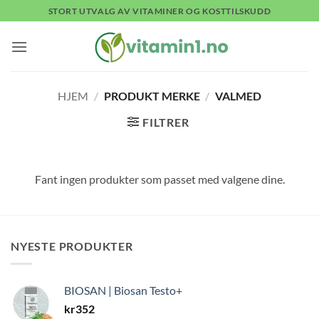
Skip
STORT UTVALG AV VITAMINER OG KOSTTILSKUDD
to
content
HJEM
/
PRODUKT MERKE
/
VALMED
FILTRER
Fant ingen produkter som passet med valgene dine.
NYESTE PRODUKTER
BIOSAN | Biosan Testo+
kr
352