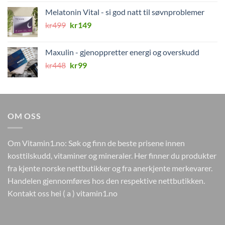
var:
er:
Melatonin Vital - si god natt til søvnproblemer
kr579.
kr149.
Opprinnelig
Nåværende
kr
499
kr
149
pris
pris
var:
er:
Maxulin - gjenoppretter energi og overskudd
kr499.
kr149.
Opprinnelig
Nåværende
kr
448
kr
99
pris
pris
var:
er:
kr448.
kr99.
OM OSS
Om Vitamin1.no: Søk og finn de beste prisene innen
kosttilskudd, vitaminer og mineraler. Her finner du produkter
fra kjente norske nettbutikker og fra anerkjente merkevarer.
Handelen gjennomføres hos den respektive nettbutikken.
Kontakt oss hei ( a ) vitamin1.no