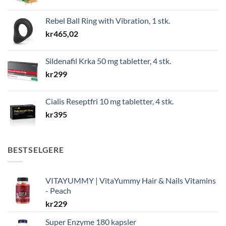
Rebel Ball Ring with Vibration, 1 stk.
kr
465,02
Sildenafil Krka 50 mg tabletter, 4 stk.
kr
299
Cialis Reseptfri 10 mg tabletter, 4 stk.
kr
395
BESTSELGERE
VITAYUMMY | VitaYummy Hair & Nails Vitamins
- Peach
kr
229
Super Enzyme 180 kapsler