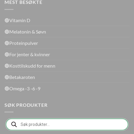
MEST BESØKTE
🟢Vitamin D
🟢Melatonin & Søvn
🟢Proteinpulver
🟢For jenter & kvinner
🟢Kosttilskudd for menn
🟢Betakaroten
🟢Omega -3 -6 -9
SØK PRODUKTER
Products
search