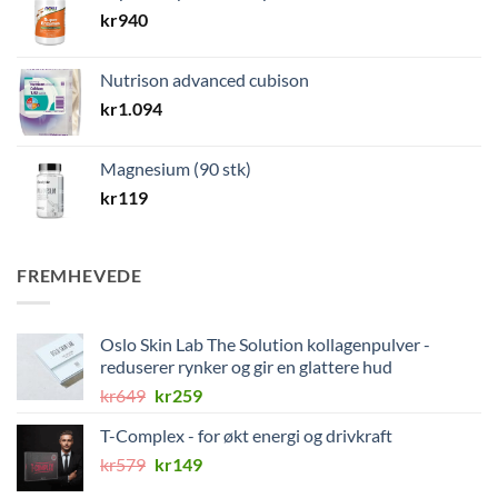
kr
940
Nutrison advanced cubison
kr
1.094
Magnesium (90 stk)
kr
119
FREMHEVEDE
Oslo Skin Lab The Solution kollagenpulver -
reduserer rynker og gir en glattere hud
Opprinnelig
Nåværende
kr
649
kr
259
pris
pris
T-Complex - for økt energi og drivkraft
var:
er:
Opprinnelig
Nåværende
kr
579
kr649.
kr
149
kr259.
pris
pris