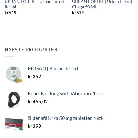
URBAN FOREST | Urban Forest
URBAN FOREST | Urban Forest
Reishi
Chaga 50 ML
kr
519
kr
519
NYESTE PRODUKTER
BIOSAN | Biosan Testo+
kr
352
Rebel Ball Ring with Vibration, 1 stk.
kr
465,02
Sildenafil Krka 50 mg tabletter, 4 stk.
kr
299