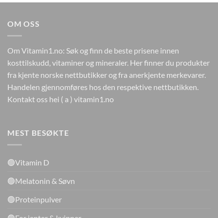
kr224.
kr99.
OM OSS
Om Vitamin1.no: Søk og finn de beste prisene innen
kosttilskudd, vitaminer og mineraler. Her finner du produkter
fra kjente norske nettbutikker og fra anerkjente merkevarer.
Handelen gjennomføres hos den respektive nettbutikken.
Kontakt oss hei ( a ) vitamin1.no
MEST BESØKTE
🟢Vitamin D
🟢Melatonin & Søvn
🟢Proteinpulver
🟢For jenter & kvinner