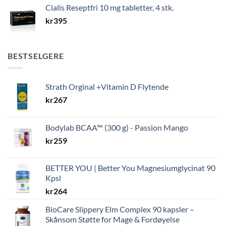
Cialis Reseptfri 10 mg tabletter, 4 stk.
kr
395
BESTSELGERE
Strath Orginal +Vitamin D Flytende
kr
267
Bodylab BCAA™ (300 g) - Passion Mango
kr
259
BETTER YOU | Better You Magnesiumglycinat 90
Kpsl
kr
264
BioCare Slippery Elm Complex 90 kapsler –
Skånsom Støtte for Mage & Fordøyelse