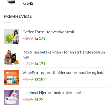
kr
545
FREMHEVEDE
Coffee Forte - for vektkontroll
Opprinnelig
Nåværende
kr
298
kr
178
pris
pris
var:
er:
Royal Tan betakaroten - for en strålende solbrun
kr298.
kr178.
hud
Opprinnelig
Nåværende
kr
299
kr
179
pris
pris
VitaePro - opprettholder sunne muskler og ledd
var:
er:
Opprinnelig
Nåværende
kr
378
kr299.
kr
189
kr179.
pris
pris
var:
er:
Lectinect Hjerne - bedre hjernehelse
kr378.
kr189.
Opprinnelig
Nåværende
kr
224
kr
99
pris
pris
var:
er: