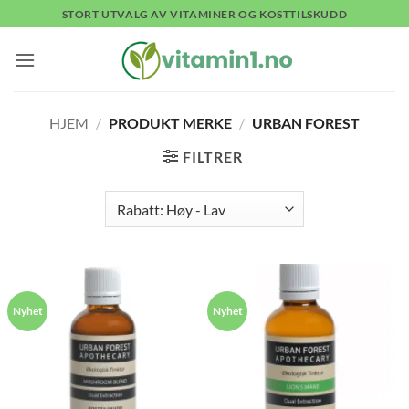
Skip
STORT UTVALG AV VITAMINER OG KOSTTILSKUDD
to
content
HJEM
/
PRODUKT MERKE
/
URBAN FOREST
FILTRER