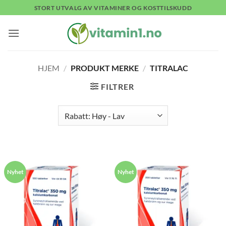
Skip
STORT UTVALG AV VITAMINER OG KOSTTILSKUDD
to
content
HJEM
/
PRODUKT MERKE
/
TITRALAC
FILTRER