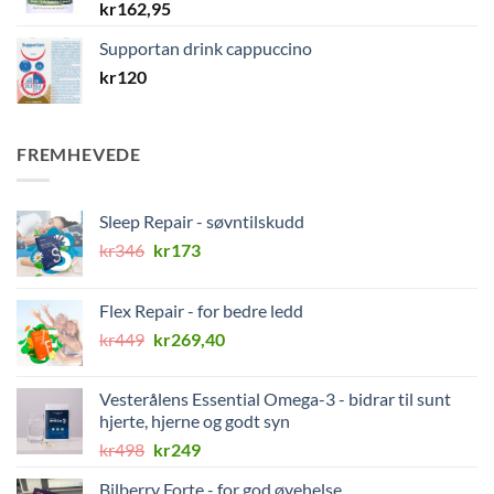
kr
162,95
Supportan drink cappuccino
kr
120
FREMHEVEDE
Sleep Repair - søvntilskudd
Opprinnelig
Nåværende
kr
346
kr
173
pris
pris
var:
er:
Flex Repair - for bedre ledd
kr346.
kr173.
Opprinnelig
Nåværende
kr
449
kr
269,40
pris
pris
var:
er:
Vesterålens Essential Omega-3 - bidrar til sunt
kr449.
kr269,40.
hjerte, hjerne og godt syn
Opprinnelig
Nåværende
kr
498
kr
249
pris
pris
Bilberry Forte - for god øyehelse