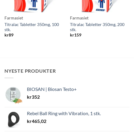
Farmasiet
Farmasiet
Titralac Tabletter 350mg, 100
Titralac Tabletter 350mg, 200
stk.
stk.
kr
89
kr
159
NYESTE PRODUKTER
BIOSAN | Biosan Testo+
kr
352
Rebel Ball Ring with Vibration, 1 stk.
kr
465,02