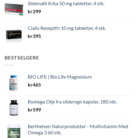
Sildenafil Krka 50 mg tabletter, 4 stk.
kr
299
Cialis Reseptfri 10 mg tabletter, 4 stk.
kr
395
BESTSELGERE
BIO LIFE | Bio Life Magnesium
kr
465
Romega Olje fra silderogn kapsler, 180 stk.
kr
599
Berthelsen Naturprodukter - Multivitamin Med
Omega 3 60 stk.