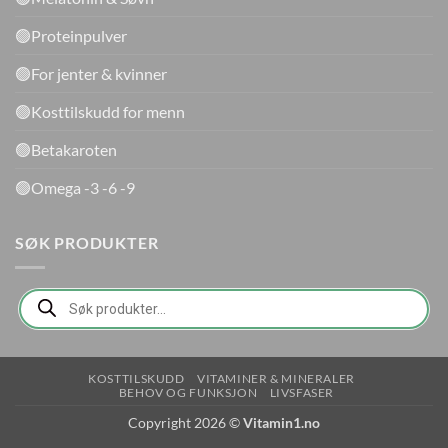
🟢Proteinpulver
🟢For jenter & kvinner
🟢Kosttilskudd for menn
🟢Betakaroten
🟢Omega -3 -6 -9
SØK PRODUKTER
Products
search
KOSTTILSKUDD
VITAMINER & MINERALER
BEHOV OG FUNKSJON
LIVSFASER
Copyright 2026 ©
Vitamin1.no