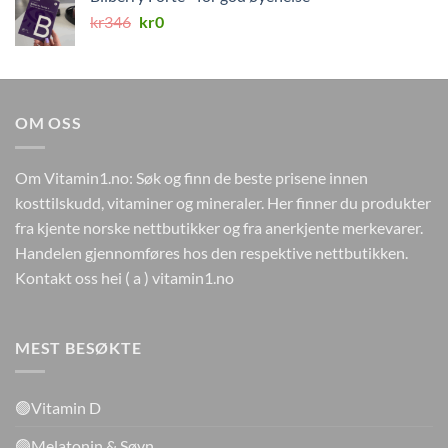
var:
er:
Opprinnelig
Nåværende
kr
346
kr498.
kr
0
kr249.
pris
pris
var:
er:
kr346.
kr0.
OM OSS
Om Vitamin1.no: Søk og finn de beste prisene innen
kosttilskudd, vitaminer og mineraler. Her finner du produkter
fra kjente norske nettbutikker og fra anerkjente merkevarer.
Handelen gjennomføres hos den respektive nettbutikken.
Kontakt oss hei ( a ) vitamin1.no
MEST BESØKTE
🟢Vitamin D
🟢Melatonin & Søvn