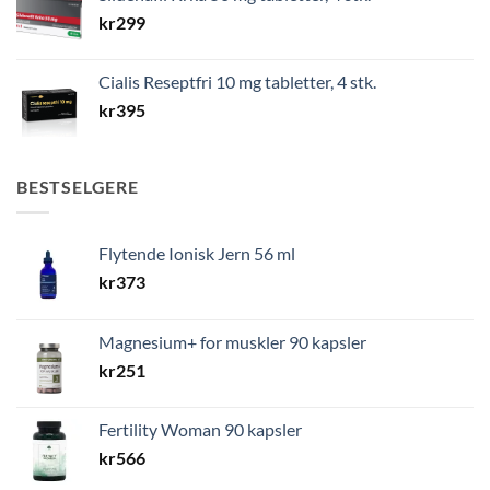
kr
299
Cialis Reseptfri 10 mg tabletter, 4 stk.
kr
395
BESTSELGERE
Flytende Ionisk Jern 56 ml
kr
373
Magnesium+ for muskler 90 kapsler
kr
251
Fertility Woman 90 kapsler
kr
566