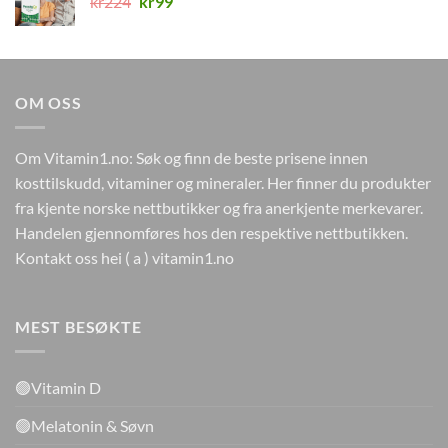
Opprinnelig
Nåværende
kr
224
kr
99
pris
pris
var:
er:
kr224.
kr99.
OM OSS
Om Vitamin1.no: Søk og finn de beste prisene innen
kosttilskudd, vitaminer og mineraler. Her finner du produkter
fra kjente norske nettbutikker og fra anerkjente merkevarer.
Handelen gjennomføres hos den respektive nettbutikken.
Kontakt oss hei ( a ) vitamin1.no
MEST BESØKTE
🟢Vitamin D
🟢Melatonin & Søvn