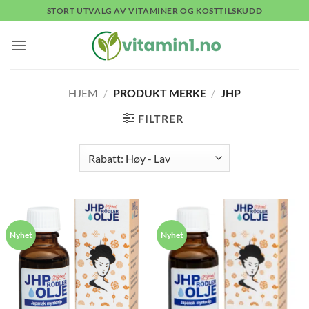
Skip
STORT UTVALG AV VITAMINER OG KOSTTILSKUDD
to
content
HJEM
/
PRODUKT MERKE
/
JHP
FILTRER