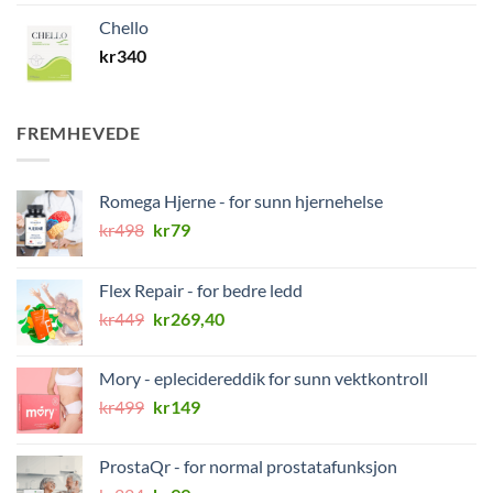
Chello
kr
340
FREMHEVEDE
Romega Hjerne - for sunn hjernehelse
Opprinnelig
Nåværende
kr
498
kr
79
pris
pris
var:
er:
Flex Repair - for bedre ledd
kr498.
kr79.
Opprinnelig
Nåværende
kr
449
kr
269,40
pris
pris
var:
er:
Mory - eplecidereddik for sunn vektkontroll
kr449.
kr269,40.
Opprinnelig
Nåværende
kr
499
kr
149
pris
pris
var:
er:
ProstaQr - for normal prostatafunksjon
kr499.
kr149.