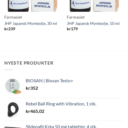
Farmasiet
Farmasiet
JHP Japansk Mynteolje, 30 ml
JHP Japansk Mynteolje, 10 ml
kr
239
kr
179
NYESTE PRODUKTER
BIOSAN | Biosan Testo+
kr
352
Rebel Ball Ring with Vibration, 1 stk.
kr
465,02
Sildenafil Krka 50 mg tabletter, 4 stk.