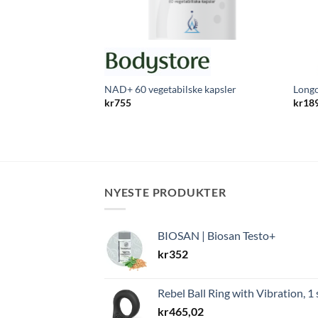
NAD+ 60 vegetabilske kapsler
Longo
kr
755
kr
18
NYESTE PRODUKTER
BIOSAN | Biosan Testo+
kr
352
Rebel Ball Ring with Vibration, 1 
kr
465,02