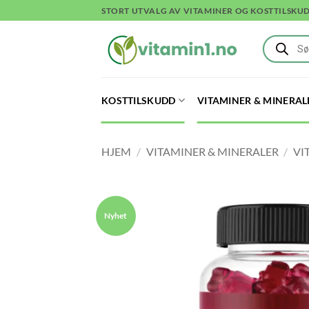
Skip
STORT UTVALG AV VITAMINER OG KOSTTILSKU
to
Products
content
search
KOSTTILSKUDD
VITAMINER & MINERAL
HJEM
/
VITAMINER & MINERALER
/
VI