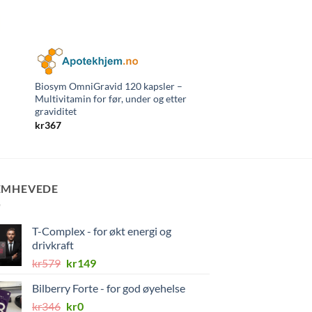
Biosym OmniGravid 120 kapsler –
Biosym OmniMini Mu
Multivitamin for før, under og etter
Tyggetabletter
graviditet
kr
184
kr
367
EMHEVEDE
T-Complex - for økt energi og
drivkraft
Opprinnelig
Nåværende
kr
579
kr
149
pris
pris
Bilberry Forte - for god øyehelse
var:
er:
Opprinnelig
Nåværende
kr
346
kr579.
kr
0
kr149.