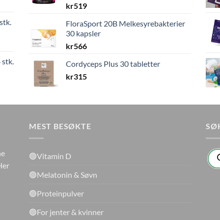
kr
519
stk.
FloraSport 20B Melkesyrebakterier
30 kapsler
kr
566
 stk.
Cordyceps Plus 30 tabletter
kr
315
MEST BESØKTE
SØ
Pro
ne
🟢Vitamin D
sea
Her
🟢Melatonin & Søvn
🟢Proteinpulver
🟢For jenter & kvinner