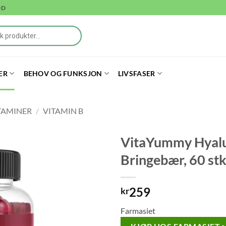
DD
ER
BEHOV OG FUNKSJON
LIVSFASER
TAMINER
/
VITAMIN B
VitaYummy Hyalur
Bringebær, 60 stk
259
kr
Farmasiet