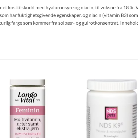
et kosttilskudd med hyaluronsyre og niacin, til voksne fra 18 år
m har fuktighetsgivende egenskaper, og niacin (vitamin B3) som b
turlig farge som kommer fra solbær- og gulrotkonsentrat. Innehold
.