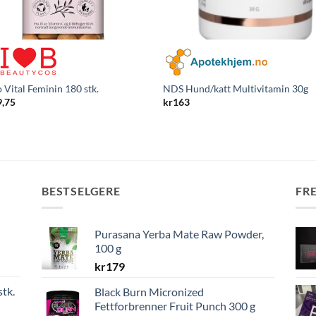
 Vital Feminin 180 stk.
NDS Hund/katt Multivitamin 30g
9,75
kr
163
BESTSELGERE
FR
Purasana Yerba Mate Raw Powder,
100 g
kr
179
stk.
Black Burn Micronized
Fettforbrenner Fruit Punch 300 g